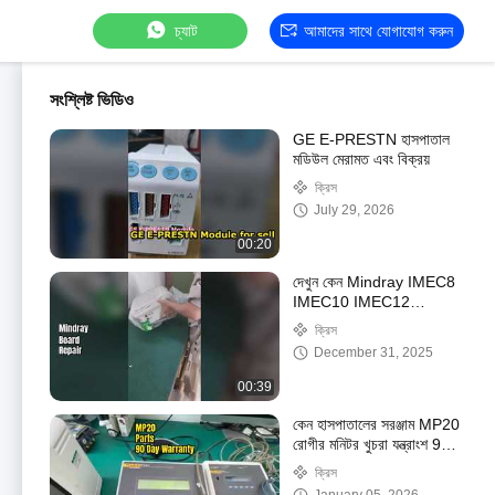
চ্যাট
আমাদের সাথে যোগাযোগ করুন
সংশ্লিষ্ট ভিডিও
GE E-PRESTN হাসপাতাল
মডিউল মেরামত এবং বিক্রয়
ক্রিস
July 29, 2026
00:20
দেখুন কেন Mindray IMEC8
IMEC10 IMEC12
প্যারামিটার বোর্ড PN 051-
ক্রিস
000949-01 বেছে নিন
December 31, 2025
00:39
কেন হাসপাতালের সরঞ্জাম MP20
রোগীর মনিটর খুচরা যন্ত্রাংশ 90
দিনের ওয়ারেন্টি চয়ন করুন দেখুন
ক্রিস