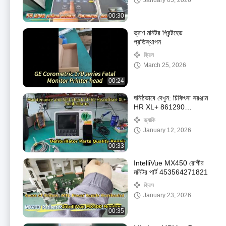
January 05, 2026
00:30
ভ্রূণ মনিটর প্রিন্টহেড
প্রতিস্থাপন
ক্রিস
March 25, 2026
00:24
ঘনিষ্ঠভাবে দেখুন: চিকিৎসা সরঞ্জাম
HR XL+ 861290
Defibrillators খুচরা যন্ত্রাংশ
জ্যাকি
January 12, 2026
00:33
IntelliVue MX450 রোগীর
মনিটর পার্ট 453564271821
ক্রিস
January 23, 2026
00:35