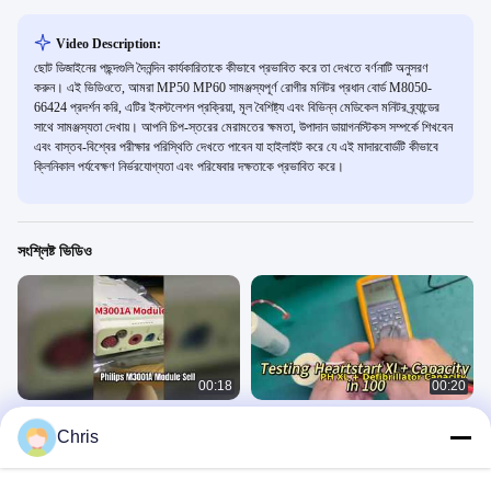
Video Description:
ছোট ডিজাইনের পছন্দগুলি দৈনন্দিন কার্যকারিতাকে কীভাবে প্রভাবিত করে তা দেখতে বর্ণনাটি অনুসরণ
করুন। এই ভিডিওতে, আমরা MP50 MP60 সামঞ্জস্যপূর্ণ রোগীর মনিটর প্রধান বোর্ড M8050-
66424 প্রদর্শন করি, এটির ইনস্টলেশন প্রক্রিয়া, মূল বৈশিষ্ট্য এবং বিভিন্ন মেডিকেল মনিটর ব্র্যান্ডের
সাথে সামঞ্জস্যতা দেখায়। আপনি চিপ-স্তরের মেরামতের ক্ষমতা, উপাদান ডায়াগনস্টিকস সম্পর্কে শিখবেন
এবং বাস্তব-বিশ্বের পরীক্ষার পরিস্থিতি দেখতে পাবেন যা হাইলাইট করে যে এই মাদারবোর্ডটি কীভাবে
ক্লিনিকাল পর্যবেক্ষণ নির্ভরযোগ্যতা এবং পরিষেবার দক্ষতাকে প্রভাবিত করে।
সংশ্লিষ্ট ভিডিও
00:18
00:20
MP30 মনিটর নির্ভরযোগ্য মেরামতের জন্য
PH XL + ডিফিব্রিলেটর ক্ষমতা
Chris
Philips M3001A MMS মডিউল
জ্যাকি
জ্যাকি
July 10, 2026
July 15, 2026