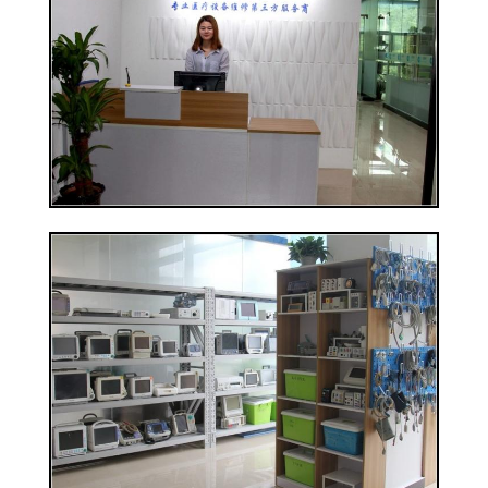
গুণমান
নিয়ন্ত্রণ
আমাদের
সাথে
যোগাযোগ
একটি
উদ্ধৃতি
অনুরোধ
করুন
NEWS