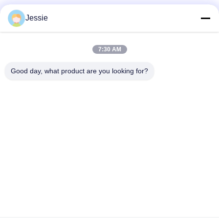
Jessie
আমাদের সাথে যোগাযোগ করুন!
7:30 AM
সব
Good day, what product are you looking for?
রোগীর মনিটর মেরামত
এমএমএস মডিউল মেরামত
রোগীর মনিটর মেরামত অংশ
রোগীর মনিটর মডিউল
ডিফাইব্রিন মেশিন যন্ত্রাংশ
ইসিজি প্রতিস্থাপন অংশ
ব্যবহৃত রোগীর মনিটর
ব্যবহৃত পালস অক্সিমিটার