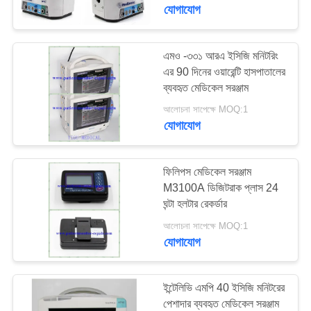
যোগাযোগ
গুণমান
নিয়ন্ত্রণ
এমও -৩৩১ আরএ ইসিজি মনিটরিং
637
এর 90 দিনের ওয়ারেন্টি হাসপাতালের
ব্যবহৃত মেডিকেল সরঞ্জাম
আমাদের
রোগীর মনিটর মেরামত অংশ
আলোচনা সাপেক্ষে MOQ:1
সাথে
যোগাযোগ
যোগাযোগ
ফিলিপস মেডিকেল সরঞ্জাম
একটি
M3100A ডিজিটরাক প্লাস 24
ঘন্টা হলটার রেকর্ডার
391
উদ্ধৃতি
আলোচনা সাপেক্ষে MOQ:1
অনুরোধ
যোগাযোগ
রোগীর মনিটর মডিউল
করুন
ইন্টেলিভি এমপি 40 ইসিজি মনিটরের
NEWS
পেশাদার ব্যবহৃত মেডিকেল সরঞ্জাম