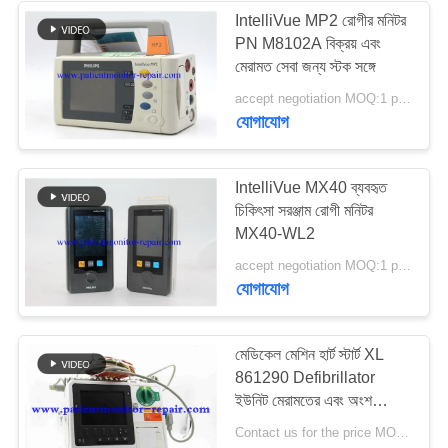
IntelliVue MP2 রোগীর মনিটর
PN M8102A বিক্রয় এবং
108
মেরামত সেবা জন্য স্টক সঙ্গে
accept negotiation MOQ:1 pcs
ব্যবহৃত রোগীর মনিটর
যোগাযোগ
IntelliVue MX40 ব্যবহৃত
চিকিৎসা সরঞ্জাম রোগী মনিটর
MX40-WL2
72
accept negotiation MOQ:1 pcs
যোগাযোগ
ব্যবহৃত পালস অক্সিমিটার
মেডিকেল মেশিন হার্ট স্টার্ট XL
861290 Defibrillator
ইউনিট মেরামতের এবং অংশ
মেরামত বিনিময়
Contact us for the price MOQ:1