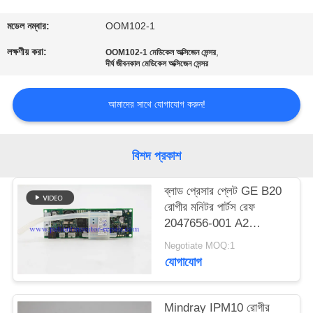
গুণমান
মডেল নম্বার:
OOM102-1
নিয়ন্ত্রণ
লক্ষণীয় করা:
,
OOM102-1 মেডিকেল অক্সিজেন সেন্সর
দীর্ঘ জীবনকাল মেডিকেল অক্সিজেন সেন্সর
আমাদের
আমাদের সাথে যোগাযোগ করুন!
সাথে
যোগাযোগ
বিশদ প্রকাশ
একটি
ব্লাড প্রেসার প্লেট GE B20
রোগীর মনিটর পার্টস রেফ
উদ্ধৃতি
2047656-001 A2
অনুরোধ
অরিজিনাল
Negotiate MOQ:1
করুন
যোগাযোগ
NEWS
Mindray IPM10 রোগীর