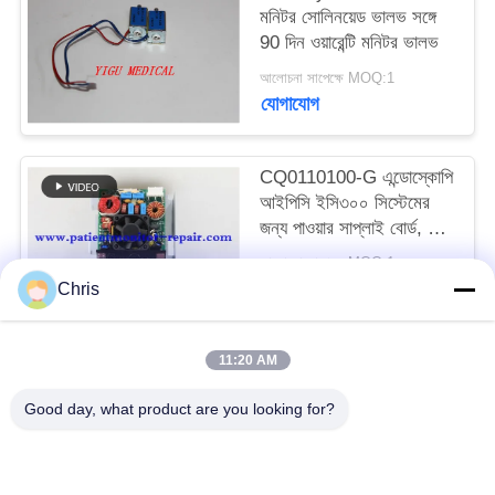
মনিটর সোলিনয়েড ভালভ সঙ্গে
90 দিন ওয়ারেন্টি মনিটর ভালভ
সাইট
আলোচনা সাপেক্ষে MOQ:1
ম্যাপ
যোগাযোগ
PRIVACY
CQ0110100-G এন্ডোস্কোপি
POLICY
আইপিসি ইসি৩০০ সিস্টেমের
জন্য পাওয়ার সাপ্লাই বোর্ড, ৯০
দিনের ওয়ারেন্টি সহ এবং ব্যবহৃত
আলোচনা সাপেক্ষে MOQ:1pc
অবস্থায়
যোগাযোগ
Chris
11:20 AM
সব
Good day, what product are you looking for?
রোগীর মনিটর মেরামত
এমএমএস মডিউল মেরামত