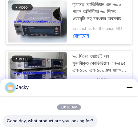
ব্যবহৃত কোভিডিয়ান এন-৬০০
পালস অক্সিমিটার ৬০ দিনের
SITEMAP
ওয়ারেন্টি সহ চমৎকার অবস্থায়
Contact us for the price MOQ:1
PRIVACY
যোগাযোগ
POLICY
৯০ দিনের ওয়ারেন্টি সহ
পুনর্নবীকৃত কোভিডিয়ান এন-৫৯৫
এন-৬০০ এন-৬০০এক্স পালস
অক্সিমিটার
আলোচনা সাপেক্ষে MOQ:1pc
যোগাযোগ
Jacky
10:30 AM
সব
Good day, what product are you looking for?
রোগীর মনিটর মেরামত
এমএমএস মডিউল মেরামত