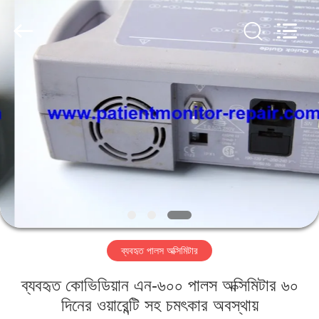
YIGU
Medical
Equipment
Service
Co.,Ltd.
All
Rights
Reserved.
বাড়ি
পণ্য
ভিডিও
আমাদের
সম্বন্ধে
ব্যবহৃত পালস অক্সিমিটার
কারখানা
ব্যবহৃত কোভিডিয়ান এন-৬০০ পালস অক্সিমিটার ৬০
পরিদর্শন
দিনের ওয়ারেন্টি সহ চমৎকার অবস্থায়