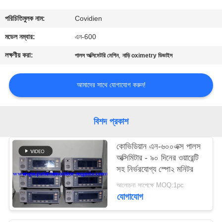
গুণমান
পরিচিতিমুলক নাম:
Covidien
নিয়ন্ত্রণ
মডেল নম্বার:
এন-600
লক্ষণীয় করা:
,
পালস অক্সিমেটরি মেশিন
নাড়ি oximetry ডিভাইস
আমাদের
সাথে
আমাদের সাথে যোগাযোগ করুন!
যোগাযোগ
বিশদ প্রকাশ
একটি
কোভিডিয়ান এন-৬০০এক্স পালস
উদ্ধৃতি
অক্সিমিটার - ৯০ দিনের ওয়ারেন্টি
অনুরোধ
সহ নির্ভরযোগ্য স্পো২ মনিটর
করুন
আলোচনা সাপেক্ষে MOQ:1pc
যোগাযোগ
NEWS