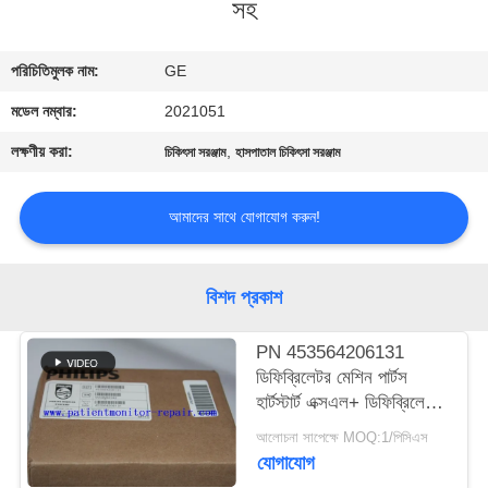
সহ
গুণমান
পরিচিতিমুলক নাম:
GE
নিয়ন্ত্রণ
মডেল নম্বার:
2021051
আমাদের
লক্ষণীয় করা:
,
চিকিৎসা সরঞ্জাম
হাসপাতাল চিকিৎসা সরঞ্জাম
সাথে
আমাদের সাথে যোগাযোগ করুন!
যোগাযোগ
একটি
বিশদ প্রকাশ
উদ্ধৃতি
PN 453564206131
অনুরোধ
ডিফিব্রিলেটর মেশিন পার্টস
হার্টস্টার্ট এক্সএল+ ডিফিব্রিলেটর
করুন
প্রিন্টার
আলোচনা সাপেক্ষে MOQ:1/পিসিএস
যোগাযোগ
NEWS