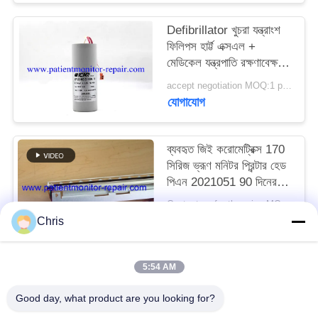
Defibrillator খুচরা যন্ত্রাংশ
SITEMAP
ফিলিপস হার্ট্ট এক্সএল +
মেডিকেল যন্ত্রপাতি রক্ষণাবেক্ষণের
PRIVACY
জন্য Defibrillator ক্যাপাসিটি
accept negotiation MOQ:1 pcs
যোগাযোগ
POLICY
ব্যবহৃত জিই করোমেট্রিক্স 170
সিরিজ ভ্রূণ মনিটর প্রিন্টার হেড
পিএন 2021051 90 দিনের
ওয়ারেন্টি সহ
Contact us for the price MOQ:1
যোগাযোগ
Chris
5:54 AM
সব
Good day, what product are you looking for?