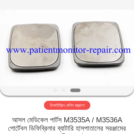
YIGU
Medical
Equipment
Service
Co.,Ltd.
All
Rights
Reserved.
বাড়ি
পণ্য
ভিডিও
আমাদের
সম্বন্ধে
ডিফাইব্রিন মেশিন যন্ত্রাংশ
কারখানা
আসল মেডিকেল পার্টস M3535A / M3536A
পরিদর্শন
পোর্টেবল ডিফিব্রিলার ব্যাটারি হাসপাতালের সরঞ্জামের