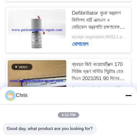
Defibrillator খুচরা যন্ত্রাংশ
SITEMAP
ফিলিপস হার্ট্ট এক্সএল +
মেডিকেল যন্ত্রপাতি রক্ষণাবেক্ষণের
PRIVACY
জন্য Defibrillator ক্যাপাসিটি
accept negotiation MOQ:1 pcs
যোগাযোগ
POLICY
ব্যবহৃত জিই করোমেট্রিক্স 170
সিরিজ ভ্রূণ মনিটর প্রিন্টার হেড
পিএন 2021051 90 দিনের
ওয়ারেন্টি সহ
Contact us for the price MOQ:1
যোগাযোগ
Chris
4:12 PM
সব
Good day, what product are you looking for?