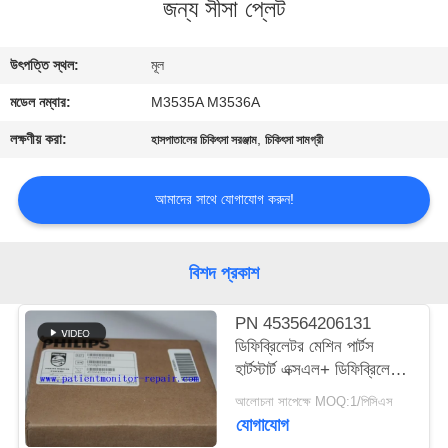
জন্য সীসা প্লেট
গুণমান
উৎপত্তি স্থল:
মূল
নিয়ন্ত্রণ
মডেল নম্বার:
M3535A M3536A
আমাদের
লক্ষণীয় করা:
,
হাসপাতালের চিকিৎসা সরঞ্জাম
চিকিৎসা সামগ্রী
সাথে
আমাদের সাথে যোগাযোগ করুন!
যোগাযোগ
একটি
বিশদ প্রকাশ
উদ্ধৃতি
PN 453564206131
অনুরোধ
ডিফিব্রিলেটর মেশিন পার্টস
হার্টস্টার্ট এক্সএল+ ডিফিব্রিলেটর
করুন
প্রিন্টার
আলোচনা সাপেক্ষে MOQ:1/পিসিএস
যোগাযোগ
NEWS