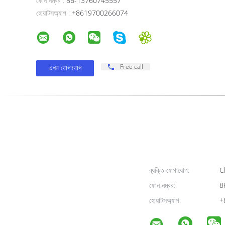
ফোন নম্বর :
86-13760745557
হোয়াটসঅ্যাপ :
+8619700266074
Free call
ব্যক্তি যোগাযোগ:
Ch
ফোন নম্বর:
8
হোয়াটসঅ্যাপ:
+