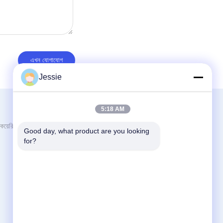
Jessie
আমাদের সাথে যোগাযোগ করুন
5:18 AM
Guangzhou YIGU Medical Equipment
য়েরি
Good day, what product are you looking 
Service Co.,Ltd
for?
রুম ২06, জিন হাওঝি ইিং সেন্টার বুলিং, ফেন্জিনস রোড নং 1,
সায়েন্স এভিনিউ, লুও গ্যাং জেলা, গুয়াংঝু গুয়াংডং চীন
86-020-29894177
sales2@gzyg-med.com