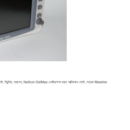
প প্লেট, প্রিন্টার, প্যানেল, Nellcor OxiMax এনক্রিপশন রক্ত ​​অক্সিজেন প্লেট, পত্রক Masimo