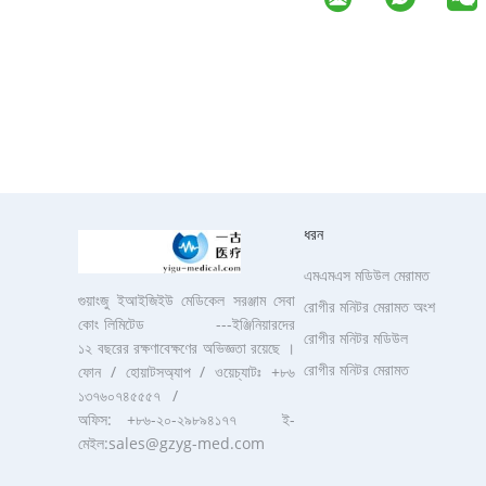
ধরন
এমএমএস মডিউল মেরামত
গুয়াংজু ইআইজিইউ মেডিকেল সরঞ্জাম সেবা
রোগীর মনিটর মেরামত অংশ
কোং লিমিটেড ---ইঞ্জিনিয়ারদের
রোগীর মনিটর মডিউল
১২ বছরের রক্ষণাবেক্ষণের অভিজ্ঞতা রয়েছে ।
রোগীর মনিটর মেরামত
ফোন / হোয়াটসঅ্যাপ / ওয়েচ্যাটঃ +৮৬
১৩৭৬০৭৪৫৫৫৭ /
অফিস: +৮৬-২০-২৯৮৯৪১৭৭ ই-
মেইল:sales@gzyg-med.com