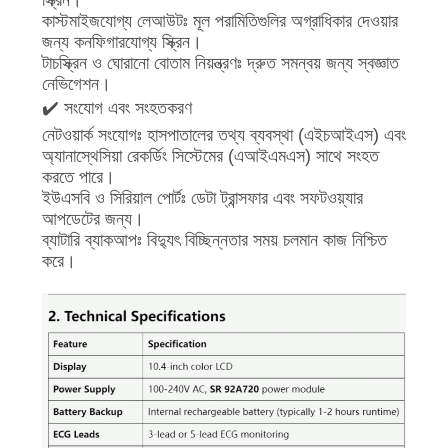
কাস্টমাইজযোগ্য লেআউটঃ মূল পরামিতিগুলির অগ্রাধিকার দেওয়ার
জন্য কনফিগারযোগ্য স্ক্রিন।
সাইট
টাচস্ক্রিন ও ঘোরানো বোতাম নিয়ন্ত্রণঃ দ্রুত সমন্বয় জন্য স্বজ্ঞাত
ম্যাপ
নেভিগেশন।
✔️ সংযোগ এবং সংহতকরণ
নেটওয়ার্ক সংযোগঃ হাসপাতালের তথ্য ব্যবস্থা (এইচআইএস) এবং
PRIVACY
অ্যানাস্থেসিয়া রেকর্ডিং সিস্টেমের (এআইএমএস) সাথে সংহত
করতে পারে।
POLICY
ইউএসবি ও সিরিয়াল পোর্টঃ ডেটা ট্রান্সফার এবং সফটওয়্যার
আপডেটের জন্য।
ব্যাটারি ব্যাকআপঃ বিদ্যুৎ বিচ্ছিন্নতার সময় চলমান কাজ নিশ্চিত
করে।