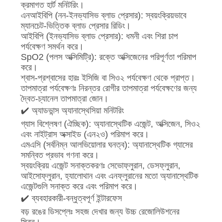
ক্রমাগত হার্ট মনিটরিং।
এনআইবিপি (নন-ইনভ্যাসিভ ব্লাড প্রেসার): স্বয়ংক্রিয়ভাবে
গুণমান
ম্যানচেট-ভিত্তিক ব্লাড প্রেসার রিডিং।
আইবিপি (ইনভ্যাসিভ ব্লাড প্রেসার): ধমনী এবং শিরা চাপ
নিয়ন্ত্রণ
পর্যবেক্ষণ সমর্থন করে।
SpO2 (পলস অক্সিমিট্রি): রক্তে অক্সিজেনের পরিপূর্ণতা পরিমাপ
করে।
আমাদের
শ্বাস-প্রশ্বাসের হারঃ ইসিজি বা সিও২ পর্যবেক্ষণ থেকে প্রাপ্ত।
সাথে
তাপমাত্রা পর্যবেক্ষণঃ নিরন্তর রোগীর তাপমাত্রা পর্যবেক্ষণের জন্য
দ্বৈত-চ্যানেল তাপমাত্রা জোন।
যোগাযোগ
✔️ অ্যাডভান্স অ্যানাস্থেসিয়া মনিটরিং
গ্যাস বিশ্লেষণ (ঐচ্ছিক): অ্যানাস্থেটিক এজেন্ট, অক্সিজেন, সিও২
একটি
এবং নাইট্রাস অক্সাইড (এন২ও) পরিমাপ করে।
এমএসি (সর্বনিম্ন আলভিয়োলার ঘনত্ব): অ্যানাস্থেটিক গ্যাসের
উদ্ধৃতি
সমন্বিত প্রভাব গণনা করে।
স্বয়ংক্রিয় এজেন্ট সনাক্তকরণঃ সেভোফ্লুরান, ডেসফ্লুরান,
অনুরোধ
আইসোফ্লুরান, হ্যালোথান এবং এনফ্লুরানের মতো অ্যানাস্থেটিক
করুন
এজেন্টগুলি সনাক্ত করে এবং পরিমাপ করে।
✔️ ব্যবহারকারী-বন্ধুত্বপূর্ণ ইন্টারফেস
বড় রঙের ডিসপ্লেঃ সহজ দেখার জন্য উচ্চ রেজোলিউশনের
NEWS
স্ক্রিন।