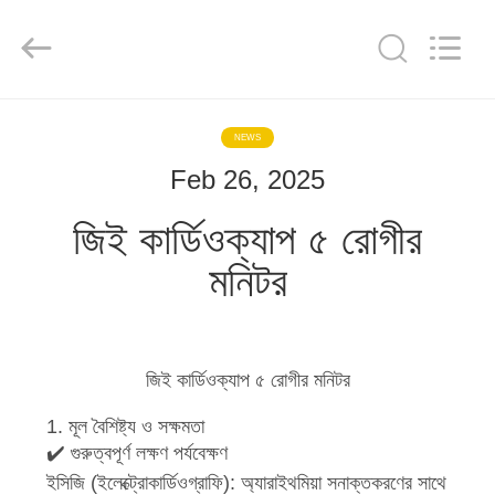
YIGU
Medical
Equipment
Service
Co.,Ltd.
All
Rights
Reserved.
বাড়ি
NEWS
Feb 26, 2025
পণ্য
জিই কার্ডিওক্যাপ ৫ রোগীর
ভিডিও
মনিটর
আমাদের
সম্বন্ধে
জিই কার্ডিওক্যাপ ৫ রোগীর মনিটর
1. মূল বৈশিষ্ট্য ও সক্ষমতা
কারখানা
✔️ গুরুত্বপূর্ণ লক্ষণ পর্যবেক্ষণ
পরিদর্শন
ইসিজি (ইলেক্ট্রোকার্ডিওগ্রাফি): অ্যারাইথমিয়া সনাক্তকরণের সাথে