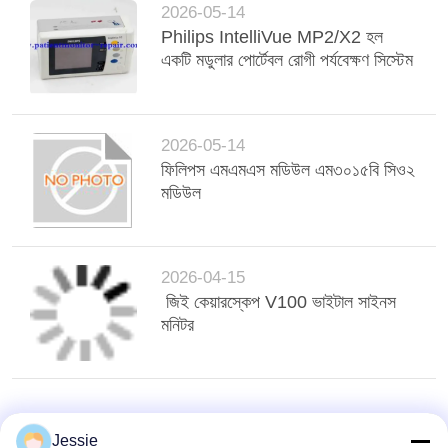
2026-05-14
Philips IntelliVue MP2/X2 হল
একটি মডুলার পোর্টেবল রোগী পর্যবেক্ষণ সিস্টেম
2026-05-14
ফিলিপস এমএমএস মডিউল এম৩০১৫বি সিও২
মডিউল
2026-04-15
জিই কেয়ারস্কেপ V100 ভাইটাল সাইনস
মনিটর
Jessie