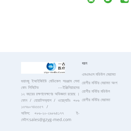
ধরন
এমএমএস মডিউল মেরামত
গুয়াংজু ইআইজিইউ মেডিকেল সরঞ্জাম সেবা
রোগীর মনিটর মেরামত অংশ
কোং লিমিটেড ---ইঞ্জিনিয়ারদের
রোগীর মনিটর মডিউল
১২ বছরের রক্ষণাবেক্ষণের অভিজ্ঞতা রয়েছে ।
রোগীর মনিটর মেরামত
ফোন / হোয়াটসঅ্যাপ / ওয়েচ্যাটঃ +৮৬
১৩৭৬০৭৪৫৫৫৭ /
অফিস: +৮৬-২০-২৯৮৯৪১৭৭ ই-
মেইল:sales@gzyg-med.com