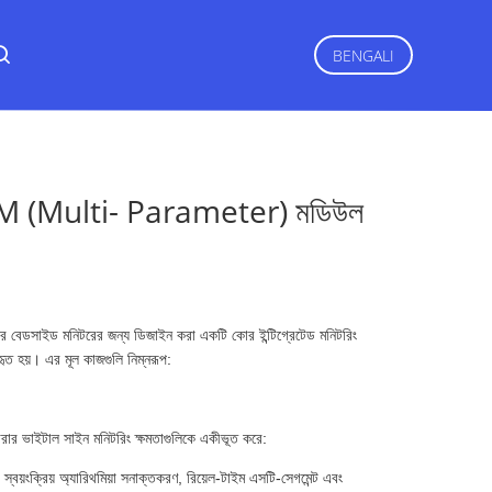
BENGALI
MPM (Multi- Parameter) মডিউল
ডসাইড মনিটরের জন্য ডিজাইন করা একটি কোর ইন্টিগ্রেটেড মনিটরিং
বহৃত হয়। এর মূল কাজগুলি নিম্নরূপ:
ারার ভাইটাল সাইন মনিটরিং ক্ষমতাগুলিকে একীভূত করে:
য়ংক্রিয় অ্যারিথমিয়া সনাক্তকরণ, রিয়েল-টাইম এসটি-সেগমেন্ট এবং