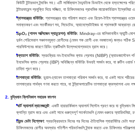
কিউটি ইন্টারভাল ট্র্যাকিং সহ। এটি সার্জিক্যাল বৈদ্যুতিক ডিভাইস থেকে হস্তক্ষেপের পরিব
ইন্টারফারেন্স প্রযুক্তি দিয়ে সজ্জিত, যা চিকিৎসকদের প্রাথমিক মায়োকার্ডিয়াল ইস্কেমিয
শ্বাসযন্ত্রের মনিটরিং
: শ্বাসযন্ত্রের হার পরিমাপ করতে এবং রিয়েল-টাইম শ্বাসযন্ত্রের ওয়েভ
সনাক্তকরণ এবং সতর্কীকরণ সহ, সিডেটেড, অ্যানেস্থেটাইজড বা শ্বাসকষ্টে আক্রান্ত রোগীদ
SpO₂ (পালস অক্সিজেন স্যাচুরেশন) মনিটরিং
: Mindray-এর মালিকানাধীন অ্যান্টি-মো
দুর্বল পেরিফেরাল সঞ্চালনযুক্ত রোগীদের (যেমন শক রোগী এবং নবজাতক) জন্যও সঠিক S
পারফিউশনের কারণে রিডিং ত্রুটিগুলি উল্লেখযোগ্যভাবে হ্রাস করে।
রক্তচাপ মনিটরিং
: স্বয়ংক্রিয় নন-ইনভেসিভ ব্লাড প্রেসার (NIBP) (অ্যাডজাস্টেবল পরি
ইনভেসিভ ব্লাড প্রেসার (IBP) অবিচ্ছিন্ন মনিটরিং উভয়ই সমর্থন করে, যা রুটিন ওয়ার্ড মনি
চাহিদা পূরণ করে।
তাপমাত্রা মনিটরিং
: ডুয়াল-চ্যানেল তাপমাত্রা পরিমাপ সমর্থন করে, যা একই সাথে শরীরের
তাপমাত্রার পার্থক্য গণনা করতে পারে, যা ইন্ট্রাঅপারেটিভ তাপমাত্রা ব্যবস্থাপনা এবং লক্
বুদ্ধিমান ক্লিনিকাল সহায়ক ফাংশন
স্মার্ট অ্যালার্ম ম্যানেজমেন্ট
: একটি হায়ারার্কিকাল অ্যালার্ম সিস্টেম গ্রহণ করে যা বুদ্ধিমান মিথ
ক্লান্তি হ্রাস করে এবং একই সাথে গুরুত্বপূর্ণ সতর্কতাগুলি (যেমন গুরুতর অ্যারিথমিয়া
ট্রেন্ড ডেটা বিশ্লেষণ
: স্বয়ংক্রিয়ভাবে দিনের পর দিনের ঐতিহাসিক প্যারামিটার ডেটা সংরক
চিকিৎসকদের রোগীর অবস্থার গতিশীল পরিবর্তনগুলি ট্র্যাক করতে এবং চিকিৎসার পরিকল্পনা 