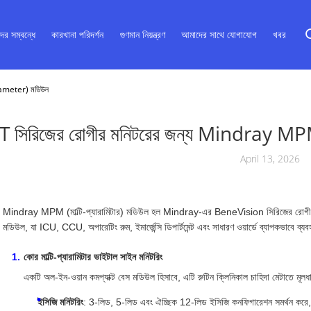
ের সম্বন্ধে
কারখানা পরিদর্শন
গুণমান নিয়ন্ত্রণ
আমাদের সাথে যোগাযোগ
খবর
rameter) মডিউল
T সিরিজের রোগীর মনিটরের জন্য Mindray 
April 13, 2026
Mindray MPM (মাল্টি-প্যারামিটার) মডিউল হল Mindray-এর BeneVision সিরিজের রোগীর বে
মডিউল, যা ICU, CCU, অপারেটিং রুম, ইমার্জেন্সি ডিপার্টমেন্ট এবং সাধারণ ওয়ার্ডে ব্যাপকভাবে ব্য
কোর মাল্টি-প্যারামিটার ভাইটাল সাইন মনিটরিং
একটি অল-ইন-ওয়ান কমপ্যাক্ট বেস মডিউল হিসাবে, এটি রুটিন ক্লিনিকাল চাহিদা মেটাতে মূলধ
ইসিজি মনিটরিং
: 3-লিড, 5-লিড এবং ঐচ্ছিক 12-লিড ইসিজি কনফিগারেশন সমর্থন করে, স্ব