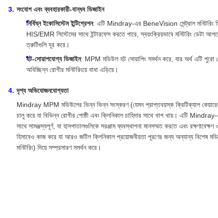
সংযোগ এবং ব্যবহারকারী-বান্ধব ডিজাইন
নির্বিঘ্ন ইকোসিস্টেম ইন্টিগ্রেশন
: এটি Mindray-এর BeneVision সেন্ট্রাল মনিটরিং সিস্
HIS/EMR সিস্টেমের সাথে ইন্টারফেস করতে পারে, স্বয়ংক্রিয়ভাবে মনিটরিং ডেটা আপলোড কর
ত্রুটিগুলি দূর করে।
হট-সোয়াপযোগ্য ডিজাইন
: MPM মডিউল হট সোয়াপিং সমর্থন করে, যার অর্থ এটি পুরো 
অবিচ্ছিন্ন রোগীর মনিটরিংয়ে বাধা এড়িয়ে।
দৃশ্য অভিযোজনযোগ্যতা
Mindray MPM মডিউলের ভিন্ন ভিন্ন সংস্করণ (যেমন প্রাপ্তবয়স্ক ক্রিটিক্যাল কে
চালু করে যা বিভিন্ন রোগীর গোষ্ঠী এবং ক্লিনিকাল চাহিদার সাথে খাপ খায়। এটি Min
সাথে সামঞ্জস্যপূর্ণ, যা হাসপাতালগুলিকে সরঞ্জাম ব্যবস্থাপনা মানসম্মত করতে এবং রক্ষণাব
হিসাবেও কাজ করে যা আরও জটিল ক্লিনিকাল প্রয়োজনীয়তা পূরণের জন্য অন্যান্য বিশেষ মডি
মনিটরিং) দিয়ে সম্প্রসারণ সমর্থন করে।