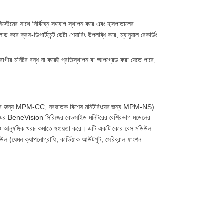
টেমের সাথে নির্বিঘ্নে সংযোগ স্থাপন করে এবং হাসপাতালের
ে ক্রস-ডিপার্টমেন্ট ডেটা শেয়ারিং উপলব্ধি করে, ম্যানুয়াল রেকর্ডিং
রোগীর মনিটর বন্ধ না করেই প্রতিস্থাপন বা আপগ্রেড করা যেতে পারে,
য়ারের জন্য MPM-CC, নবজাতক বিশেষ মনিটরিংয়ের জন্য MPM-NS)
dray-এর BeneVision সিরিজের বেডসাইড মনিটরের বেশিরভাগ মডেলের
েক্ষণ ও আনুষঙ্গিক খরচ কমাতে সহায়তা করে। এটি একটি কোর বেস মডিউল
উল (যেমন ক্যাপনোগ্রাফি, কার্ডিয়াক আউটপুট, সেরিব্রাল ফাংশন