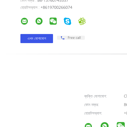
ফোন নম্বর :
86-13760745557
হোয়াটসঅ্যাপ :
+8619700266074
Free call
ব্যক্তি যোগাযোগ:
Ch
ফোন নম্বর:
8
হোয়াটসঅ্যাপ:
+