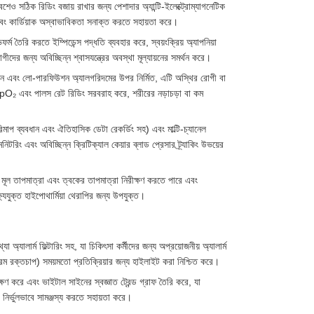
েশেও সঠিক রিডিং বজায় রাখার জন্য পেশাদার অ্যান্টি-ইলেক্ট্রোম্যাগনেটিক
়া এবং কার্ডিয়াক অস্বাভাবিকতা সনাক্ত করতে সহায়তা করে।
ফর্ম তৈরি করতে ইম্পিডেন্স পদ্ধতি ব্যবহার করে, স্বয়ংক্রিয় অ্যাপনিয়া
ের জন্য অবিচ্ছিন্ন শ্বাসযন্ত্রের অবস্থা মূল্যায়নের সমর্থন করে।
শন এবং লো-পারফিউশন অ্যালগরিদমের উপর নির্মিত, এটি অস্থির রোগী বা
pO₂ এবং পালস রেট রিডিং সরবরাহ করে, শরীরের নড়াচড়া বা কম
মাপ ব্যবধান এবং ঐতিহাসিক ডেটা রেকর্ডিং সহ) এবং মাল্টি-চ্যানেল
টরিং এবং অবিচ্ছিন্ন ক্রিটিক্যাল কেয়ার ব্লাড প্রেসার ট্র্যাকিং উভয়ের
 মূল তাপমাত্রা এবং ত্বকের তাপমাত্রা নিরীক্ষণ করতে পারে এবং
ষ্যযুক্ত হাইপোথার্মিয়া থেরাপির জন্য উপযুক্ত।
্যা অ্যালার্ম ফিল্টারিং সহ, যা চিকিৎসা কর্মীদের জন্য অপ্রয়োজনীয় অ্যালার্ম
, চরম রক্তচাপ) সময়মতো প্রতিক্রিয়ার জন্য হাইলাইট করা নিশ্চিত করে।
্ষণ করে এবং ভাইটাল সাইনের স্বজ্ঞাত ট্রেন্ড গ্রাফ তৈরি করে, যা
নির্ভুলভাবে সামঞ্জস্য করতে সহায়তা করে।