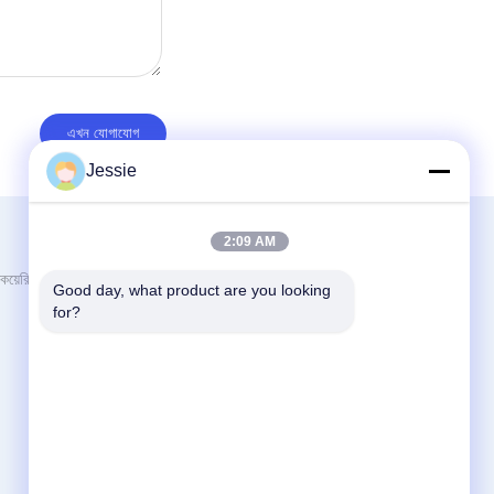
Jessie
আমাদের সাথে যোগাযোগ করুন
2:09 AM
Guangzhou YIGU Medical Equipment
য়েরি
Good day, what product are you looking 
Service Co.,Ltd
for?
রুম ২06, জিন হাওঝি ইিং সেন্টার বুলিং, ফেন্জিনস রোড নং 1,
সায়েন্স এভিনিউ, লুও গ্যাং জেলা, গুয়াংঝু গুয়াংডং চীন
86-020-29894177
sales2@gzyg-med.com