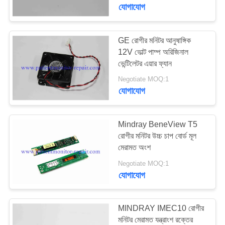
যোগাযোগ
গুণমান
নিয়ন্ত্রণ
GE রোগীর মনিটর আনুষাঙ্গিক
637
12V ভোল্ট পাম্প অরিজিনাল
ভেন্টিলেটর এয়ার ফ্যান
আমাদের
রোগীর মনিটর মেরামত অংশ
Negotiate MOQ:1
সাথে
যোগাযোগ
যোগাযোগ
Mindray BeneView T5
একটি
রোগীর মনিটর উচ্চ চাপ বোর্ড মূল
মেরামত অংশ
391
উদ্ধৃতি
Negotiate MOQ:1
অনুরোধ
যোগাযোগ
রোগীর মনিটর মডিউল
করুন
MINDRAY IMEC10 রোগীর
NEWS
মনিটর মেরামত যন্ত্রাংশ রক্তের