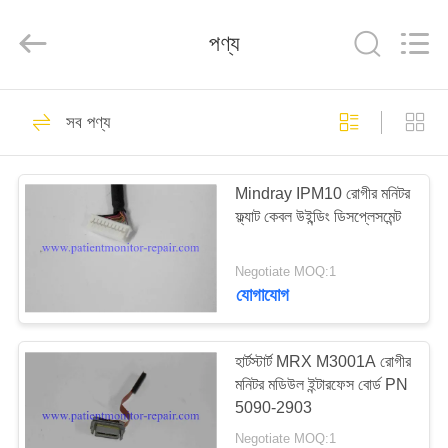
YIGU
Medical
Equipment
পণ্য
Service
Co.,Ltd.
All
Rights
Reserved.
বাড়ি
293
সব পণ্য
রোগীর মনিটর মেরামত
পণ্য
Mindray IPM10 রোগীর মনিটর
ফ্ল্যাট কেবল উইন্ডিং ডিসপ্লেসমেন্ট
ভিডিও
Negotiate MOQ:1
আমাদের
যোগাযোগ
54
সম্বন্ধে
হার্টস্টার্ট MRX M3001A রোগীর
এমএমএস মডিউল মেরামত
মনিটর মডিউল ইন্টারফেস বোর্ড PN
কারখানা
5090-2903
পরিদর্শন
Negotiate MOQ:1