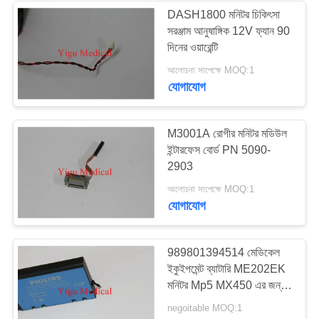
DASH1800 মনিটর চিকিৎসা
সরঞ্জাম আনুষাঙ্গিক 12V ফ্যান 90
108
দিনের ওয়ারেন্টি
আলোচনা সাপেক্ষে MOQ:1
ব্যবহৃত রোগীর মনিটর
যোগাযোগ
M3001A রোগীর মনিটর মডিউল
ইন্টারফেস বোর্ড PN 5090-
2903
72
আলোচনা সাপেক্ষে MOQ:1
যোগাযোগ
ব্যবহৃত পালস অক্সিমিটার
989801394514 মেডিকেল
ইকুইপমেন্ট ব্যাটারি ME202EK
মনিটর Mp5 MX450 এর জন্য
সামঞ্জস্যপূর্ণ
negoitable MOQ:1