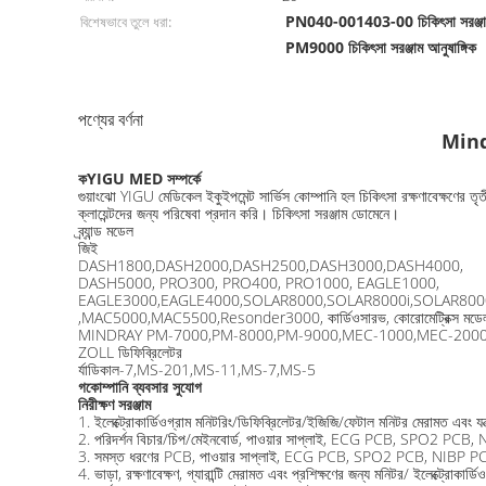
PN040-001403-00 চিকিৎসা সরঞ্জাম 
বিশেষভাবে তুলে ধরা:
PM9000 চিকিৎসা সরঞ্জাম আনুষাঙ্গিক
পণ্যের বর্ণনা
Mindr
ক
YIGU MED সম্পর্কে
গুয়াংঝো YIGU মেডিকেল ইকুইপমেন্ট সার্ভিস কোম্পানি হল চিকিৎসা রক্ষণাবেক্ষণের তৃ
ক্লায়েন্টদের জন্য পরিষেবা প্রদান করি। চিকিৎসা সরঞ্জাম ডোমেনে।
ব্র্যান্ড মডেল
জিই
DASH1800,DASH2000,DASH2500,DASH3000,DASH4000,
DASH5000, PRO300, PRO400, PRO1000, EAGLE1000,
EAGLE3000,EAGLE4000,SOLAR8000,SOLAR8000i,SOLAR8000
,MAC5000,MAC5500,Resonder3000, কার্ডিওসারভ, কোরোমেট্রিক্স মড
MINDRAY PM-7000,PM-8000,PM-9000,MEC-1000,MEC-2000,PM-700
ZOLL ডিফিব্রিলেটর
র্যাডিকাল-7,MS-201,MS-11,MS-7,MS-5
গ
কোম্পানি ব্যবসার সুযোগ
নিরীক্ষণ সরঞ্জাম
1. ইলেক্ট্রোকার্ডিওগ্রাম মনিটরিং/ডিফিব্রিলেটর/ইজিজি/ফেটাল মনিটর মেরামত এবং যন্
2. পরিদর্শন বিচার/চিপ/মেইনবোর্ড, পাওয়ার সাপ্লাই, ECG PCB, SPO2 PCB, N
3. সমস্ত ধরণের PCB, পাওয়ার সাপ্লাই, ECG PCB, SPO2 PCB, NIBP PCB, ডি
4. ভাড়া, রক্ষণাবেক্ষণ, গ্যারান্টি মেরামত এবং প্রশিক্ষণের জন্য মনিটর/ ইলেক্ট্রোকার্ড