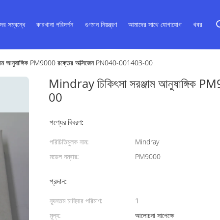
ের সম্বন্ধে
কারখানা পরিদর্শন
গুণমান নিয়ন্ত্রণ
আমাদের সাথে যোগাযোগ
খবর
্জাম আনুষাঙ্গিক PM9000 রক্তের অক্সিজেন PN040-001403-00
Mindray চিকিৎসা সরঞ্জাম আনুষাঙ্গিক
00
পণ্যের বিবরণ:
পরিচিতিমুলক নাম:
Mindray
মডেল নম্বার:
PM9000
প্রদান:
ন্যূনতম চাহিদার পরিমাণ:
1
মূল্য:
আলোচনা সাপেক্ষে