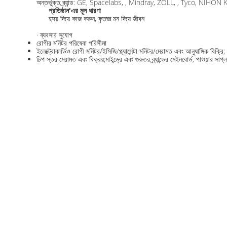
অন্তর্ভুক্ত ব্র্যান্ড: GE, Spacelabs, , Mindray, ZOLL, , Tyco, NI
প্রতিষ্ঠান
'
এর মূল ধারণা
হৃদয় দিয়ে কাজ করুন, কৃতজ্ঞ মন দিয়ে জীবন
· ব্যবসার সুযোগ
রোগীর মনিটর পরিষেবা পরিসীমা
ইলেক্ট্রোকার্ডিও রোগী মনিটর/ইসিজি/প্ল্যাসেন্টা মনিটর/মেরামত এবং আনুষাঙ্গিক বিক্রি;
চিপ স্তর মেরামত এবং বিক্রয়;মাইন্ড্রে এবং গুরুতর ব্র্যান্ডের মেইনবোর্ড, পাওয়ার সা