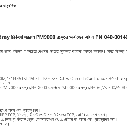
আনুষাঙ্গিক
,
ay চিকিৎসা সরঞ্জাম PM9000 রক্তের অক্সিজেন আসল PN 040-001
তীয় পক্ষের পরিষেবা যা সবচেয়ে পেশাদার, সবচেয়ে সুসজ্জিত পরিষেবা বিকাশে নিবেদিত। আমরা বিভিন্ন হ
M,451N,451SL,450SL TRAM,S/5,Datex-Ohmeda,Cardiocap/5,B40,Tran
েল 2120
0 এক্সপ্রেস,PM-8000 এক্সপ্রেস,PM-9000 এক্সপ্রেস,PM-60,VS-600,VS-800
ত্রাংশ বিক্রি এবং প্রতিস্থাপন।
IBP PCB, ডিসপ্লে, কীবোট প্লেট, স্পেসিফিকেশন PCB, রোটারি নব রক্ষণাবেক্ষণ।
সপ্লে, কীবোট প্লেট, স্পেসিফিকেশন PCB, রোটারি নব বিক্রি এবং প্রতিস্থাপন করা।
িওগ্রাফ।