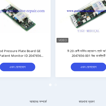
 14 লিডওয়্যার সেট 10 লিড কলা AHA
GE V100 রোগীর মনিটর নিউম্যাটিক
দৈর্ঘ্য 10 লিড 90CM # 2016032-001
মেডিকেল সরঞ্জামের জন্য সম্পূর্ণ সে
িই আসল CAM14 CAM তারগুলি
এখন যোগাযোগ
এখন যোগাযোগ
আমাদের সম্পর্কে
কারখানা ভ্রমণ