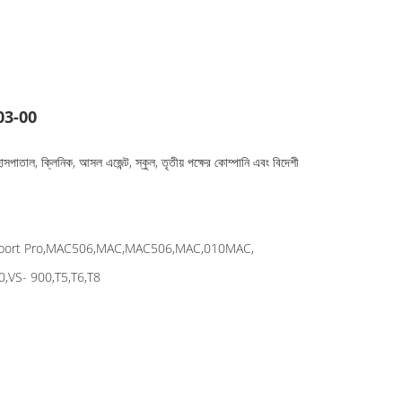
403-00
াসপাতাল, ক্লিনিক, আসল এজেন্ট, স্কুল, তৃতীয় পক্ষের কোম্পানি এবং বিদেশী
sport Pro,MAC506,MAC,MAC506,MAC,010MAC,
,VS- 900,T5,T6,T8