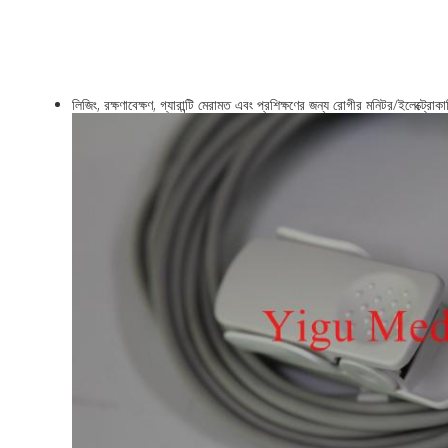
লিজিং, রক্ষণাবেক্ষণ, গ্যারান্টি মেরামত এবং প্রশিক্ষণের জন্য রোগীর মনিটর/ইলেক্ট্রোক