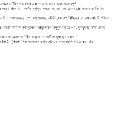
াচল সেটিংস পর্যবেক্ষণ এবং সমন্বয় করার জন্য গুরুত্বপূর্ণ.
সক্ষম করে। প্রবণতা নিদর্শন সনাক্ত করতে সহায়তা করতে পারে,চিকিৎসার কার্যকারিতা
মন উচ্চ শ্বাসযন্ত্রের চাপ, কম জোয়ার ভলিউম,সংযোগ বিচ্ছিন্ন, বা কম ব্যাটারি শক্তি।
কে।অটোপিইইপি সনাক্তকরণ বায়ুচলাচল অনুকূল করতে এবং ফুসফুসের ক্ষতি রোধে
 অন্যান্য পরামিতি বায়ুচলাচল সেটিংস সূক্ষ্ম সুর করতে.
রাখতে FiO2 (প্রশ্বাসিত অক্সিজেন ভগ্নাংশ) এর সমন্বয়গুলি গাইড করা যায়.