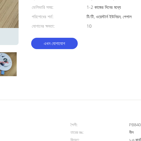
ডেলিভারি সময়:
1-2 কাজের দিনের মধ্যে
পরিশোধের শর্ত:
টি/টি, ওয়েস্টার্ন ইউনিয়ন, পেপাল
যোগানের ক্ষমতা:
10
এখন যোগাযোগ
শৈলী:
PB840
তারের রঙ:
নীল
বিতরণ:
১-৩ কার্