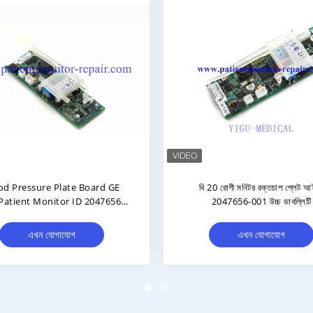
 14 লিডওয়্যার সেট 10 লিড কলা AHA
GE V100 রোগীর মনিটর নিউম্যাটিক
দৈর্ঘ্য 10 লিড 90CM # 2016032-001
মেডিকেল সরঞ্জামের জন্য সম্পূর্ণ সে
িই আসল CAM14 CAM তারগুলি
এখন যোগাযোগ
এখন যোগাযোগ