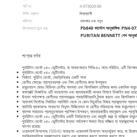
পার্ট নং:
4-073020-00
শিপিং স্কোপ:
বিশ্বব্যাপী
কডিশন:
চমৎকার এবং নতুন
Pb840 ফাস্টেল আনুষাঙ্গিক
PN4-0730
বিশেষভাবে তুলে ধরা:
,
PURITAN BENNETT শেল আনুষাঙ্
পণ্যের বর্ণনা
প্যুরিটান বেনেট ৮৪০ ভেন্টিলেটর, যা সাধারণভাবে পিবি৮৪০ নামে পরিচিত, এটি বিশেষ
প্যুরিটান বেনেট ৮৪০ ভেন্টিলেটর
নির্মাতা: পুরিটন বেনেট, মেডট্রনিকের একটি শাখা
রোগীর ক্ষেত্রঃ প্রাপ্তবয়স্ক এবং শিশু রোগীদের জন্য উপযুক্ত
বায়ুচলাচল মোডঃ বিভিন্ন রোগীর অবস্থা এবং ক্লিনিকাল চাহিদার জন্য একাধিক বায
কমপ্যাক্ট ডিজাইনঃ এটি বহনযোগ্য এবং ব্যবহারকারী-বান্ধব হিসাবে ডিজাইন করা হয
উন্নত পর্যবেক্ষণঃ রোগীদের শ্বাসযন্ত্রের প্যারামিটারগুলি ট্র্যাক করতে এবং ক্লিনিকাল 
অ্যালার্ম সিস্টেমঃ নির্ধারিত পরামিতি থেকে যে কোন বিচ্যুতির বিষয়ে স্বাস্থ্যসেবা প্
ব্যাটারি ব্যাকআপঃ সাধারণত বিদ্যুৎ বিচ্ছিন্নতা বা রোগীর পরিবহনের সময় বায়ুচলাচ
ব্যাপক সহায়তাঃ প্রস্তুতকারক প্রশিক্ষণ উপকরণ, ব্যবহারকারীর ম্যানুয়াল এবং প্রয
প্যুরিটান বেনেট ৮৪০ ভেন্টিলেটর একটি নির্ভরযোগ্য এবং বহুমুখী যন্ত্র যা যান্ত্রিক ব
প্যুরিটান বেনেট ৮৪০ ভেন্টিলেটর উন্নত পর্যবেক্ষণ ক্ষমতা দিয়ে সজ্জিত যা স্বাস্থ্য
ফাংশন রয়েছে:
ওয়েভফর্ম ডিসপ্লেঃ PB840 সাধারণত ওয়েভফর্ম ডিসপ্লে অন্তর্ভুক্ত করে, যা রিয়েল-
প্রক্রিয়াগুলিকে স্বজ্ঞাতভাবে বুঝতে এবং মূল্যায়ন করতে সাহায্য করতে পারে.