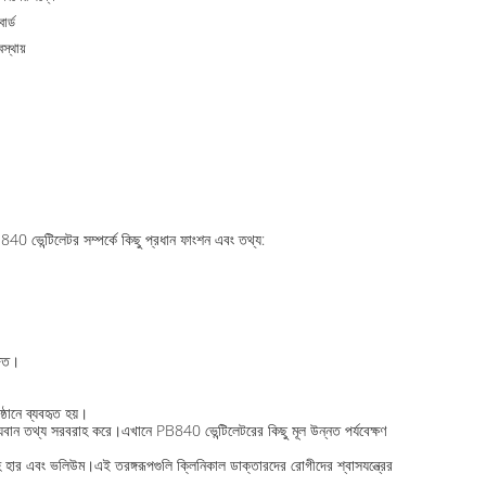
োর্ড
স্থায়
40 ভেন্টিলেটর সম্পর্কে কিছু প্রধান ফাংশন এবং তথ্য:
জিত।
্ঠানে ব্যবহৃত হয়।
য মূল্যবান তথ্য সরবরাহ করে।এখানে PB840 ভেন্টিলেটরের কিছু মূল উন্নত পর্যবেক্ষণ
রবাহ হার এবং ভলিউম।এই তরঙ্গরূপগুলি ক্লিনিকাল ডাক্তারদের রোগীদের শ্বাসযন্ত্রের