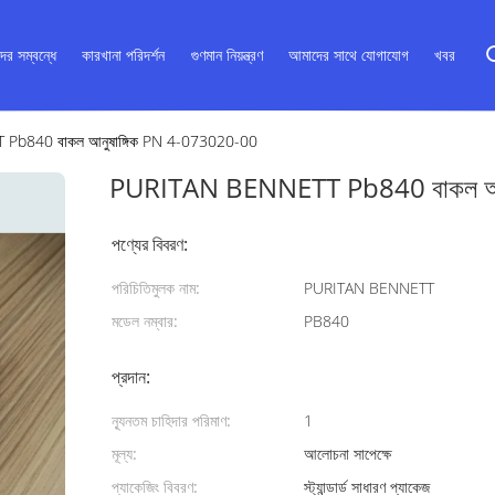
ের সম্বন্ধে
কারখানা পরিদর্শন
গুণমান নিয়ন্ত্রণ
আমাদের সাথে যোগাযোগ
খবর
b840 বাকল আনুষাঙ্গিক PN 4-073020-00
PURITAN BENNETT Pb840 বাকল আনু
পণ্যের বিবরণ:
পরিচিতিমুলক নাম:
PURITAN BENNETT
মডেল নম্বার:
PB840
প্রদান:
ন্যূনতম চাহিদার পরিমাণ:
1
মূল্য:
আলোচনা সাপেক্ষে
প্যাকেজিং বিবরণ:
স্ট্যান্ডার্ড সাধারণ প্যাকেজ