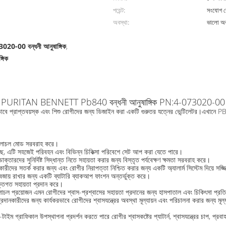
পয়েন্ট:
সংযোগ ব
অবস্থা:
ভালো অব
20-00 বন্ধনী আনুষাঙ্গিক
,
গিক
PURITAN BENNETT Pb840 বন্ধনী আনুষাঙ্গিক PN:4-073020-00
ভাবে প্রাপ্তবয়স্ক এবং শিশু রোগীদের জন্য ডিজাইন করা একটি গুরুতর যত্নের ভেন্টিলেটর।এখানে PB8
়ুচলাচল মোড সরবরাহ করে।
়েছে, এটি সহজেই পরিবহন এবং বিভিন্ন চিকিত্সা পরিবেশে সেট আপ করা যেতে পারে।
ডাক্তারদের সুনির্দিষ্ট সিদ্ধান্ত নিতে সহায়তা করার জন্য বিস্তৃত পর্যবেক্ষণ ক্ষমতা সরবরাহ করে।
রদানকারীদের সতর্ক করার জন্য এবং রোগীর নিরাপত্তা নিশ্চিত করার জন্য একটি অ্যালার্ম সিস্টেম দিয়ে সজ্
ল বজায় রাখার জন্য একটি ব্যাটারি ব্যাকআপ ফাংশন অন্তর্ভুক্ত করে।
ুক্তিগত সহায়তা প্রদান করে।
ায়ুচলাচল প্রয়োজন এমন রোগীদের শ্বাস-প্রশ্বাসের সহায়তা প্রদানের জন্য হাসপাতাল এবং চিকিৎসা প্রতিষ
সেবা প্রদানকারীদের জন্য কার্যকরভাবে রোগীদের শ্বাসযন্ত্রের অবস্থা মূল্যায়ন এবং পরিচালনা করার জন্
টাইম গ্রাফিকাল উপস্থাপনা প্রদর্শন করতে পারে রোগীর শ্বাসকষ্টের প্যাটার্ন, শ্বাসযন্ত্রের চাপ, প্