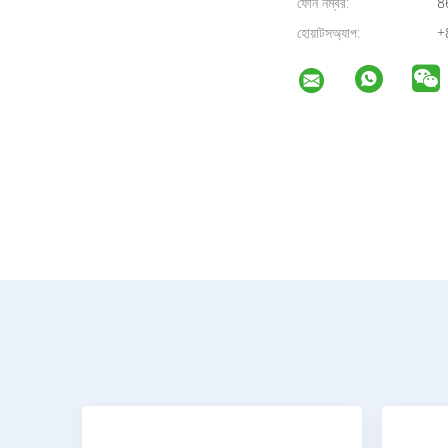
ফোন নম্বর:
8
হোয়াটসঅ্যাপ:
+