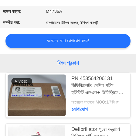
গুণমান
মডেল নম্বার:
M4735A
নিয়ন্ত্রণ
লক্ষণীয় করা:
,
হাসপাতালের চিকিৎসা সরঞ্জাম
চিকিৎসা সামগ্রী
আমাদের সাথে যোগাযোগ করুন!
আমাদের
সাথে
যোগাযোগ
বিশদ প্রকাশ
PN 453564206131
একটি
ডিফিব্রিলেটর মেশিন পার্টস
উদ্ধৃতি
হার্টস্টার্ট এক্সএল+ ডিফিব্রিলেটর
প্রিন্টার
অনুরোধ
আলোচনা সাপেক্ষে MOQ:1/পিসিএস
যোগাযোগ
করুন
Defibrillator খুচরা যন্ত্রাংশ
NEWS