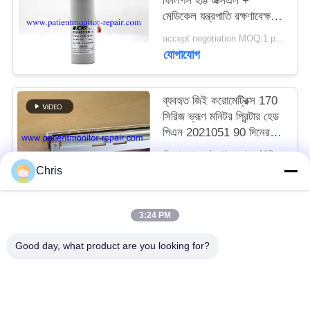
ফিলিপস হার্ট্ট এক্সএল +
মেডিকেল যন্ত্রপাতি রক্ষণাবেক্ষণের
জন্য Defibrillator ক্যাপাসিটি
সাইট
accept negotiation MOQ:1 pcs
যোগাযোগ
ম্যাপ
ব্যবহৃত জিই করোমেট্রিক্স 170
PRIVACY
সিরিজ ভ্রূণ মনিটর প্রিন্টার হেড
POLICY
পিএন 2021051 90 দিনের
ওয়ারেন্টি সহ
Contact us for the price MOQ:1
যোগাযোগ
Chris
3:24 PM
সব
Good day, what product are you looking for?
রোগীর মনিটর মেরামত
এমএমএস মডিউল মেরামত