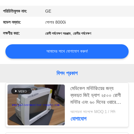
গুণমান
পরিচিতিমুলক নাম:
GE
নিয়ন্ত্রণ
মডেল নম্বার:
সোলার 8000i
লক্ষণীয় করা:
,
রোগী পর্যবেক্ষণ সরঞ্জাম
রোগীর পর্যবেক্ষণ
আমাদের
সাথে
আমাদের সাথে যোগাযোগ করুন!
যোগাযোগ
বিশদ প্রকাশ
একটি
মেডিকেল মনিটরিংয়ের জন্য
উদ্ধৃতি
ব্যবহৃত জিই ড্যাশ ২৫০০ রোগী
অনুরোধ
মনিটর এবং ৬০ দিনের ওয়ারেন্টি
সহ ড্যাশ ২৫০০ মডেল
করুন
আলোচনা সাপেক্ষে MOQ:1 / পিসি
যোগাযোগ
NEWS