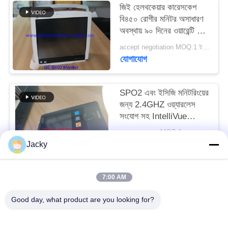
জিই হেলথকেয়ার কারেসকেপ
বি৪৫০ রোগীর মনিটর অসাধারণ
সাইট
অবস্থায় ৯০ দিনের ওয়ারেন্টি সহ
ম্যাপ
এবং সম্পূর্ণরূপে সংস্কার করা
accept negotiation MOQ:1 ইউনিট
হয়েছে
যোগাযোগ
PRIVACY
POLICY
SPO2 এবং ইসিজি মনিটরিংয়ের
জন্য 2.4GHZ ওয়্যারলেস
সংযোগ সহ IntelliVue
MX40 রোগী মনিটর
আলোচনা সাপেক্ষে MOQ:1
যোগাযোগ
Jacky
7:00 AM
সব
Good day, what product are you looking for?
রোগীর মনিটর মেরামত
এমএমএস মডিউল মেরামত