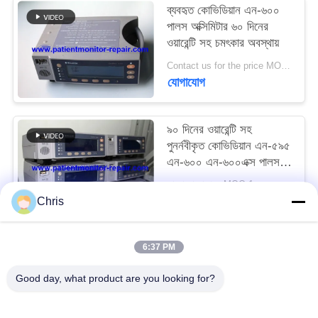
ব্যবহৃত কোভিডিয়ান এন-৬০০
পালস অক্সিমিটার ৬০ দিনের
সাইট
ওয়ারেন্টি সহ চমৎকার অবস্থায়
ম্যাপ
Contact us for the price MOQ:1
যোগাযোগ
PRIVACY
POLICY
৯০ দিনের ওয়ারেন্টি সহ
পুনর্নবীকৃত কোভিডিয়ান এন-৫৯৫
এন-৬০০ এন-৬০০এক্স পালস
অক্সিমিটার
আলোচনা সাপেক্ষে MOQ:1pc
যোগাযোগ
Chris
6:37 PM
সব
Good day, what product are you looking for?
রোগীর মনিটর মেরামত
এমএমএস মডিউল মেরামত