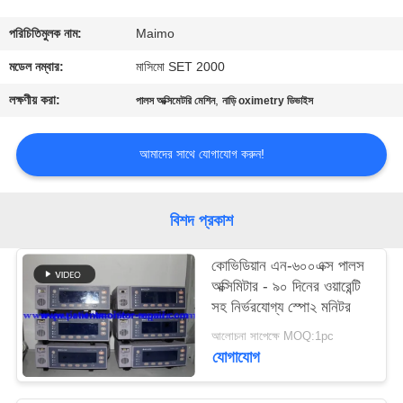
গুণমান
পরিচিতিমুলক নাম:
Maimo
নিয়ন্ত্রণ
মডেল নম্বার:
মাসিমো SET 2000
লক্ষণীয় করা:
,
পালস অক্সিমেটরি মেশিন
নাড়ি oximetry ডিভাইস
আমাদের
সাথে
আমাদের সাথে যোগাযোগ করুন!
যোগাযোগ
বিশদ প্রকাশ
একটি
কোভিডিয়ান এন-৬০০এক্স পালস
উদ্ধৃতি
অক্সিমিটার - ৯০ দিনের ওয়ারেন্টি
অনুরোধ
সহ নির্ভরযোগ্য স্পো২ মনিটর
করুন
আলোচনা সাপেক্ষে MOQ:1pc
যোগাযোগ
NEWS