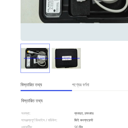
বিস্তারিত তথ্য
পণ্যের বর্ণনা
বিস্তারিত তথ্য
অবস্থা:
ব্যবহৃত, চমৎকার
সামঞ্জস্যপূর্ণ ডিভাইস / মডিউল:
জিই কনপ্লয়েস্ট
ওয়ারান্টীর:
90 দিন