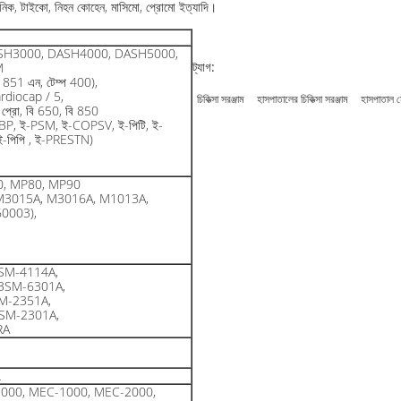
িট্রনিক, টাইকো, নিহন কোহেন, মাসিমো, প্রোমো ইত্যাদি।
SH3000, DASH4000, DASH5000,
ট্যাগ:
M
851 এন, টেম্প 400),
rdiocap / 5,
চিকিত্সা সরঞ্জাম
হাসপাতালের চিকিত্সা সরঞ্জাম
হাসপাতাল ম
ট প্রো, বি 650, বি 850
BP, ই-PSM, ই-COPSV, ই-পিটি, ই-
-পিপি , ই-PRESTN)
0, MP80, MP90
M3015A, M3016A, M1013A,
0003),
SM-4114A,
BSM-6301A,
M-2351A,
SM-2301A,
RA
L
মন্ত্রী-9000, MEC-1000, MEC-2000,