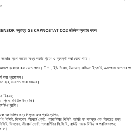
াম
OR শুধুমাত্র GE CAPNOSTAT CO2 মডিউল ব্যবহার করুন
ঞ্জাম, স্বল্প সময়ের মধ্যে অর্ডার গ্রহণ ও ব্যবস্থা করা যেতে পারে।
র মধ্যে আদেশ ব্যবস্থা করা যেতে পারে। DHL, ইউ.পি.এস, ইএমএস, এসিএস ইত্যাদি, এক্সপ্রেস আপনার 
্জ করা প্রয়োজন।
লিত হবে, মেরামত সেবা সম্ভব।
ক বিক্রয়;
ত ​​প্রেস, মডিউল ইত্যাদি।
োকার্ডিওগ্রাফি।
 এবং অংশগুলির জন্য বিক্রয় এবং প্রতিস্থাপন;
পিসিবি, ডিসপ্লে, কীবোর্ড প্লেট, প্যারামিটার পিসিবি, রটেরি নব সনাক্ত এবং বিচারের জন্য;
বি, ডিসপ্লে, কীবোর্ড প্লেট, প্যারামিটার পি.সি.বি., রটেরি নবকে বিক্রি ও প্রতিস্থাপন;
গ্রাফ।