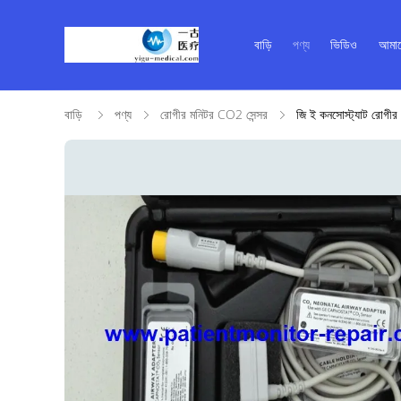
বাড়ি
পণ্য
ভিডিও
আমাদ
বাড়ি
পণ্য
রোগীর মনিটর CO2 সেন্সর
জি ই কনসোস্ট্যাট রোগীর