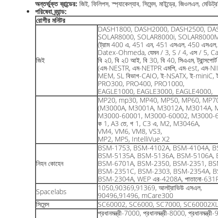
অন্তর্ভুক্ত ব্রান্ডের:
জিই, ফিলিপস, স্প্যাকেল্যাব, সিমেন্স, মাইন্ড্রে, জিওলএল, মেড
পরিষেবা ব্র্যান্ড:
রোগীর মনিটর
DASH1800, DASH2000, DASH2500, DA
SOLAR8000, SOLAR8000i, SOLAR8000
(ট্রাম 400 এ, 451 এন, 451 এসএল, 450 এসএল, 
Datex-Ohmeda, যেমন / 3, S / 4, এস / 5, Ca
জিই
বি ২0, বি ২0 আই, বি 30, বি 40, সিএএম, ট্রান্সপোর্
(এম-NESTR, এম-NETPR এমপি, এম-est, এম-NI
MEM, SL বিভাগ-CAIO, ই-NSATX, ই-miniC, ই
PRO300, PRO400, PRO1000,
EAGLE1000, EAGLE3000, EAGLE4000,
MP20, mp30, MP40, MP50, MP60, MP7
(M3000A, M3001A, M3012A, M3014A, 
M3000-60001, M3000-60002, M3000-6
ক 1, A3 তে, গ 1, C3 এ, M2, M3046A,
VM4, VM6, VM8, VS3,
MP2, MP5, IntelliVue X2
BSM-1753, BSM-4102A, BSM-4104A, B
BSM-5135A, BSM-5136A, BSM-5106A, 
নিহন কোহেন
BSM-6701A, BSM-2350, BSM-2351, BS
BSM-2351C, BSM-2303, BSM-2354A, B
BSM-2304A, WEP এর-4208A, পাতানো-631
1050,90369,91369, আলট্রাভিউ এসএল,
Spacelabs
90496,91496, mCare300
সিমেন্স
SC60002, SC6000, SC7000, SC60002X
প্রধানমন্ত্রী-7000, প্রধানমন্ত্রী-8000, প্রধান