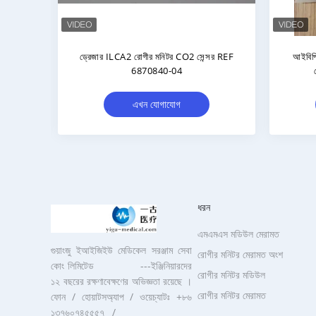
 সেন্সর
MINDRAY 90 দিনের ওয়ারেন্টির জন্য রোগীর
Min
মনিটর ETCO2 সেন্সর
রক
এখন যোগাযোগ
ধরন
এমএমএস মডিউল মেরামত
গুয়াংজু ইআইজিইউ মেডিকেল সরঞ্জাম সেবা
রোগীর মনিটর মেরামত অংশ
কোং লিমিটেড ---ইঞ্জিনিয়ারদের
রোগীর মনিটর মডিউল
১২ বছরের রক্ষণাবেক্ষণের অভিজ্ঞতা রয়েছে ।
রোগীর মনিটর মেরামত
ফোন / হোয়াটসঅ্যাপ / ওয়েচ্যাটঃ +৮৬
১৩৭৬০৭৪৫৫৫৭ /