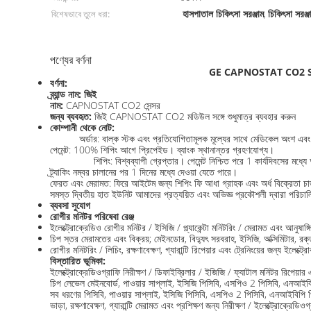
হাসপাতাল চিকিৎসা সরঞ্জাম
চিকিৎসা সরঞ্জ
বিশেষভাবে তুলে ধরা:
,
পণ্যের বর্ণনা
GE CAPNOSTAT CO2 SENS
বর্ণনা:
ব্র্যান্ড নাম: জিই
নাম:
CAPNOSTAT CO2 সেন্সর
জন্য ব্যবহৃত:
জিই CAPNOSTAT CO2 মডিউল সঙ্গে শুধুমাত্র ব্যবহার করুন
কোম্পানী থেকে নোট:
অর্ডার: বাল্ক স্টক এবং প্রতিযোগিতামূলক মূল্যের সাথে মেডিকেল অংশ এবং সর
পেমেন্ট: 100% শিপিং আগে প্রিপেইড। ব্যাংক স্থানান্তর গ্রহণযোগ্য।
শিপিং: বিশ্বব্যাপী গ্রেপ্তার। পেমেন্ট নিশ্চিত পরে 1 কার্যদিবসে
ট্র্যাকিং নম্বর চালানের পর 1 দিনের মধ্যে দেওয়া যেতে পারে।
ফেরত এবং মেরামত: ফিরে আইটেম জন্য শিপিং ফি আধা গ্রাহক এবং অর্ধ বিক্রেতা চার
সমস্ত দ্বিতীয় হাত ইউনিট আমাদের প্রত্যয়িত এবং অভিজ্ঞ প্রকৌশলী দ্বারা পরিচা
ব্যবসা সুযোগ
রোগীর মনিটর পরিষেবা রেঞ্জ
ইলেক্ট্রোক্রেডিও রোগীর মনিটর / ইসিজি / প্ল্যাকেন্টা মনিটরিং / মেরামত এবং আনুষাঙ্গি
চিপ স্তর মেরামতের এবং বিক্রয়; মেইনডোর, বিদ্যুৎ সরবরাহ, ইসিজি, অক্সিমিটার, রক্
রোগীর মনিটরিং / লিচিং, রক্ষণাবেক্ষণ, গ্যারান্টি রিপেয়ার এবং ট্রেনিংয়ের জন্য ইলেক্ট্র
বিস্তারিত ভূমিকা:
ইলেক্ট্রোক্রেডিওগ্রাফি নিরীক্ষণ / ডিফাইব্রিলার / ইজিজি / ফ্যাটাল মনিটর রিপেয়ার
চিপ লেভেল মেইনবোর্ড, পাওয়ার সাপ্লাই, ইসিজি পিসিবি, এসপিও 2 পিসিবি, এনআইবিপি 
সব ধরণের পিসিবি, পাওয়ার সাপ্লাই, ইসিজি পিসিবি, এসপিও 2 পিসিবি, এনআইবিপি পিসি
ভাড়া, রক্ষণাবেক্ষণ, গ্যারান্টি মেরামত এবং প্রশিক্ষণ জন্য নিরীক্ষণ / ইলেক্ট্রোক্রেডিও