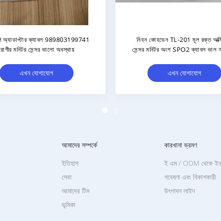
dray PM9000 রোগীর মনিটর যন্ত্রাংশ
মেরামত রোগী মনিটর সিও 2 সেন্সর এ
্তের অক্সিজেন PN 040-001403-00
কার্বন ডাই অক্সাইড সেন্সর উপযুক
এখন যোগাযোগ
এখন যোগাযোগ
আমাদের সম্পর্কে
কারখানা ভ্রমণ
ইতিহাস
ই এম / ODM থেকে ইনক
সেবা
গবেষণা এবং বিকাশকারী
আমাদের টিম
উৎপাদন লাইন
ভূমিকা