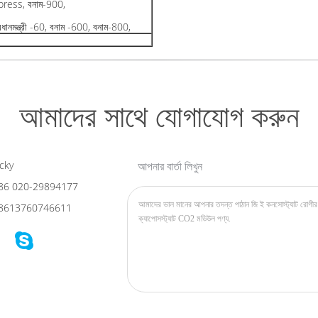
Express, বনাম-900,
রধানমন্ত্রী -60, বনাম -600, বনাম-800,
আমাদের সাথে যোগাযোগ করুন
cky
আপনার বার্তা লিখুন
86 020-29894177
8613760746611