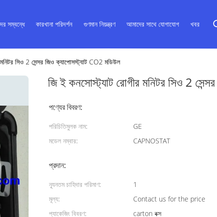
ের সম্বন্ধে
কারখানা পরিদর্শন
গুণমান নিয়ন্ত্রণ
আমাদের সাথে যোগাযোগ
খবর
 মনিটর সিও 2 সেন্সর জিও ক্যাপোসস্ট্যাট CO2 মডিউল
জি ই কনসোস্ট্যাট রোগীর মনিটর সিও 2 সেন্
পণ্যের বিবরণ:
পরিচিতিমুলক নাম:
GE
মডেল নম্বার:
CAPNOSTAT
প্রদান:
ন্যূনতম চাহিদার পরিমাণ:
1
মূল্য:
Contact us for the price
প্যাকেজিং বিবরণ:
carton বক্স