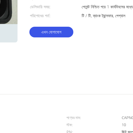
ডেলিভারি সময়:
পেমেন্ট নিশ্চিত পরে 1 কার্যদিবসের মধ্যে
পরিশোধের শর্ত:
টি / টি, ব্যাংক ট্রান্সফার, পেপ্যাল
এখন যোগাযোগ
পণ্যের নাম:
CAPNOS
স্টক:
10
PN:
জিই কনপ্