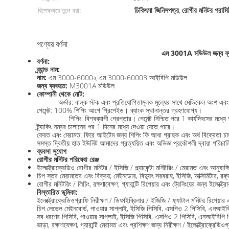
চিকিৎসা জিনিসপত্র
রোগীর মনিটর পরামি
বিশেষভাবে তুলে ধরা:
,
পণ্যের বর্ণনা
এম 3001A মডিউল জন্য 
বর্ণনা:
ব্র্যান্ড নাম:
নাম:
এম 3000-6000২ এম 3000-60003 আইবিপি মডিউল
জন্য ব্যবহৃত:
M3001A মডিউল
কোম্পানী থেকে নোট:
অর্ডার: বাল্ক স্টক এবং প্রতিযোগিতামূলক মূল্যের সাথে মেডিকেল অংশ এবং সর
পেমেন্ট: 100% শিপিং আগে প্রিপেইড। ব্যাংক স্থানান্তর গ্রহণযোগ্য।
শিপিং: বিশ্বব্যাপী গ্রেপ্তার। পেমেন্ট নিশ্চিত পরে 1 কার্যদিবসে
ট্র্যাকিং নম্বর চালানের পর 1 দিনের মধ্যে দেওয়া যেতে পারে।
ফেরত এবং মেরামত: ফিরে আইটেম জন্য শিপিং ফি আধা গ্রাহক এবং অর্ধ বিক্রেতা চার
সমস্ত দ্বিতীয় হাত ইউনিট আমাদের প্রত্যয়িত এবং অভিজ্ঞ প্রকৌশলী দ্বারা পরিচা
ব্যবসা সুযোগ
রোগীর মনিটর পরিষেবা রেঞ্জ
ইলেক্ট্রোক্রেডিও রোগীর মনিটর / ইসিজি / প্ল্যাকেন্টা মনিটরিং / মেরামত এবং আনুষাঙ্গি
চিপ স্তর মেরামতের এবং বিক্রয়; মেইনডোর, বিদ্যুৎ সরবরাহ, ইসিজি, অক্সিমিটার, রক্
রোগীর মনিটরিং / লিচিং, রক্ষণাবেক্ষণ, গ্যারান্টি রিপেয়ার এবং ট্রেনিংয়ের জন্য ইলেক্ট্র
বিস্তারিত ভূমিকা:
ইলেক্ট্রোক্রেডিওগ্রাফি নিরীক্ষণ / ডিফাইব্রিলার / ইজিজি / ফ্যাটাল মনিটর রিপেয়ার
চিপ লেভেল মেইনবোর্ড, পাওয়ার সাপ্লাই, ইসিজি পিসিবি, এসপিও 2 পিসিবি, এনআইবিপি 
সব ধরণের পিসিবি, পাওয়ার সাপ্লাই, ইসিজি পিসিবি, এসপিও 2 পিসিবি, এনআইবিপি পিসি
ভাড়া, রক্ষণাবেক্ষণ, গ্যারান্টি মেরামত এবং প্রশিক্ষণ জন্য নিরীক্ষণ / ইলেক্ট্রোক্রেডিও