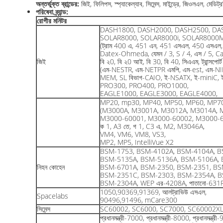
অন্তর্ভুক্ত ব্রান্ডের:
জিই, ফিলিপস, স্প্যাকেল্যাব, সিমেন্স, মাইন্ড্রে, জিওলএল, মেড
পরিষেবা ব্র্যান্ড:
রোগীর মনিটর
DASH1800, DASH2000, DASH2500, DA
SOLAR8000, SOLAR8000i, SOLAR8000
(ট্রাম 400 এ, 451 এন, 451 এসএল, 450 এসএল, 
Datex-Ohmeda, যেমন / 3, S / 4, এস / 5, Ca
জিই
বি ২0, বি ২0 আই, বি 30, বি 40, সিএএম, ট্রান্সপোর্
(এম-NESTR, এম-NETPR এমপি, এম-est, এম-NI
MEM, SL বিভাগ-CAIO, ই-NSATX, ই-miniC, ই
PRO300, PRO400, PRO1000,
EAGLE1000, EAGLE3000, EAGLE4000,
MP20, mp30, MP40, MP50, MP60, MP7
(M3000A, M3001A, M3012A, M3014A, 
M3000-60001, M3000-60002, M3000-6
ক 1, A3 তে, গ 1, C3 এ, M2, M3046A,
VM4, VM6, VM8, VS3,
MP2, MP5, IntelliVue X2
BSM-1753, BSM-4102A, BSM-4104A, B
BSM-5135A, BSM-5136A, BSM-5106A, 
নিহন কোহেন
BSM-6701A, BSM-2350, BSM-2351, BS
BSM-2351C, BSM-2303, BSM-2354A, B
BSM-2304A, WEP এর-4208A, পাতানো-631
1050,90369,91369, আলট্রাভিউ এসএল,
Spacelabs
90496,91496, mCare300
সিমেন্স
SC60002, SC6000, SC7000, SC60002X
প্রধানমন্ত্রী-7000, প্রধানমন্ত্রী-8000, প্রধান