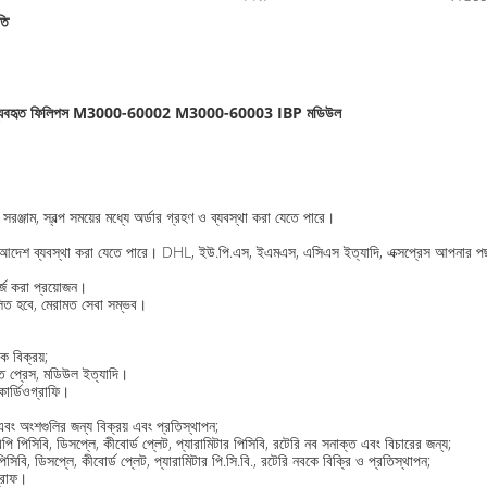
তি
ব্যবহৃত ফিলিপস M3000-60002 M3000-60003 IBP মডিউল
ঞ্জাম, স্বল্প সময়ের মধ্যে অর্ডার গ্রহণ ও ব্যবস্থা করা যেতে পারে।
র মধ্যে আদেশ ব্যবস্থা করা যেতে পারে। DHL, ইউ.পি.এস, ইএমএস, এসিএস ইত্যাদি, এক্সপ্রেস আপনার 
্জ করা প্রয়োজন।
লিত হবে, মেরামত সেবা সম্ভব।
ক বিক্রয়;
ত ​​প্রেস, মডিউল ইত্যাদি।
োকার্ডিওগ্রাফি।
 এবং অংশগুলির জন্য বিক্রয় এবং প্রতিস্থাপন;
পিসিবি, ডিসপ্লে, কীবোর্ড প্লেট, প্যারামিটার পিসিবি, রটেরি নব সনাক্ত এবং বিচারের জন্য;
বি, ডিসপ্লে, কীবোর্ড প্লেট, প্যারামিটার পি.সি.বি., রটেরি নবকে বিক্রি ও প্রতিস্থাপন;
গ্রাফ।