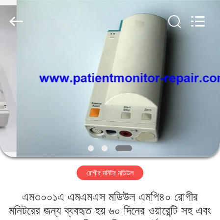
YIGU
Medical
Equipment
Service
Co.,Ltd.
All
Rights
Reserved.
বাড়ি
পণ্য
ভিডিও
আমাদের
সম্বন্ধে
রোগীর মনিটর মডিউল
কারখানা
এম৩০০১এ এমএমএস মডিউল এমপি৪০ রোগীর
পরিদর্শন
মনিটরের জন্য ব্যবহৃত হয় ৬০ দিনের ওয়ারেন্টি সহ এবং