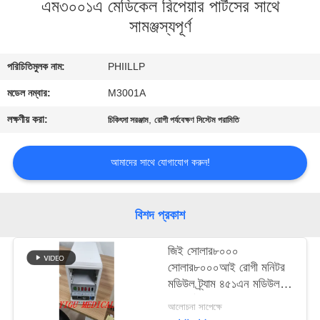
এম৩০০১এ মেডিকেল রিপেয়ার পার্টসের সাথে
সামঞ্জস্যপূর্ণ
গুণমান
নিয়ন্ত্রণ
পরিচিতিমুলক নাম:
PHIILLP
মডেল নম্বার:
M3001A
আমাদের
লক্ষণীয় করা:
,
সাথে
চিকিৎসা সরঞ্জাম
রোগী পর্যবেক্ষণ সিস্টেম পরামিতি
যোগাযোগ
আমাদের সাথে যোগাযোগ করুন!
একটি
বিশদ প্রকাশ
উদ্ধৃতি
অনুরোধ
জিই সোলার৮০০০
করুন
সোলার৮০০০আই রোগী মনিটর
মডিউল ট্র্যাম ৪৫১এন মডিউল
ট্রাম-র্যাক ৪এ মডিউল সংস্করণ
আলোচনা সাপেক্ষে
NEWS
অক্সি স্মার্ট সহ