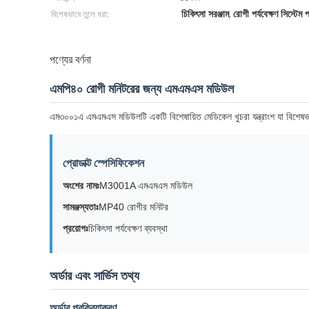
চিকিৎসা সরঞ্জাম
রোগী পর্যবেক্ষণ সিস্টেম 
বিশেষভাবে তুলে ধরা:
,
পণ্যের বর্ণনা
এমপি৪০ রোগী মনিটরের জন্য এমএমএস মডিউল
এম৩০০১এ এমএমএস মডিউলটি একটি বিশেষায়িত মেডিকেল খুচরা যন্ত্রাংশ যা বিশেষভাবে এম
প্রোডাক্ট স্পেসিফিকেশন
অংশের নামঃ
M3001A এমএমএস মডিউল
সামঞ্জস্যতাঃ
MP40 রোগীর মনিটর
প্রয়োগঃ
চিকিৎসা পর্যবেক্ষণ ব্যবস্থা
অর্ডার এবং সার্ভিস তথ্য
অর্ডার প্রক্রিয়াকরণ