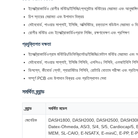
ইলেক্ট্রোকার্ডিও রোগীর মনিটর/ইসিজি/প্লেসেন্টার মনিটরের মেরামত এবং আনুষাঙ্গি
চিপ স্তরের মেরামত এবং উপাদান বিক্রয়
মেইনবোর্ড, পাওয়ার সাপ্লাই, ইসিজি, অক্সিমিটার, রক্তচাপ মডিউল মেরামত ও বিক
রোগীর মনিটর এবং ইলেক্ট্রোকার্ডিওগ্রাফ লিজিং, রক্ষণাবেক্ষণ এবং প্রশিক্ষণ
প্রযুক্তিগত দক্ষতা
ইলেক্ট্রোকার্ডিওগ্রাম মনিটরিং/ডিফিব্রিলেটর/ইজিজি/ফেটাল মনিটর মেরামত এবং 
মেইনবোর্ড, পাওয়ার সাপ্লাই, ইসিজি পিসিবি, এসপিও২ পিসিবি, এনআইবিপি পিসি
ডিসপ্লে, কীবোর্ড প্লেট, প্যারামিটার পিসিবি, রোটারি বোতাম পরীক্ষা এবং প্রতিস
সম্পূর্ণ PCB এবং উপাদান বিক্রয় এবং প্রতিস্থাপন সেবা
সমর্থিত ব্র্যান্ড
ব্র্যান্ড
সমর্থিত মডেল
জেনেরিক
DASH1800, DASH2000, DASH2500, DASH300
Datex-Ohmeda, AS/3, S/4, S/5, Cardiocap/5,
MEM, SL-CAIO, E-NSATX, E-miniC, E-PP, 