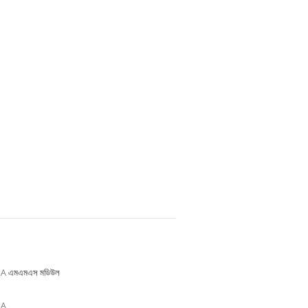
A এমএমএস মডিউল
1A