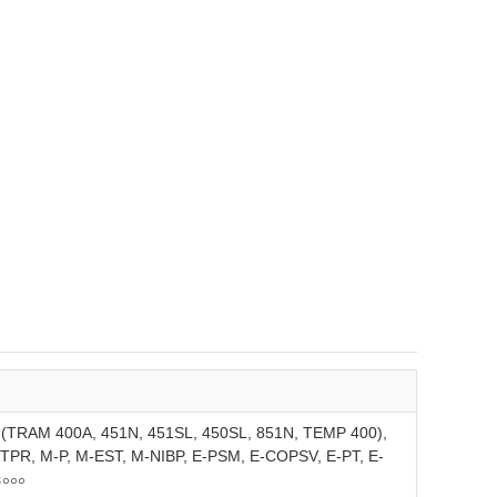
RAM 400A, 451N, 451SL, 450SL, 851N, TEMP 400),
NETPR, M-P, M-EST, M-NIBP, E-PSM, E-COPSV, E-PT, E-
৪০০০