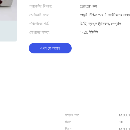
প্যাকেজিং বিবরণ:
carton বক্স
ডেলিভারি সময়:
পেমেন্ট নিশ্চিত পরে 1 কার্যদিবসের মধ্যে
পরিশোধের শর্ত:
টি/টি, ব্যাঙ্ক ট্রান্সফার, পেপ্যাল
যোগানের ক্ষমতা:
1-20 ইউনিট
এখন যোগাযোগ
পণ্যের নাম:
M3001
স্টক:
10
পিএন:
M300