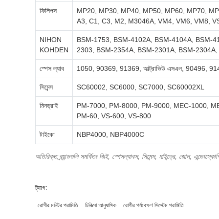
ফিলিপস
MP20, MP30, MP40, MP50, MP60, MP70, MP
A3, C1, C3, M2, M3046A, VM4, VM6, VM8, VS3, 
NIHON
BSM-1753, BSM-4102A, BSM-4104A, BSM-41
KOHDEN
2303, BSM-2354A, BSM-2301A, BSM-2304A,
স্পেস ল্যাব
1050, 90369, 91369, আল্ট্রাভিউ এসএল, 90496, 
সিমেন্স
SC60002, SC6000, SC7000, SC60002XL
মিনড্রাই
PM-7000, PM-8000, PM-9000, MEC-1000, ME
PM-60, VS-600, VS-800
টাইকো
NBP4000, NBP4000C
অতিরিক্ত ব্র্যান্ডগুলি সমর্থিতঃ জিই, স্পেসল্যাবস, সিমেন্স, মাইন্ড্রে, জোল, এন্ড
ট্যাগ:
রোগীর মনিটর পরামিতি
চিকিত্সা আনুষাঙ্গিক
রোগীর পর্যবেক্ষণ সিস্টেম পরামিতি