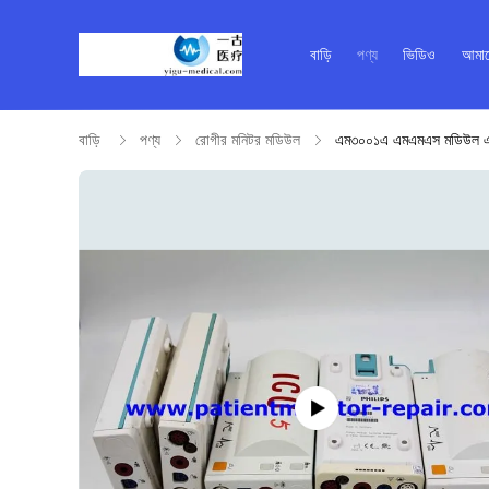
বাড়ি
পণ্য
ভিডিও
আমাদ
বাড়ি
পণ্য
রোগীর মনিটর মডিউল
এম৩০০১এ এমএমএস মডিউল এমপি৪০