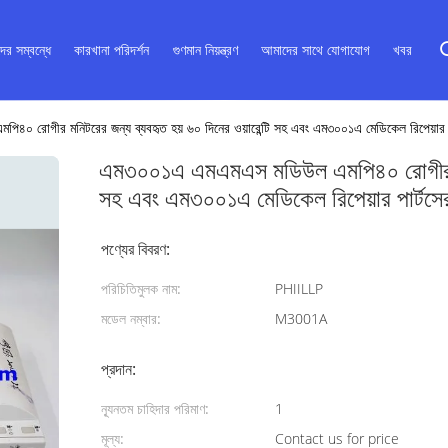
ের সম্বন্ধে
কারখানা পরিদর্শন
গুণমান নিয়ন্ত্রণ
আমাদের সাথে যোগাযোগ
খবর
 রোগীর মনিটরের জন্য ব্যবহৃত হয় ৬০ দিনের ওয়ারেন্টি সহ এবং এম৩০০১এ মেডিকেল রিপেয়ার পার্ট
এম৩০০১এ এমএমএস মডিউল এমপি৪০ রোগীর মনিটর
সহ এবং এম৩০০১এ মেডিকেল রিপেয়ার পার্টসের স
পণ্যের বিবরণ:
পরিচিতিমুলক নাম:
PHIILLP
মডেল নম্বার:
M3001A
প্রদান:
ন্যূনতম চাহিদার পরিমাণ:
1
মূল্য:
Contact us for price