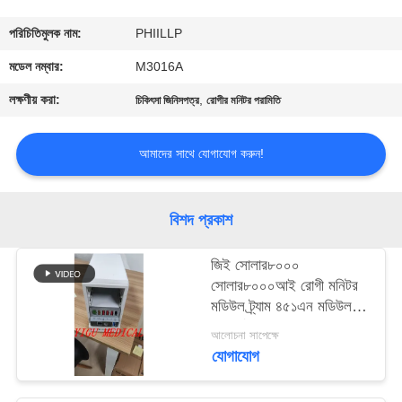
গুণমান
পরিচিতিমুলক নাম:
PHIILLP
নিয়ন্ত্রণ
মডেল নম্বার:
M3016A
লক্ষণীয় করা:
,
চিকিৎসা জিনিসপত্র
রোগীর মনিটর পরামিতি
আমাদের
সাথে
আমাদের সাথে যোগাযোগ করুন!
যোগাযোগ
বিশদ প্রকাশ
একটি
জিই সোলার৮০০০
উদ্ধৃতি
সোলার৮০০০আই রোগী মনিটর
অনুরোধ
মডিউল ট্র্যাম ৪৫১এন মডিউল
ট্রাম-র্যাক ৪এ মডিউল সংস্করণ
করুন
আলোচনা সাপেক্ষে
অক্সি স্মার্ট সহ
যোগাযোগ
NEWS