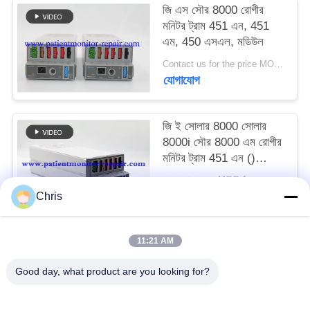
জি এস সৌর 8000 রোগীর
মনিটর ট্রাম 451 এন, 451
সাইট
এম, 450 এসএল, মডিউল
ম্যাপ
Contact us for the price MOQ:1
যোগাযোগ
PRIVACY
POLICY
জি ই সোলার 8000 সোলার
8000i সৌর 8000 এম রোগীর
মনিটর ট্রাম 451 এন ()
পরামিতি মডিউল
আলোচনা সাপেক্ষে MOQ:1pc
যোগাযোগ
Chris
11:21 AM
সব
Good day, what product are you looking for?
রোগীর মনিটর মেরামত
এমএমএস মডিউল মেরামত