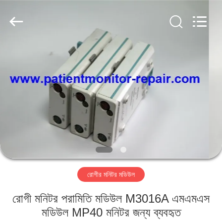
YIGU
Medical
Equipment
Service
Co.,Ltd.
All
Rights
Reserved.
বাড়ি
পণ্য
ভিডিও
আমাদের
সম্বন্ধে
রোগীর মনিটর মডিউল
কারখানা
রোগী মনিটর পরামিতি মডিউল M3016A এমএমএস
পরিদর্শন
মডিউল MP40 মনিটর জন্য ব্যবহৃত