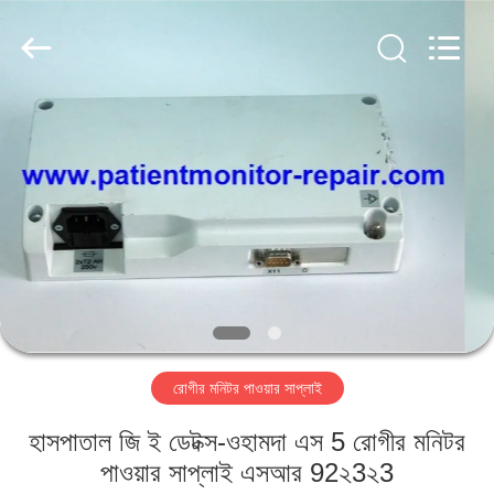
YIGU
Medical
Equipment
Service
Co.,Ltd.
All
Rights
Reserved.
বাড়ি
পণ্য
ভিডিও
আমাদের
সম্বন্ধে
রোগীর মনিটর পাওয়ার সাপ্লাই
কারখানা
হাসপাতাল জি ই ডেটক্স-ওহামদা এস 5 রোগীর মনিটর
পরিদর্শন
পাওয়ার সাপ্লাই এসআর 92২3২3