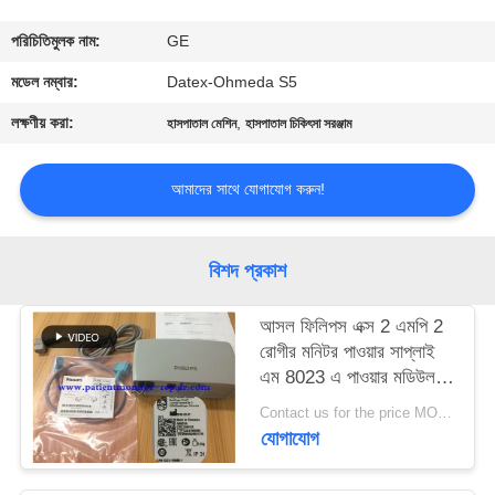
গুণমান
পরিচিতিমুলক নাম:
GE
নিয়ন্ত্রণ
মডেল নম্বার:
Datex-Ohmeda S5
লক্ষণীয় করা:
,
হাসপাতাল মেশিন
হাসপাতাল চিকিৎসা সরঞ্জাম
আমাদের
সাথে
আমাদের সাথে যোগাযোগ করুন!
যোগাযোগ
বিশদ প্রকাশ
একটি
আসল ফিলিপস এক্স 2 এমপি 2
উদ্ধৃতি
রোগীর মনিটর পাওয়ার সাপ্লাই
অনুরোধ
এম 8023 এ পাওয়ার মডিউল
তারগুলি সহ
করুন
Contact us for the price MOQ:1
যোগাযোগ
NEWS