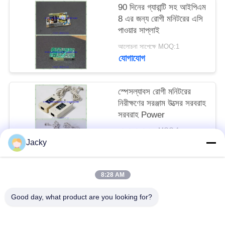
90 দিনের গ্যারান্টি সহ আইপিএম
8 এর জন্য রোগী মনিটরের এসি
সাইট
পাওয়ার সাপ্লাই
ম্যাপ
আলোচনা সাপেক্ষে MOQ:1
যোগাযোগ
PRIVACY
POLICY
স্পেসল্যাবস রোগী মনিটরের
নিরীক্ষণের সরঞ্জাম উত্সের সরবরাহ
সরবরাহ Power
আলোচনা সাপেক্ষে MOQ:1
যোগাযোগ
Jacky
8:28 AM
সব
Good day, what product are you looking for?
রোগীর মনিটর মেরামত
এমএমএস মডিউল মেরামত