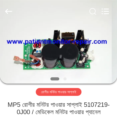
YIGU
Medical
Equipment
Service
Co.,Ltd.
All
Rights
Reserved.
বাড়ি
পণ্য
ভিডিও
আমাদের
সম্বন্ধে
রোগীর মনিটর পাওয়ার সাপ্লাই
কারখানা
MP5 রোগীর মনিটর পাওয়ার সাপ্লাই 5107219-
পরিদর্শন
0J00 / মেডিকেল মনিটর পাওয়ার প্যানেল