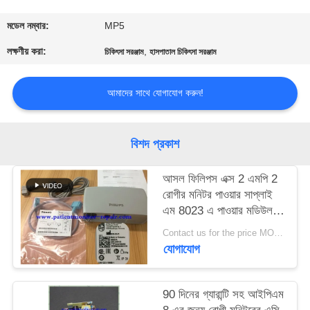
গুণমান
মডেল নম্বার:
MP5
নিয়ন্ত্রণ
লক্ষণীয় করা:
,
চিকিৎসা সরঞ্জাম
হাসপাতাল চিকিৎসা সরঞ্জাম
আমাদের সাথে যোগাযোগ করুন!
আমাদের
সাথে
যোগাযোগ
বিশদ প্রকাশ
আসল ফিলিপস এক্স 2 এমপি 2
একটি
রোগীর মনিটর পাওয়ার সাপ্লাই
উদ্ধৃতি
এম 8023 এ পাওয়ার মডিউল
তারগুলি সহ
অনুরোধ
Contact us for the price MOQ:1
যোগাযোগ
করুন
90 দিনের গ্যারান্টি সহ আইপিএম
NEWS