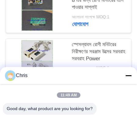
8 এর জন্য রোগী মনিটরের এসি
পাওয়ার সাপ্লাই
সাইট
আলোচনা সাপেক্ষে MOQ:1
যোগাযোগ
ম্যাপ
স্পেসল্যাবস রোগী মনিটরের
PRIVACY
নিরীক্ষণের সরঞ্জাম উত্সের সরবরাহ
POLICY
সরবরাহ Power
আলোচনা সাপেক্ষে MOQ:1
যোগাযোগ
Chris
11:49 AM
সব
Good day, what product are you looking for?
রোগীর মনিটর মেরামত
এমএমএস মডিউল মেরামত