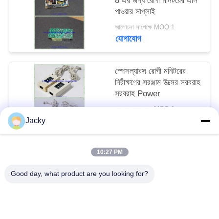
8 এর জন্য রোগী মনিটরের এসি
পাওয়ার সাপ্লাই
সাইট
আলোচনা সাপেক্ষে MOQ:1
যোগাযোগ
ম্যাপ
স্পেসল্যাবস রোগী মনিটরের
PRIVACY
নিরীক্ষণের সরঞ্জাম উত্সের সরবরাহ
POLICY
সরবরাহ Power
আলোচনা সাপেক্ষে MOQ:1
যোগাযোগ
Jacky
10:27 PM
সব
Good day, what product are you looking for?
রোগীর মনিটর মেরামত
এমএমএস মডিউল মেরামত