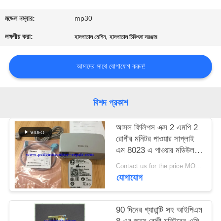
গুণমান
মডেল নম্বার:
mp30
নিয়ন্ত্রণ
লক্ষণীয় করা:
,
হাসপাতাল মেশিন
হাসপাতাল চিকিৎসা সরঞ্জাম
আমাদের সাথে যোগাযোগ করুন!
আমাদের
সাথে
যোগাযোগ
বিশদ প্রকাশ
আসল ফিলিপস এক্স 2 এমপি 2
একটি
রোগীর মনিটর পাওয়ার সাপ্লাই
উদ্ধৃতি
এম 8023 এ পাওয়ার মডিউল
তারগুলি সহ
অনুরোধ
Contact us for the price MOQ:1
যোগাযোগ
করুন
90 দিনের গ্যারান্টি সহ আইপিএম
NEWS