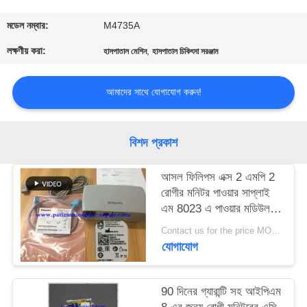
গুণমান
মডেল নম্বার:
M4735A
নিয়ন্ত্রণ
লক্ষণীয় করা:
,
হাসপাতাল মেশিন
হাসপাতাল চিকিৎসা সরঞ্জাম
আমাদের সাথে যোগাযোগ করুন!
আমাদের
সাথে
যোগাযোগ
বিশদ প্রকাশ
আসল ফিলিপস এক্স 2 এমপি 2
একটি
রোগীর মনিটর পাওয়ার সাপ্লাই
উদ্ধৃতি
এম 8023 এ পাওয়ার মডিউল
তারগুলি সহ
অনুরোধ
Contact us for the price MOQ:1
যোগাযোগ
করুন
90 দিনের গ্যারান্টি সহ আইপিএম
NEWS