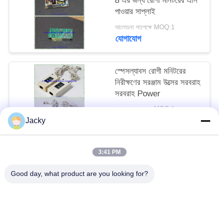
8 এর জন্য রোগী মনিটরের এসি
পাওয়ার সাপ্লাই
সাইট
আলোচনা সাপেক্ষে MOQ:1
যোগাযোগ
ম্যাপ
স্পেসল্যাবস রোগী মনিটরের
PRIVACY
নিরীক্ষণের সরঞ্জাম উত্সের সরবরাহ
POLICY
সরবরাহ Power
আলোচনা সাপেক্ষে MOQ:1
যোগাযোগ
Jacky
3:41 PM
সব
Good day, what product are you looking for?
রোগীর মনিটর মেরামত
এমএমএস মডিউল মেরামত