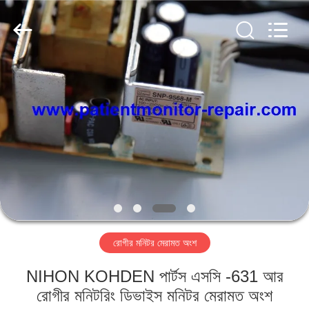
YIGU
Medical
Equipment
Service
Co.,Ltd.
All
Rights
Reserved.
বাড়ি
পণ্য
ভিডিও
আমাদের
সম্বন্ধে
রোগীর মনিটর মেরামত অংশ
কারখানা
NIHON KOHDEN পার্টস এসসি -631 আর
পরিদর্শন
রোগীর মনিটরিং ডিভাইস মনিটর মেরামত অংশ