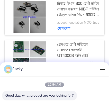
মিনারে ভিএস 800 রোগী মনিটর
মেরামত যন্ত্রাংশ NIBP মডিউল
সাইট
চৌম্বক ভালভ পিএন 630D-
ম্যাপ
30-09115
accept negotiation MOQ:1pcs
যোগাযোগ
PRIVACY
POLICY
গোল্ডওয়ে রোগী মনিটরের
মেরামতের অংশগুলি
UT4000B অক্সি বোর্ড
আলোচনা সাপেক্ষে MOQ:1 / পিসি
যোগাযোগ
Jacky
10:54 AM
সব
Good day, what product are you looking for?
রোগীর মনিটর মেরামত
এমএমএস মডিউল মেরামত