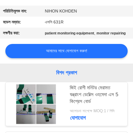
গুণমান
পরিচিতিমুলক নাম:
NIHON KOHDEN
নিয়ন্ত্রণ
মডেল নম্বার:
এসসি 631R
লক্ষণীয় করা:
,
patient monitoring equipment
monitor repairing
আমাদের
সাথে
আমাদের সাথে যোগাযোগ করুন!
যোগাযোগ
বিশদ প্রকাশ
একটি
জিই রোগী মনিটর মেরামত
উদ্ধৃতি
যন্ত্রাংশ ডেটেক্স ওহমেদা এস 5
অনুরোধ
কিপ্রেস বোর্ড
করুন
আলোচনা সাপেক্ষে MOQ:1 / পিসি
যোগাযোগ
NEWS