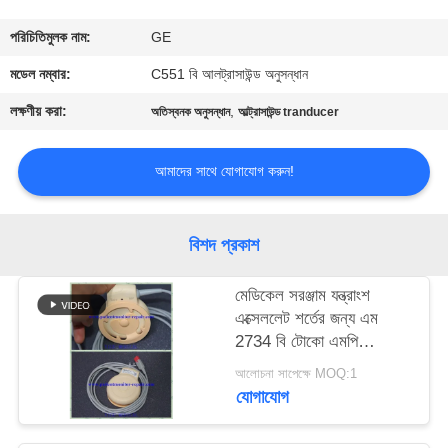
গুণমান
পরিচিতিমুলক নাম:
GE
নিয়ন্ত্রণ
মডেল নম্বার:
C551 বি আলট্রাসাউন্ড অনুসন্ধান
লক্ষণীয় করা:
,
অতিস্বনক অনুসন্ধান
আল্ট্রাসাউন্ড tranducer
আমাদের
সাথে
আমাদের সাথে যোগাযোগ করুন!
যোগাযোগ
বিশদ প্রকাশ
একটি
মেডিকেল সরঞ্জাম যন্ত্রাংশ
উদ্ধৃতি
এক্সেললেট শর্তের জন্য এম
অনুরোধ
2734 বি টোকো এমপি
আল্ট্রাসাউন্ড প্রোব
করুন
আলোচনা সাপেক্ষে MOQ:1
যোগাযোগ
NEWS