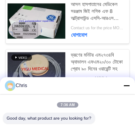
আসল হাসপাতালের মেডিকেল
সরঞ্জাম জিই লগিক এফ 8
সাইট
আল্ট্রাসাউন্ড এসসি-আরএস
ম্যাপ
প্রোব be
Contact us for the price MOQ:1
যোগাযোগ
PRIVACY
POLICY
ভ্রূণের মনিটর এম২৭৩৪বি
অ্যাভালন এফএম২০/৩০ টোকো
প্রোব ৯০ দিনের ওয়ারেন্টি সহ
আলোচনা সাপেক্ষে MOQ:1
যোগাযোগ
Chris
7:36 AM
সব
Good day, what product are you looking for?
রোগীর মনিটর মেরামত
এমএমএস মডিউল মেরামত