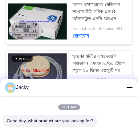
আসল হাসপাতালের মেডিকেল
সরঞ্জাম জিই লগিক এফ 8
সাইট
আল্ট্রাসাউন্ড এসসি-আরএস
ম্যাপ
প্রোব be
Contact us for the price MOQ:1
যোগাযোগ
PRIVACY
POLICY
ভ্রূণের মনিটর এম২৭৩৪বি
অ্যাভালন এফএম২০/৩০ টোকো
প্রোব ৯০ দিনের ওয়ারেন্টি সহ
আলোচনা সাপেক্ষে MOQ:1
যোগাযোগ
Jacky
7:31 AM
সব
Good day, what product are you looking for?
রোগীর মনিটর মেরামত
এমএমএস মডিউল মেরামত