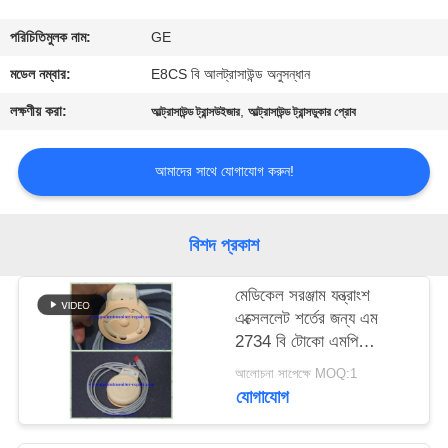
গুণমান
পরিচিতিমুলক নাম:
GE
নিয়ন্ত্রণ
মডেল নম্বার:
E8CS বি আলট্রাসাউন্ড অনুসন্ধান
লক্ষণীয় করা:
,
আল্ট্রাসাউন্ড ট্রান্সউইজার
আল্ট্রাসাউন্ড ট্রান্সডুকার প্রোব
আমাদের
সাথে
আমাদের সাথে যোগাযোগ করুন!
যোগাযোগ
বিশদ প্রকাশ
একটি
মেডিকেল সরঞ্জাম যন্ত্রাংশ
উদ্ধৃতি
এক্সেললেট শর্তের জন্য এম
অনুরোধ
2734 বি টোকো এমপি
আল্ট্রাসাউন্ড প্রোব
করুন
আলোচনা সাপেক্ষে MOQ:1
যোগাযোগ
NEWS