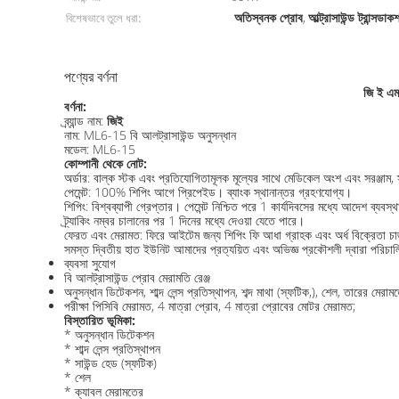
অতিস্বনক প্রোব
আল্ট্রাসাউন্ড ট্রান্সডা
বিশেষভাবে তুলে ধরা:
,
পণ্যের বর্ণনা
জি ই এম
বর্ণনা:
ব্র্যান্ড নাম:
জিই
নাম: ML6-15 বি আলট্রাসাউন্ড অনুসন্ধান
মডেল: ML6-15
কোম্পানী থেকে নোট:
অর্ডার: বাল্ক স্টক এবং প্রতিযোগিতামূলক মূল্যের সাথে মেডিকেল অংশ এবং সরঞ্জাম, স্
পেমেন্ট: 100% শিপিং আগে প্রিপেইড। ব্যাংক স্থানান্তর গ্রহণযোগ্য।
শিপিং: বিশ্বব্যাপী গ্রেপ্তার। পেমেন্ট নিশ্চিত পরে 1 কার্যদিবসের মধ্যে আদেশ 
ট্র্যাকিং নম্বর চালানের পর 1 দিনের মধ্যে দেওয়া যেতে পারে।
ফেরত এবং মেরামত: ফিরে আইটেম জন্য শিপিং ফি আধা গ্রাহক এবং অর্ধ বিক্রেতা চার
সমস্ত দ্বিতীয় হাত ইউনিট আমাদের প্রত্যয়িত এবং অভিজ্ঞ প্রকৌশলী দ্বারা পরিচা
ব্যবসা সুযোগ
বি আলট্রাসাউন্ড প্রোব মেরামতি রেঞ্জ
অনুসন্ধান ডিটেকশন, শাব্দ লেন্স প্রতিস্থাপন, শব্দ মাথা (স্ফটিক,), শেল, তারের মেরামত
পরীক্ষা পিসিবি মেরামত, 4 মাত্রা প্রোব, 4 মাত্রা প্রোবের মোটর মেরামত;
বিস্তারিত ভূমিকা:
* অনুসন্ধান ডিটেকশন
* শাব্দ লেন্স প্রতিস্থাপন
* সাউন্ড হেড (স্ফটিক)
* শেল
* ক্যাবল মেরামতের