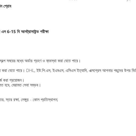
কশন প্রোব
 এল 6-15 বি আলট্রাসাউন্ড পরীক্ষা
বল্প সময়ের মধ্যে অর্ডার গ্রহণ ও ব্যবস্থা করা যেতে পারে।
ব্যবস্থা করা যেতে পারে। DHL, ইউ.পি.এস, ইএমএস, এসিএস ইত্যাদি, এক্সপ্রেস আপনার পছন্দের উপর ভ
্জ করা প্রয়োজন।
লিত হবে, মেরামত সেবা সম্ভব।
ের, স্তর রক্ষা, লেঙ্গুড় - কোল প্রতিস্থাপন;