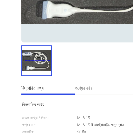
বিস্তারিত তথ্য
পণ্যের বর্ণনা
বিস্তারিত তথ্য
মডেল সংখ্যা / পিএন:
ML6-15
পণ্যের নাম:
ML6-15 বি আলট্রাসাউন্ড অনুসন্ধান
ওয়ারান্টীর:
90 দিন