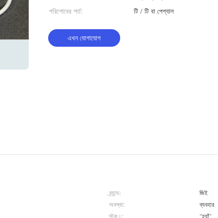
পরিশোধের শর্ত:
টি / টি বা পেপ্যাল
এখন যোগাযোগ
ব্র্যান্ড:
জিই
অবস্থা:
ব্যবহার
স্টক।:
"হ্যাঁ"