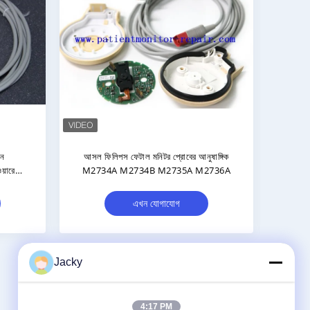
োব TOCO MP
পেশাগত ভ্রূণের মনিটর টোকো ট্রান্সডুসার সমৃদ্ধ
M30 ভ্রূণের
স্টক সঙ্গে দুটি স্টোর রিপার্টের
এখন যোগাযোগ
Jacky
আমাদের সাথে যোগাযোগ করুন
4:17 PM