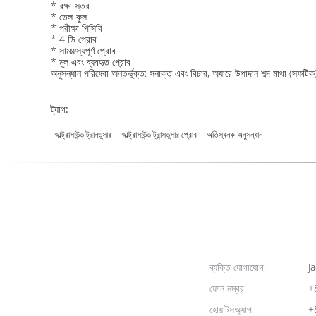
* রক্ষা স্তর
* তেল-কুল
* পরীক্ষা পিসিবি
* 4 ডি প্রোব
* সামঞ্জস্যপূর্ণ প্রোব
* মূল এবং ব্যবহৃত প্রোব
অনুসন্ধান পরিষেবা অন্তর্ভুক্ত: সনাক্ত এবং বিচার, অ্যারে উপাদান শব্দ মাথা (স্ফটি
ট্যাগ:
আল্ট্রাসাউন্ড ট্রানডুসার
আল্ট্রাসাউন্ড ট্রান্সডুসার প্রোব
অতিস্বনক অনুসন্ধান
ব্যক্তি যোগাযোগ:
Ja
ফোন নম্বর:
+
হোয়াটসঅ্যাপ:
+