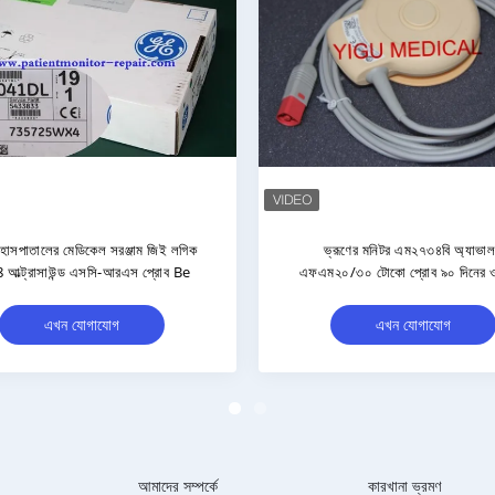
হার্টস্টার্ট MRX ভ্রূণ মনিটর M2734B
M2734B আল্ট্রাসাউন্ড প্র
আল্ট্রাসাউন্ড প্রোব TOCO অরিজিনাল
জরায়ু সংকোচন প্রোব FM20 F
মনিটর
এখন যোগাযোগ
এখন যোগাযোগ
আমাদের সম্পর্কে
কারখানা ভ্রমণ