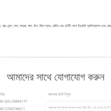
ক), শাব্দ লেন্স, শেল, তারের, মাপ, চিপ, মিলে স্তর, মোটর এবং বর্তনী গোল ইত্যাদি প্রতিস্থাপন এবং ম
আমাদের সাথে যোগাযোগ করুন
cky
আপনার বার্তা লিখুন
86 020-29894177
8613760746611