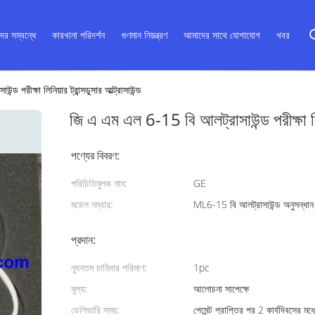
ের সম্বন্ধে
কারখানা পরিদর্শন
গুণমান নিয়ন্ত্রণ
আমাদের সাথে যোগাযোগ
খবর
 পরীক্ষা লিনিয়ার ট্রান্সডুসার আল্ট্রাসাউন্ড
জি এ এম এল 6-15 বি আলট্রাসাউন্ড পরীক্ষা লিনিয
পণ্যের বিবরণ:
পরিচিতিমুলক নাম:
GE
মডেল নম্বার:
ML6-15 বি আলট্রাসাউন্ড অনুসন্ধান
প্রদান:
ন্যূনতম চাহিদার পরিমাণ:
1pc
মূল্য:
আলোচনা সাপেক্ষে
ডেলিভারি সময়:
পেমেন্ট প্রাপ্তির পর 2 কার্যদিবসের মধ