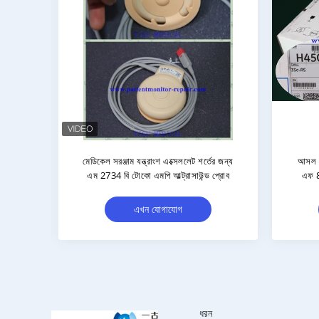
 আনুষাঙ্গিক
ভ্রূণ মনিটর এম২৭৩৬এ অ্যাভালন
A M2736A
এফএম২০/৩০ টোকো আল্ট্রাসাউন্ড প্রোব ৯০
দিনের ওয়ারেন্টি সহ
এখন যোগাযোগ
ধরন