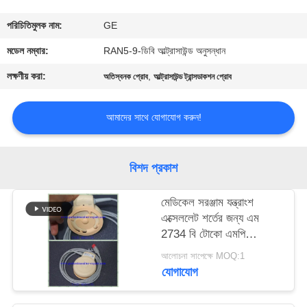
গুণমান
পরিচিতিমুলক নাম:
GE
নিয়ন্ত্রণ
মডেল নম্বার:
RAN5-9-ডিবি আল্ট্রাসাউন্ড অনুসন্ধান
লক্ষণীয় করা:
,
অতিস্বনক প্রোব
আল্ট্রাসাউন্ড ট্রান্সডাকশন প্রোব
আমাদের
সাথে
আমাদের সাথে যোগাযোগ করুন!
যোগাযোগ
বিশদ প্রকাশ
একটি
মেডিকেল সরঞ্জাম যন্ত্রাংশ
উদ্ধৃতি
এক্সেললেট শর্তের জন্য এম
অনুরোধ
2734 বি টোকো এমপি
আল্ট্রাসাউন্ড প্রোব
করুন
আলোচনা সাপেক্ষে MOQ:1
যোগাযোগ
NEWS