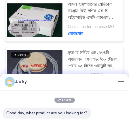
আসল হাসপাতালের মেডিকেল
সরঞ্জাম জিই লগিক এফ 8
সাইট
আল্ট্রাসাউন্ড এসসি-আরএস
ম্যাপ
প্রোব be
Contact us for the price MOQ:1
যোগাযোগ
PRIVACY
POLICY
ভ্রূণের মনিটর এম২৭৩৪বি
অ্যাভালন এফএম২০/৩০ টোকো
প্রোব ৯০ দিনের ওয়ারেন্টি সহ
আলোচনা সাপেক্ষে MOQ:1
যোগাযোগ
Jacky
2:37 AM
সব
Good day, what product are you looking for?
রোগীর মনিটর মেরামত
এমএমএস মডিউল মেরামত