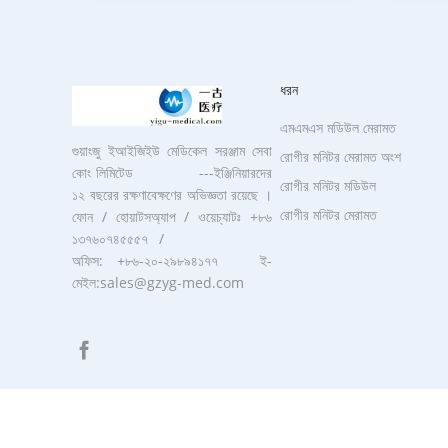
ধরন
এমএমএস মডিউল মেরামত
গুয়াংজু ইআইজিইউ মেডিকেল সরঞ্জাম সেবা
রোগীর মনিটর মেরামত অংশ
কোং লিমিটেড ---ইঞ্জিনিয়ারদের
রোগীর মনিটর মডিউল
১২ বছরের রক্ষণাবেক্ষণের অভিজ্ঞতা রয়েছে ।
রোগীর মনিটর মেরামত
ফোন / হোয়াটসঅ্যাপ / ওয়েচ্যাটঃ +৮৬
১৩৭৬০৭৪৫৫৫৭ /
অফিস: +৮৬-২০-২৯৮৯৪১৭৭ ই-
মেইল:sales@gzyg-med.com