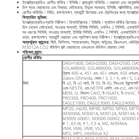
ইলেক্ট্রোক্রেডিও রোগীর মনিটর / ইসিজি / প্ল্যাকেন্টা মনিটরিং / মেরামত এবং আনুষাঙ্গি
চিপ স্তর মেরামতের এবং বিক্রয়; মেইনডোর, বিদ্যুৎ সরবরাহ, ইসিজি, অক্সিমিটার, রক্
রোগীর মনিটরিং / লিচিং, রক্ষণাবেক্ষণ, গ্যারান্টি রিপেয়ার এবং ট্রেনিংয়ের জন্য ইলেক্ট্র
বিস্তারিত ভূমিকা:
ইলেক্ট্রোক্রেডিওগ্রাফি নিরীক্ষণ / ডিফাইব্রিলার / ইজিজি / ফ্যাটাল মনিটর রিপেয়ার
চিপ লেভেল মেইনবোর্ড, পাওয়ার সাপ্লাই, ইসিজি পিসিবি, এসপিও 2 পিসিবি, এনআইবিপি 
সব ধরণের পিসিবি, পাওয়ার সাপ্লাই, ইসিজি পিসিবি, এসপিও 2 পিসিবি, এনআইবিপি পিসি
ভাড়া, রক্ষণাবেক্ষণ, গ্যারান্টি মেরামত এবং প্রশিক্ষণ জন্য নিরীক্ষণ / ইলেক্ট্রোক্রেডিও
অন্তর্ভুক্ত ব্রান্ডের:
জিই, ফিলিপস, স্প্যাকেল্যাব, সিমেন্স, মাইন্ড্রে, জিওলএল, মেড
M3012A CO2 মডিউল ফল্ট মেরামতের এমএমএস মডিউল মেরামত সেবা
পরিষেবা ব্র্যান্ড:
রোগীর মনিটর
DASH1800, DASH2000, DASH2500, DA
SOLAR8000, SOLAR8000i, SOLAR8000
(ট্রাম 400 এ, 451 এন, 451 এসএল, 450 এসএল, 
Datex-Ohmeda, যেমন / 3, S / 4, এস / 5, Ca
জিই
বি ২0, বি ২0 আই, বি 30, বি 40, সিএএম, ট্রান্সপোর্
(এম-NESTR, এম-NETPR এমপি, এম-est, এম-NI
MEM, SL বিভাগ-CAIO, ই-NSATX, ই-miniC, ই
PRO300, PRO400, PRO1000,
EAGLE1000, EAGLE3000, EAGLE4000,
MP20, mp30, MP40, MP50, MP60, MP7
(M3000A, M3001A, M3012A, M3014A, 
M3000-60001, M3000-60002, M3000-6
ক 1, A3 তে, গ 1, C3 এ, M2, M3046A,
VM4, VM6, VM8, VS3,
MP2, MP5, IntelliVue X2
BSM-1753, BSM-4102A, BSM-4104A, B