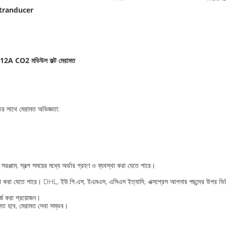
ন্ড tranducer
2A CO2 মডিউল ফল্ট মেরামত
সাথে মেরামত অভিজ্ঞতা:
ঞ্জাম, স্বল্প সময়ের মধ্যে অর্ডার গ্রহণ ও ব্যবস্থা করা যেতে পারে।
ব্যবস্থা করা যেতে পারে। DHL, ইউ.পি.এস, ইএমএস, এসিএস ইত্যাদি, এক্সপ্রেস আপনার পছন্দের উপর ভ
্জ করা প্রয়োজন।
লিত হবে, মেরামত সেবা সম্ভব।