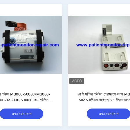
রোগী মনিটরের জন্য M3001A MMS মডিউল
রোগী মনিটর মডিউল
মেইন বোর্ড চিপ লেভেল রিপেয়ার এবং ৯০ দিনের
পাম্প, ব্যবহৃত চমৎকা
ওয়ারেন্টি সহ মেরামত
ওয়ারেন
এখন যোগাযোগ
এখন য