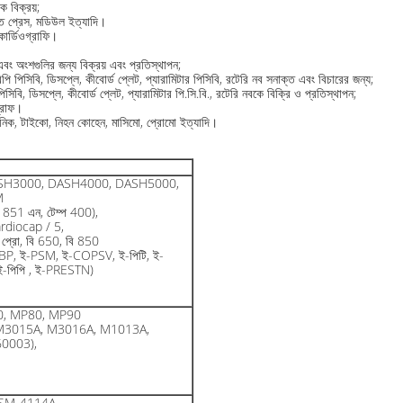
ক বিক্রয়;
ত ​​প্রেস, মডিউল ইত্যাদি।
োকার্ডিওগ্রাফি।
 এবং অংশগুলির জন্য বিক্রয় এবং প্রতিস্থাপন;
পিসিবি, ডিসপ্লে, কীবোর্ড প্লেট, প্যারামিটার পিসিবি, রটেরি নব সনাক্ত এবং বিচারের জন্য;
বি, ডিসপ্লে, কীবোর্ড প্লেট, প্যারামিটার পি.সি.বি., রটেরি নবকে বিক্রি ও প্রতিস্থাপন;
গ্রাফ।
িট্রনিক, টাইকো, নিহন কোহেন, মাসিমো, প্রোমো ইত্যাদি।
SH3000, DASH4000, DASH5000,
M
851 এন, টেম্প 400),
rdiocap / 5,
ট প্রো, বি 650, বি 850
BP, ই-PSM, ই-COPSV, ই-পিটি, ই-
-পিপি , ই-PRESTN)
0, MP80, MP90
M3015A, M3016A, M1013A,
0003),
SM-4114A,