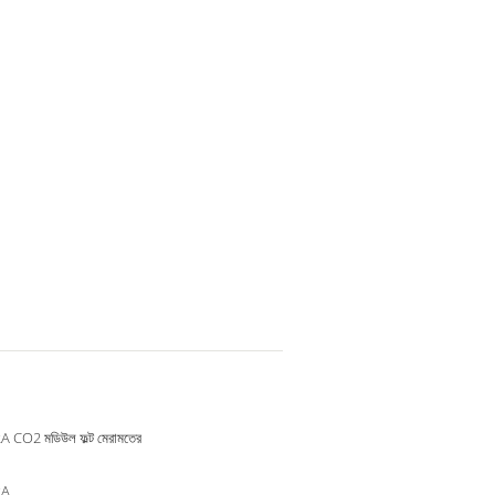
 CO2 মডিউল ফল্ট মেরামতের
2A