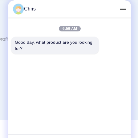
Chris
আমাদের সাথে যোগাযোগ করুন
6:59 AM
Guangzhou YIGU Medical Equipment
য়েরি
Good day, what product are you looking 
Service Co.,Ltd
for?
রুম ২06, জিন হাওঝি ইিং সেন্টার বুলিং, ফেন্জিনস রোড নং 1,
সায়েন্স এভিনিউ, লুও গ্যাং জেলা, গুয়াংঝু গুয়াংডং চীন
86-020-29894177
sales2@gzyg-med.com