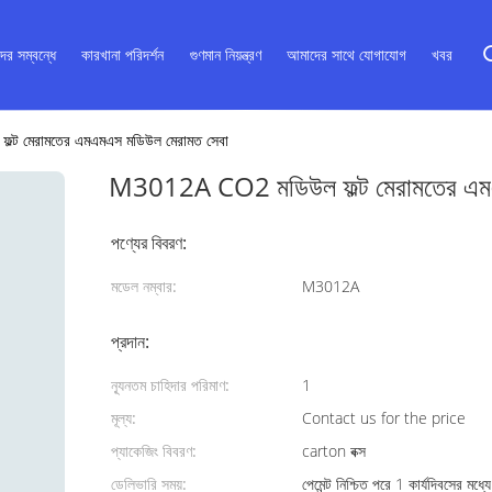
ের সম্বন্ধে
কারখানা পরিদর্শন
গুণমান নিয়ন্ত্রণ
আমাদের সাথে যোগাযোগ
খবর
ট মেরামতের এমএমএস মডিউল মেরামত সেবা
M3012A CO2 মডিউল ফল্ট মেরামতের এমএ
পণ্যের বিবরণ:
মডেল নম্বার:
M3012A
প্রদান:
ন্যূনতম চাহিদার পরিমাণ:
1
মূল্য:
Contact us for the price
প্যাকেজিং বিবরণ:
carton বক্স
ডেলিভারি সময়:
পেমেন্ট নিশ্চিত পরে 1 কার্যদিবসের মধ্যে