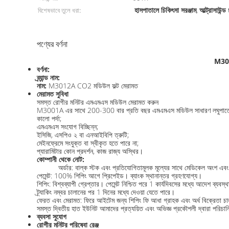
হাসপাতালে চিকিৎসা সরঞ্জাম
আল্ট্রাসাউ
বিশেষভাবে তুলে ধরা:
,
পণ্যের বর্ণনা
M301
বর্ণনা:
ব্র্যান্ড নাম:
নাম:
M3012A CO2 মডিউল ফল্ট মেরামত
মেরামত সুবিধা
সমস্ত রোগীর মনিটর এমএমএস মডিউল মেরামত করুন
M3001A এর সাথে 200-300 বার প্রতি বছর এমএমএস মডিউল সাধারণ লঘুপাতের 
কালো পর্দা;
এমএমএস সংযোগ বিচ্ছিন্ন;
ইসিজি, এসপিও ২ বা এনআইবিপি ত্রুটি;
মেইনফ্রেমে সংযুক্ত বা স্বীকৃত হতে পারে না;
প্যারামিটার কোন প্রদর্শন, কাজ রাজ্য অস্থির।
কোম্পানী থেকে নোট:
অর্ডার: বাল্ক স্টক এবং প্রতিযোগিতামূলক মূল্যের সাথে মেডিকেল অংশ এবং সর
পেমেন্ট: 100% শিপিং আগে প্রিপেইড। ব্যাংক স্থানান্তর গ্রহণযোগ্য।
শিপিং: বিশ্বব্যাপী গ্রেপ্তার। পেমেন্ট নিশ্চিত পরে 1 কার্যদিবসের মধ্যে আদেশ 
ট্র্যাকিং নম্বর চালানের পর 1 দিনের মধ্যে দেওয়া যেতে পারে।
ফেরত এবং মেরামত: ফিরে আইটেম জন্য শিপিং ফি আধা গ্রাহক এবং অর্ধ বিক্রেতা চার
সমস্ত দ্বিতীয় হাত ইউনিট আমাদের প্রত্যয়িত এবং অভিজ্ঞ প্রকৌশলী দ্বারা পরিচা
ব্যবসা সুযোগ
রোগীর মনিটর পরিষেবা রেঞ্জ