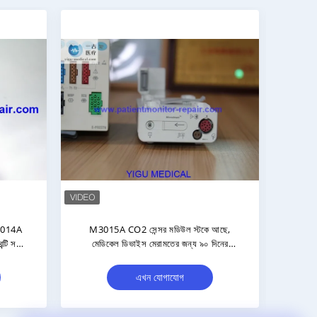
 M3000-60003 NIBP
এমএমএস মডিউল এবং রোগী মনিটর মডিউলের
র অবস্থায় ৯০ দিনের
জন্য 90 দিনের ওয়ারেন্টি এবং চিপ স্তরের মেরামত
্টি সহ
সহ এম 3000-60002 আইবিপি মডিউল
োগাযোগ
এখন যোগাযোগ