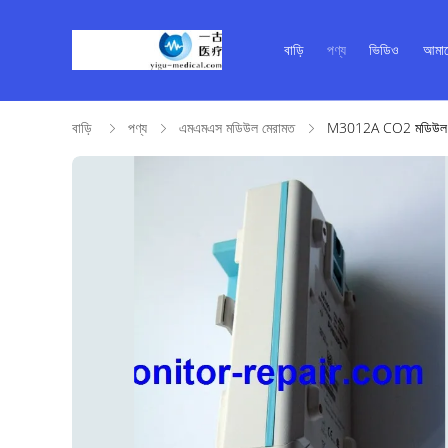
বাড়ি
পণ্য
ভিডিও
আমাদ
বাড়ি
পণ্য
এমএমএস মডিউল মেরামত
M3012A CO2 মডিউল ফল্