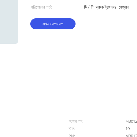
পরিশোধের শর্ত:
টি / টি, ব্যাংক ট্রান্সফার, পেপ্যাল
এখন যোগাযোগ
পণ্যের নাম:
M3012A
স্টক:
10
PN:
M301