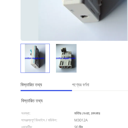
বিস্তারিত তথ্য
পণ্যের বর্ণনা
বিস্তারিত তথ্য
অবস্থা:
মনিটর নেওয়া, চমৎকার
সামঞ্জস্যপূর্ণ ডিভাইস / মডিউল:
M3012A
ওয়ারান্টীর:
90 দিন