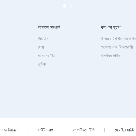
আমাদের সম্পর্কে
কারখানা ভ্রমণ
ইতিহাস
ই এম / ODM থেকে ইনক
সেবা
গবেষণা এবং বিকাশকারী
আমাদের টিম
উৎপাদন লাইন
ভূমিকা
মান নিয়ন্ত্রণ
|
সাইট ম্যাপ
|
গোপনীয়তা নীতি
|
মোবাইল সাইট