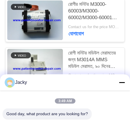
রোগীর মনিটর M3000-
60003/M3000-
সাইট
60002/M3000-60001
ম্যাপ
IBP মডিউল M3001A
Contact us for the price MOQ:1
মডিউল ইসিজি NIBP SPO2
যোগাযোগ
সমস্যা রক্ষণাবেক্ষণ
PRIVACY
POLICY
রোগী মনিটর মডিউল মেরামতের
জন্য M3014A MMS
মডিউল মেরামত, ৯০ দিনের
ওয়ারেন্টি সহ এবং ১০টি স্টক
Contact us for the price MOQ:1
উপলব্ধ
যোগাযোগ
Jacky
3:49 AM
সব
Good day, what product are you looking for?
রোগীর মনিটর মেরামত
এমএমএস মডিউল মেরামত