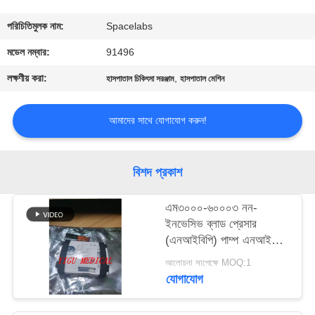
গুণমান
পরিচিতিমুলক নাম:
Spacelabs
নিয়ন্ত্রণ
মডেল নম্বার:
91496
লক্ষণীয় করা:
,
হাসপাতাল চিকিৎসা সরঞ্জাম
হাসপাতাল মেশিন
আমাদের
সাথে
আমাদের সাথে যোগাযোগ করুন!
যোগাযোগ
বিশদ প্রকাশ
একটি
এম৩০০০-৬০০০৩ নন-
উদ্ধৃতি
ইনভেসিভ ব্লাড প্রেসার
অনুরোধ
(এনআইবিপি) পাম্প এনআইবিপি
মডিউল ফর ইন্টেলিভিউ এমপি২/
করুন
আলোচনা সাপেক্ষে MOQ:1
এক্স২/এমপি২০/এমপি৩০/
যোগাযোগ
এমপি৫০/এমপি৭০
NEWS