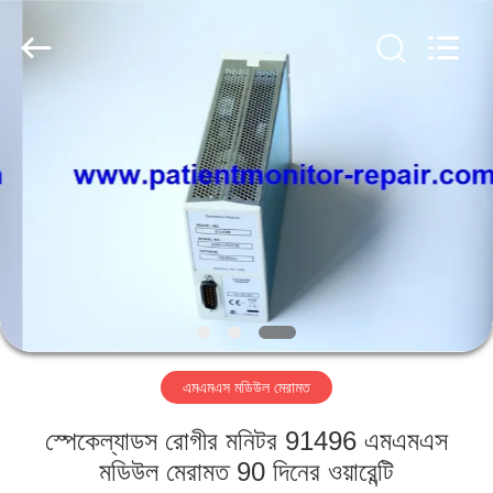
YIGU
Medical
Equipment
Service
Co.,Ltd.
All
Rights
Reserved.
বাড়ি
পণ্য
ভিডিও
আমাদের
সম্বন্ধে
এমএমএস মডিউল মেরামত
কারখানা
স্পেকেল্যাডস রোগীর মনিটর 91496 এমএমএস
পরিদর্শন
মডিউল মেরামত 90 দিনের ওয়ারেন্টি