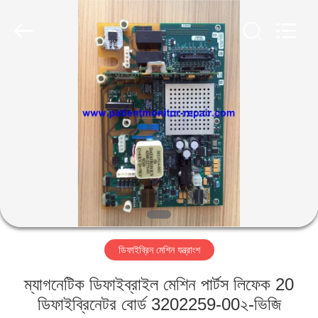
YIGU
Medical
Equipment
Service
Co.,Ltd.
All
Rights
Reserved.
বাড়ি
পণ্য
ভিডিও
আমাদের
সম্বন্ধে
ডিফাইব্রিন মেশিন যন্ত্রাংশ
কারখানা
ম্যাগনেটিক ডিফাইব্রাইল মেশিন পার্টস লিফেক 20
পরিদর্শন
ডিফাইব্রিনেটর বোর্ড 3202259-00২-ভিজি