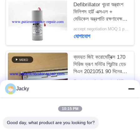
Defibrillator খুচরা যন্ত্রাংশ
ফিলিপস হার্ট্ট এক্সএল +
সাইট
মেডিকেল যন্ত্রপাতি রক্ষণাবেক্ষণের
ম্যাপ
জন্য Defibrillator ক্যাপাসিটি
accept negotiation MOQ:1 pcs
যোগাযোগ
PRIVACY
POLICY
ব্যবহৃত জিই করোমেট্রিক্স 170
সিরিজ ভ্রূণ মনিটর প্রিন্টার হেড
পিএন 2021051 90 দিনের
ওয়ারেন্টি সহ
Contact us for the price MOQ:1
যোগাযোগ
Jacky
10:15 PM
সব
Good day, what product are you looking for?
রোগীর মনিটর মেরামত
এমএমএস মডিউল মেরামত