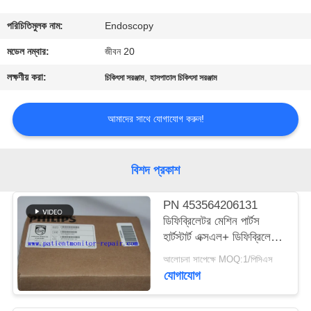
গুণমান
পরিচিতিমুলক নাম:
Endoscopy
নিয়ন্ত্রণ
মডেল নম্বার:
জীবন 20
লক্ষণীয় করা:
,
চিকিৎসা সরঞ্জাম
হাসপাতাল চিকিৎসা সরঞ্জাম
আমাদের
সাথে
আমাদের সাথে যোগাযোগ করুন!
যোগাযোগ
বিশদ প্রকাশ
একটি
PN 453564206131
উদ্ধৃতি
ডিফিব্রিলেটর মেশিন পার্টস
অনুরোধ
হার্টস্টার্ট এক্সএল+ ডিফিব্রিলেটর
প্রিন্টার
করুন
আলোচনা সাপেক্ষে MOQ:1/পিসিএস
যোগাযোগ
NEWS