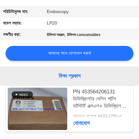
গুণমান
পরিচিতিমুলক নাম:
Endoscopy
নিয়ন্ত্রণ
মডেল নম্বার:
LP20
লক্ষণীয় করা:
,
চিকিৎসা সরঞ্জাম
চিকিৎসা consumables
আমাদের
সাথে
আমাদের সাথে যোগাযোগ করুন!
যোগাযোগ
বিশদ প্রকাশ
একটি
PN 453564206131
উদ্ধৃতি
ডিফিব্রিলেটর মেশিন পার্টস
অনুরোধ
হার্টস্টার্ট এক্সএল+ ডিফিব্রিলেটর
প্রিন্টার
করুন
আলোচনা সাপেক্ষে MOQ:1/পিসিএস
যোগাযোগ
NEWS