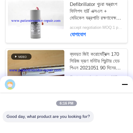
Defibrillator খুচরা যন্ত্রাংশ
ফিলিপস হার্ট্ট এক্সএল +
সাইট
মেডিকেল যন্ত্রপাতি রক্ষণাবেক্ষণের
ম্যাপ
জন্য Defibrillator ক্যাপাসিটি
accept negotiation MOQ:1 pcs
যোগাযোগ
PRIVACY
POLICY
ব্যবহৃত জিই করোমেট্রিক্স 170
সিরিজ ভ্রূণ মনিটর প্রিন্টার হেড
পিএন 2021051 90 দিনের
ওয়ারেন্টি সহ
Contact us for the price MOQ:1
যোগাযোগ
6:16 PM
সব
Good day, what product are you looking for?
রোগীর মনিটর মেরামত
এমএমএস মডিউল মেরামত