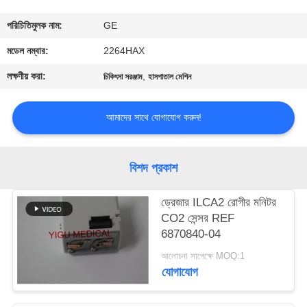
গুণমান
পরিচিতিমুলক নাম:
GE
নিয়ন্ত্রণ
মডেল নম্বার:
2264HAX
লক্ষণীয় করা:
,
চিকিৎসা সরঞ্জাম
হাসপাতাল মেশিন
আমাদের
সাথে
আমাদের সাথে যোগাযোগ করুন!
যোগাযোগ
বিশদ প্রকাশ
একটি
ড্রেজার ILCA2 রোগীর মনিটর
উদ্ধৃতি
CO2 সেন্সর REF
অনুরোধ
6870840-04
করুন
আলোচনা সাপেক্ষে MOQ:1
যোগাযোগ
NEWS