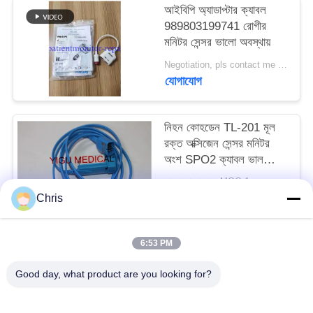
আইবিপি অ্যাডাপ্টার ক্যাবল
989803199741 রোগীর
সাইট
মনিটর সেন্সর ভালো অবস্থায়
ম্যাপ
Negotiation, pls contact me MOQ:1/PCS
যোগাযোগ
PRIVACY
POLICY
নিহন কোহডেন TL-201 মূল
রক্ত অক্সিজেন সেন্সর মনিটর
অংশ SPO2 ক্যাবল ভাল
অবস্থায়
আলোচনা সাপেক্ষে MOQ:1
যোগাযোগ
Chris
6:53 PM
সব
Good day, what product are you looking for?
রোগীর মনিটর মেরামত
এমএমএস মডিউল মেরামত