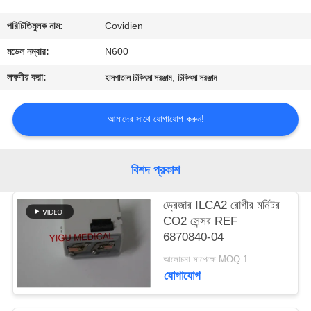
গুণমান
পরিচিতিমুলক নাম:
Covidien
নিয়ন্ত্রণ
মডেল নম্বার:
N600
লক্ষণীয় করা:
,
হাসপাতাল চিকিৎসা সরঞ্জাম
চিকিৎসা সরঞ্জাম
আমাদের
সাথে
আমাদের সাথে যোগাযোগ করুন!
যোগাযোগ
বিশদ প্রকাশ
একটি
ড্রেজার ILCA2 রোগীর মনিটর
উদ্ধৃতি
CO2 সেন্সর REF
অনুরোধ
6870840-04
করুন
আলোচনা সাপেক্ষে MOQ:1
যোগাযোগ
NEWS