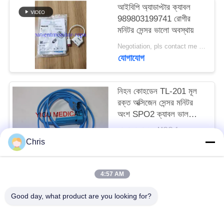
আইবিপি অ্যাডাপ্টার ক্যাবল
989803199741 রোগীর
সাইট
মনিটর সেন্সর ভালো অবস্থায়
ম্যাপ
Negotiation, pls contact me MOQ:1/PCS
যোগাযোগ
PRIVACY
POLICY
নিহন কোহডেন TL-201 মূল
রক্ত অক্সিজেন সেন্সর মনিটর
অংশ SPO2 ক্যাবল ভাল
অবস্থায়
আলোচনা সাপেক্ষে MOQ:1
যোগাযোগ
Chris
4:57 AM
সব
Good day, what product are you looking for?
রোগীর মনিটর মেরামত
এমএমএস মডিউল মেরামত