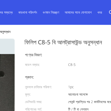
ের সম্বন্ধে
কারখানা পরিদর্শন
গুণমান নিয়ন্ত্রণ
আমাদের সাথে যোগাযোগ
খবর
অনুসন্ধান
ফিলিপ C8-5 বি আলট্রাসাউন্ড অনুসন্ধান
পণ্যের বিবরণ:
মডেল নম্বার:
C8-5
প্রদান:
ন্যূনতম চাহিদার পরিমাণ:
1pc
মূল্য:
আলোচনা সাপেক্ষে
ডেলিভারি সময়:
পেমেন্ট প্রাপ্তির পর 2 কার্যদিবসের মধ
পরিশোধের শর্ত:
টি / টি বা পেপ্যাল