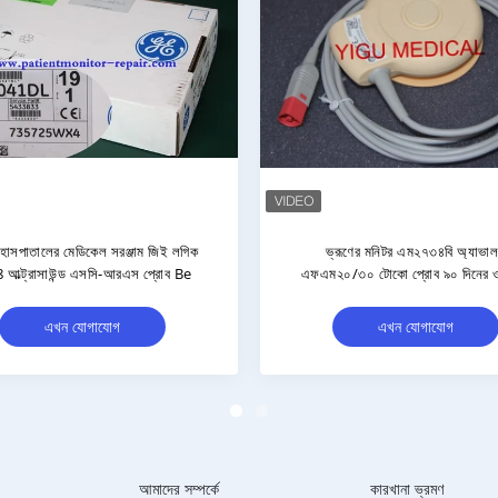
 এম২৭৩৬এ অ্যাভালন
হার্টস্টার্ট MRX ভ্রূণ মনিটর M2734B
ল্ট্রাসাউন্ড প্রোব ৯০
আল্ট্রাসাউন্ড প্রোব TOCO অরিজিনাল
ওয়ারেন্টি সহ
 যোগাযোগ
এখন যোগাযোগ
আমাদের সম্পর্কে
কারখানা ভ্রমণ