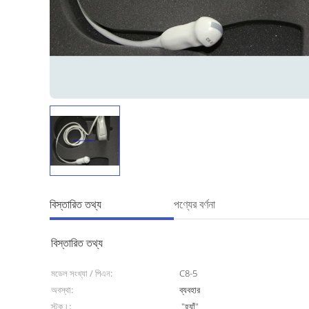
বিস্তারিত তথ্য
পণ্যের বর্ণনা
বিস্তারিত তথ্য
মডেল সংখ্যা / পিএন:
C8-5
অবস্থা:
ব্যবহার
স্টক।:
"হ্যাঁ"