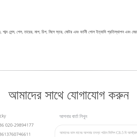
ক), শাব্দ লেন্স, শেল, তারের, মাপ, চিপ, মিলে স্তর, মোটর এবং বর্তনী গোল ইত্যাদি প্রতিস্থাপন এবং ম
আমাদের সাথে যোগাযোগ করুন
cky
আপনার বার্তা লিখুন
86 020-29894177
8613760746611