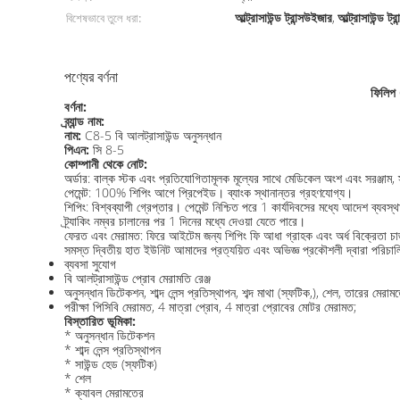
আল্ট্রাসাউন্ড ট্রান্সউইজার
আল্ট্রাসাউন্ড ট্
বিশেষভাবে তুলে ধরা:
,
পণ্যের বর্ণনা
ফিলিপ 
বর্ণনা:
ব্র্যান্ড নাম:
নাম:
C8-5 বি আলট্রাসাউন্ড অনুসন্ধান
পিএন:
সি 8-5
কোম্পানী থেকে নোট:
অর্ডার: বাল্ক স্টক এবং প্রতিযোগিতামূলক মূল্যের সাথে মেডিকেল অংশ এবং সরঞ্জাম, স্
পেমেন্ট: 100% শিপিং আগে প্রিপেইড। ব্যাংক স্থানান্তর গ্রহণযোগ্য।
শিপিং: বিশ্বব্যাপী গ্রেপ্তার। পেমেন্ট নিশ্চিত পরে 1 কার্যদিবসের মধ্যে আদেশ 
ট্র্যাকিং নম্বর চালানের পর 1 দিনের মধ্যে দেওয়া যেতে পারে।
ফেরত এবং মেরামত: ফিরে আইটেম জন্য শিপিং ফি আধা গ্রাহক এবং অর্ধ বিক্রেতা চার
সমস্ত দ্বিতীয় হাত ইউনিট আমাদের প্রত্যয়িত এবং অভিজ্ঞ প্রকৌশলী দ্বারা পরিচা
ব্যবসা সুযোগ
বি আলট্রাসাউন্ড প্রোব মেরামতি রেঞ্জ
অনুসন্ধান ডিটেকশন, শাব্দ লেন্স প্রতিস্থাপন, শব্দ মাথা (স্ফটিক,), শেল, তারের মেরামত
পরীক্ষা পিসিবি মেরামত, 4 মাত্রা প্রোব, 4 মাত্রা প্রোবের মোটর মেরামত;
বিস্তারিত ভূমিকা:
* অনুসন্ধান ডিটেকশন
* শাব্দ লেন্স প্রতিস্থাপন
* সাউন্ড হেড (স্ফটিক)
* শেল
* ক্যাবল মেরামতের