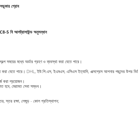
রান্সডুকার প্রোব
C8-5 বি আলট্রাসাউন্ড অনুসন্ধান
বল্প সময়ের মধ্যে অর্ডার গ্রহণ ও ব্যবস্থা করা যেতে পারে।
ব্যবস্থা করা যেতে পারে। DHL, ইউ.পি.এস, ইএমএস, এসিএস ইত্যাদি, এক্সপ্রেস আপনার পছন্দের উপর ভ
্জ করা প্রয়োজন।
লিত হবে, মেরামত সেবা সম্ভব।
ের, স্তর রক্ষা, লেঙ্গুড় - কোল প্রতিস্থাপন;