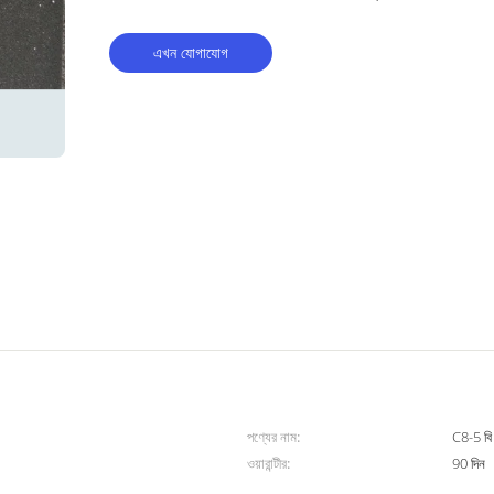
এখন যোগাযোগ
পণ্যের নাম:
C8-5 বি 
ওয়ারান্টীর:
90 দিন