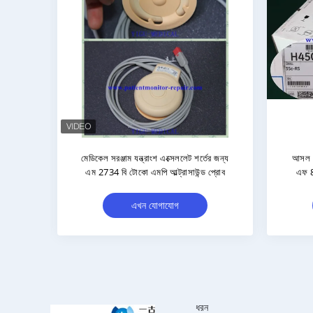
আসল ফিলিপস ফেটাল মনিটর প্রোবের আনুষাঙ্গিক
ভ্রূণ মনিটর
M2734A M2734B M2735A M2736A
এফএম২০/৩০ টোকো আ
দিনের 
এখন যোগাযোগ
এখন
ধরন