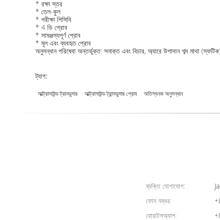
* রক্ষা স্তর
* তেল-কুল
* পরীক্ষা পিসিবি
* 4 ডি প্রোব
* সামঞ্জস্যপূর্ণ প্রোব
* মূল এবং ব্যবহৃত প্রোব
অনুসন্ধান পরিষেবা অন্তর্ভুক্ত: সনাক্ত এবং বিচার, অ্যারে উপাদান শব্দ মাথা (স্ফটি
ট্যাগ:
আল্ট্রাসাউন্ড ট্রানডুসার
আল্ট্রাসাউন্ড ট্রান্সডুসার প্রোব
অতিস্বনক অনুসন্ধান
ব্যক্তি যোগাযোগ:
Ja
ফোন নম্বর:
+
হোয়াটসঅ্যাপ:
+