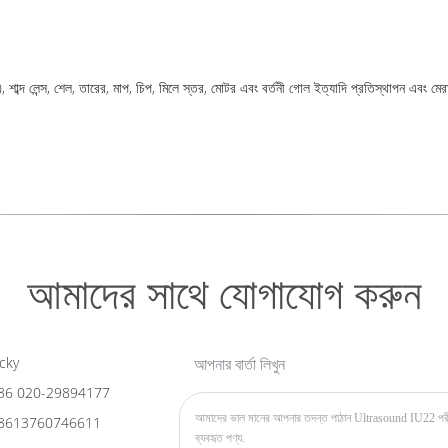
ক), শাব্দ লেন্স, শেল, তারের, মাপ, চিপ, মিলে স্তর, মোটর এবং বর্তনী গোল ইত্যাদি প্রতিস্থাপন এবং ম
আমাদের সাথে যোগাযোগ করুন
cky
আপনার বার্তা লিখুন
86 020-29894177
8613760746611