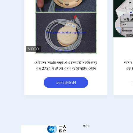
াঙ্গিক
ভ্রূণ মনিটর এম২৭৩৬এ অ্যাভালন
হা
2736A
এফএম২০/৩০ টোকো আল্ট্রাসাউন্ড প্রোব ৯০
আ
দিনের ওয়ারেন্টি সহ
এখন যোগাযোগ
ধরন