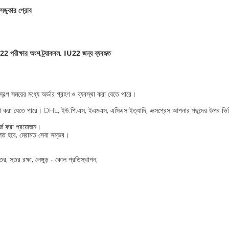
রান্সডুকার প্রোব
রীক্ষার অংশ ট্র্যাকবল, IU22 জন্য ব্যবহৃত
বল্প সময়ের মধ্যে অর্ডার গ্রহণ ও ব্যবস্থা করা যেতে পারে।
ব্যবস্থা করা যেতে পারে। DHL, ইউ.পি.এস, ইএমএস, এসিএস ইত্যাদি, এক্সপ্রেস আপনার পছন্দের উপর ভ
্জ করা প্রয়োজন।
লিত হবে, মেরামত সেবা সম্ভব।
ের, স্তর রক্ষা, লেঙ্গুড় - কোল প্রতিস্থাপন;