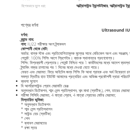
আল্ট্রাসাউন্ড ট্রান্সউইজার
আল্ট্রাসাউন্ড ট্
বিশেষভাবে তুলে ধরা:
,
পণ্যের বর্ণনা
Ultrasound IU22 প
বর্ণনা:
ব্র্যান্ড নাম:
নাম:
IU22 পরীক্ষার অংশ ট্র্যাকবল
কোম্পানী থেকে নোট:
অর্ডার: বাল্ক স্টক এবং প্রতিযোগিতামূলক মূল্যের সাথে মেডিকেল অংশ এবং সরঞ্জাম, স্
পেমেন্ট: 100% শিপিং আগে প্রিপেইড। ব্যাংক স্থানান্তর গ্রহণযোগ্য।
শিপিং: বিশ্বব্যাপী গ্রেপ্তার। পেমেন্ট নিশ্চিত পরে 1 কার্যদিবসের মধ্যে আদেশ 
ট্র্যাকিং নম্বর চালানের পর 1 দিনের মধ্যে দেওয়া যেতে পারে।
ফেরত এবং মেরামত: ফিরে আইটেম জন্য শিপিং ফি আধা গ্রাহক এবং অর্ধ বিক্রেতা চার
সমস্ত দ্বিতীয় হাত ইউনিট আমাদের প্রত্যয়িত এবং অভিজ্ঞ প্রকৌশলী দ্বারা পরিচা
ব্যবসা সুযোগ
বি আলট্রাসাউন্ড প্রোব মেরামতি রেঞ্জ
অনুসন্ধান ডিটেকশন, শাব্দ লেন্স প্রতিস্থাপন, শব্দ মাথা (স্ফটিক,), শেল, তারের মেরামত
পরীক্ষা পিসিবি মেরামত, 4 মাত্রা প্রোব, 4 মাত্রা প্রোবের মোটর মেরামত;
বিস্তারিত ভূমিকা:
* অনুসন্ধান ডিটেকশন
* শাব্দ লেন্স প্রতিস্থাপন
* সাউন্ড হেড (স্ফটিক)
* শেল
* ক্যাবল মেরামতের
* রক্ষা স্তর