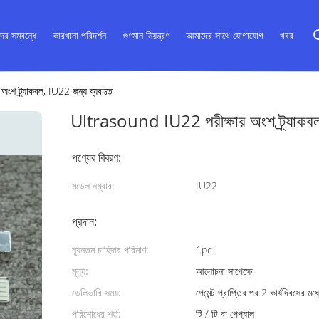
ের সম্বন্ধে
কারখানা পরিদর্শন
গুণমান নিয়ন্ত্রণ
আমাদের সাথে যোগাযোগ
খবর
শ ট্র্যাকবল, IU22 জন্য ব্যবহৃত
Ultrasound IU22 পরীক্ষার অংশ ট্র্যাকবল
পণ্যের বিবরণ:
মডেল নম্বার:
IU22
প্রদান:
ন্যূনতম চাহিদার পরিমাণ:
1pc
মূল্য:
আলোচনা সাপেক্ষে
ডেলিভারি সময়:
পেমেন্ট প্রাপ্তির পর 2 কার্যদিবসের মধ
পরিশোধের শর্ত:
টি / টি বা পেপ্যাল