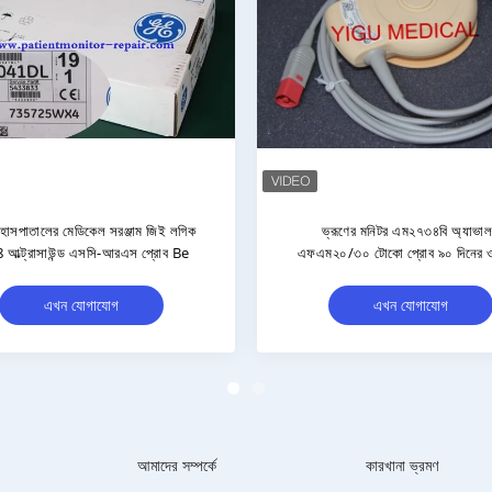
র্টস্টার্ট MRX ভ্রূণ মনিটর M2734B
M2734B আল্ট্রাসাউন্ড প্রোব TO
ল্ট্রাসাউন্ড প্রোব TOCO অরিজিনাল
জরায়ু সংকোচন প্রোব FM20 FM30 ভ
মনিটর
এখন যোগাযোগ
এখন যোগাযোগ
আমাদের সম্পর্কে
কারখানা ভ্রমণ