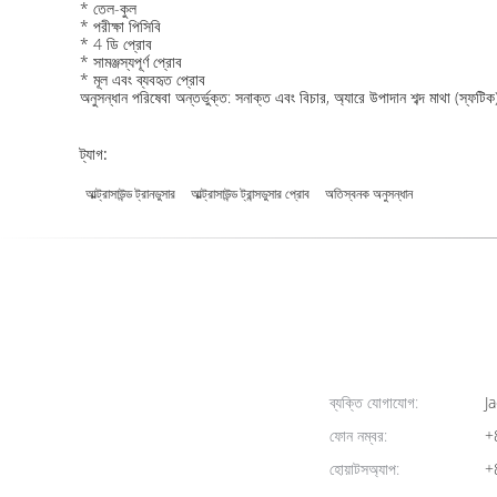
* তেল-কুল
* পরীক্ষা পিসিবি
* 4 ডি প্রোব
* সামঞ্জস্যপূর্ণ প্রোব
* মূল এবং ব্যবহৃত প্রোব
অনুসন্ধান পরিষেবা অন্তর্ভুক্ত: সনাক্ত এবং বিচার, অ্যারে উপাদান শব্দ মাথা (স্ফটি
ট্যাগ:
আল্ট্রাসাউন্ড ট্রানডুসার
আল্ট্রাসাউন্ড ট্রান্সডুসার প্রোব
অতিস্বনক অনুসন্ধান
ব্যক্তি যোগাযোগ:
Ja
ফোন নম্বর:
+
হোয়াটসঅ্যাপ:
+