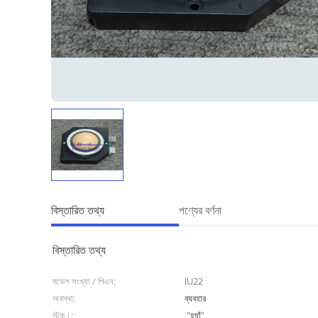
বিস্তারিত তথ্য
পণ্যের বর্ণনা
বিস্তারিত তথ্য
মডেল সংখ্যা / পিএন:
IU22
অবস্থা:
ব্যবহার
স্টক।:
"হ্যাঁ"