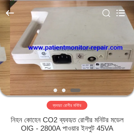
YIGU
Medical
Equipment
Service
Co.,Ltd.
All
Rights
Reserved.
বাড়ি
পণ্য
ভিডিও
আমাদের
সম্বন্ধে
ব্যবহৃত রোগীর মনিটর
কারখানা
নিহন কোহেন CO2 ব্যবহৃত রোগীর মনিটর মডেল
পরিদর্শন
OlG - 2800A পাওয়ার ইনপুট 45VA