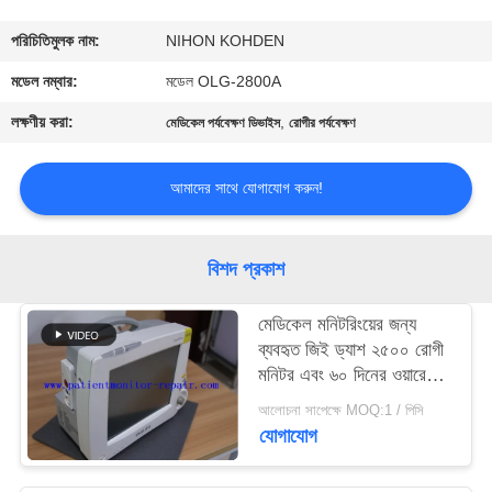
গুণমান
পরিচিতিমুলক নাম:
NIHON KOHDEN
নিয়ন্ত্রণ
মডেল নম্বার:
মডেল OLG-2800A
লক্ষণীয় করা:
,
মেডিকেল পর্যবেক্ষণ ডিভাইস
রোগীর পর্যবেক্ষণ
আমাদের
সাথে
আমাদের সাথে যোগাযোগ করুন!
যোগাযোগ
বিশদ প্রকাশ
একটি
মেডিকেল মনিটরিংয়ের জন্য
উদ্ধৃতি
ব্যবহৃত জিই ড্যাশ ২৫০০ রোগী
অনুরোধ
মনিটর এবং ৬০ দিনের ওয়ারেন্টি
সহ ড্যাশ ২৫০০ মডেল
করুন
আলোচনা সাপেক্ষে MOQ:1 / পিসি
যোগাযোগ
NEWS