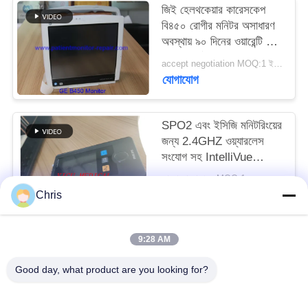
জিই হেলথকেয়ার কারেসকেপ
বি৪৫০ রোগীর মনিটর অসাধারণ
সাইট
অবস্থায় ৯০ দিনের ওয়ারেন্টি সহ
ম্যাপ
এবং সম্পূর্ণরূপে সংস্কার করা
accept negotiation MOQ:1 ইউনিট
হয়েছে
যোগাযোগ
PRIVACY
POLICY
SPO2 এবং ইসিজি মনিটরিংয়ের
জন্য 2.4GHZ ওয়্যারলেস
সংযোগ সহ IntelliVue
MX40 রোগী মনিটর
আলোচনা সাপেক্ষে MOQ:1
যোগাযোগ
Chris
9:28 AM
সব
Good day, what product are you looking for?
রোগীর মনিটর মেরামত
এমএমএস মডিউল মেরামত