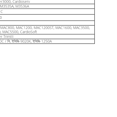
r3000, Cardioserv
 M3535A, M3536A
1C
0
 MAC800, MAC1200, MAC1200ST, MAC1600, MAC3500,
 MAC5500, CardioSoft
r TrimIII
0C / পি, ইসিজি-9020K, ইসিজি-1250A