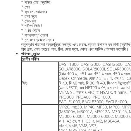
* সাউন্ড হেড (স্ফটিক)
* শেল
* ক্যাবল মেরামতের
* রক্ষা স্তর
* তেল-কুল
* পরীক্ষা পিসিবি
* 4 ডি প্রোব
* সামঞ্জস্যপূর্ণ প্রোব
* মূল এবং ব্যবহৃত প্রোব
অনুসন্ধান পরিষেবা অন্তর্ভুক্ত: সনাক্ত এবং বিচার, অ্যারে উপাদান শব্দ মাথা (স্ফটি
শাব্দ লেন্স, শেল, তারের, মাপ, চিপ, মেলা স্তর, মোটর এবং সার্কিট গোলমাল ইত্যাদি।
পরিষেবা ব্র্যান্ড:
রোগীর মনিটর
DASH1800, DASH2000, DASH2500, DA
SOLAR8000, SOLAR8000i, SOLAR8000
(ট্রাম 400 এ, 451 এন, 451 এসএল, 450 এসএল, 
Datex-Ohmeda, যেমন / 3, S / 4, এস / 5, Ca
জিই
বি ২0, বি ২0 আই, বি 30, বি 40, সিএএম, ট্রান্সপোর্
(এম-NESTR, এম-NETPR এমপি, এম-est, এম-NI
MEM, SL বিভাগ-CAIO, ই-NSATX, ই-miniC, ই
PRO300, PRO400, PRO1000,
EAGLE1000, EAGLE3000, EAGLE4000,
MP20, mp30, MP40, MP50, MP60, MP7
(M3000A, M3001A, M3012A, M3014A, 
M3000-60001, M3000-60002, M3000-6
ক 1, A3 তে, গ 1, C3 এ, M2, M3046A,
VM4, VM6, VM8, VS3,
MP2, MP5, IntelliVue X2