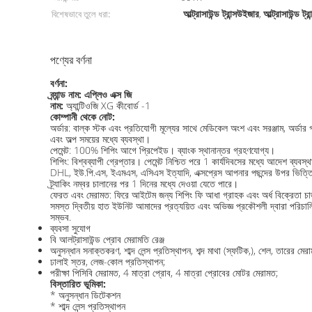
আল্ট্রাসাউন্ড ট্রান্সউইজার
আল্ট্রাসাউন্ড ট্
বিশেষভাবে তুলে ধরা:
,
পণ্যের বর্ণনা
বর্ণনা:
ব্র্যান্ড নাম:
এপ্লিও এক্স জি
নাম:
অ্যান্টিওজি XG কীবোর্ড -1
কোম্পানী থেকে নোট:
অর্ডার: বাল্ক স্টক এবং প্রতিযোগী মূল্যের সাথে মেডিকেল অংশ এবং সরঞ্জাম, অর্ডার
এবং অল্প সময়ের মধ্যে ব্যবস্থা।
পেমেন্ট: 100% শিপিং আগে প্রিপেইড। ব্যাংক স্থানান্তর গ্রহণযোগ্য।
শিপিং: বিশ্বব্যাপী গ্রেপ্তার। পেমেন্ট নিশ্চিত পরে 1 কার্যদিবসের মধ্যে আদেশ ব্যবস
DHL, ইউ.পি.এস, ইএমএস, এসিএস ইত্যাদি, এক্সপ্রেস আপনার পছন্দের উপর ভিত্
ট্র্যাকিং নম্বর চালানের পর 1 দিনের মধ্যে দেওয়া যেতে পারে।
ফেরত এবং মেরামত: ফিরে আইটেম জন্য শিপিং ফি আধা গ্রাহক এবং অর্ধ বিক্রেতা চার
সমস্ত দ্বিতীয় হাত ইউনিট আমাদের প্রত্যয়িত এবং অভিজ্ঞ প্রকৌশলী দ্বারা পরিচা
সম্ভব.
ব্যবসা সুযোগ
বি আলট্রাসাউন্ড প্রোব মেরামতি রেঞ্জ
অনুসন্ধান সনাক্তকরণ, শাব্দ লেন্স প্রতিস্থাপন, শব্দ মাথা (স্ফটিক,), শেল, তারের মের
ঢালাই স্তর, লেজ-কোল প্রতিস্থাপন;
পরীক্ষা পিসিবি মেরামত, 4 মাত্রা প্রোব, 4 মাত্রা প্রোবের মোটর মেরামত;
বিস্তারিত ভূমিকা:
* অনুসন্ধান ডিটেকশন
* শাব্দ লেন্স প্রতিস্থাপন