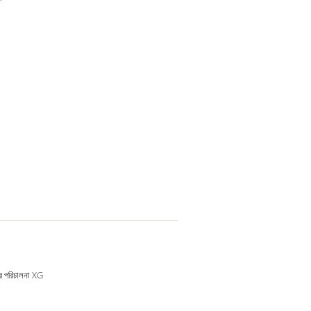
োর পরিচালনা XG