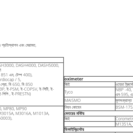
ক) প্রতিস্থাপন এবং মেরামত,
SH3000, DASH4000, DASH5000,
M
851 এন, টেম্প 400),
oximeter
rdiocap / 5,
ট প্রো, বি 650, বি 850
জিই
ওহেডা ট্রুস
BP, ই-PSM, ই-COPSV, ই-পিটি, ই-
NBP -40, 
Tyco
-পিপি , ই-PRESTN)
এন-595, এ
MAISMO
মূলসংক্রান
নিহন কোহেন
BSM-175
0, MP80, MP90
M3015A, M3016A, M1013A,
ভেতরের মনিটর
0003),
জিই
Corometr
M1351A, 
ডিফাইব্রিলেটর