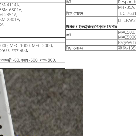
জিই
Responde
SM-4114A,
M4735A,
BSM-6301A,
নিহন কোহেন
TEC-763
M-2351A,
SM-2301A,
LIFEPAK2
RA
ইসিজি / ইলেক্ট্রোক্রেডিগ্রাফ সিস্টেম
MAC500,
জিই
MAC5000,
L
PageWrite
মন্ত্রী-9000, MEC-1000, MEC-2000,
নিহন কোহেন
ইসিজি-135
Express, বনাম-900,
রধানমন্ত্রী -60, বনাম -600, বনাম-800,