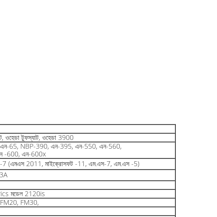
েট, ওহেডা টুফস্যাট, ওহেডা 3900
এন-65, NBP-390, এন-395, এন-550, এন-560,
ন -600, এন-600x
্ত -7 (এমএস 2011, মাইক্রোসফট -11, এম.এস-7, এম.এস -5)
3A
ics মডেল 2120is
FM20, FM30,