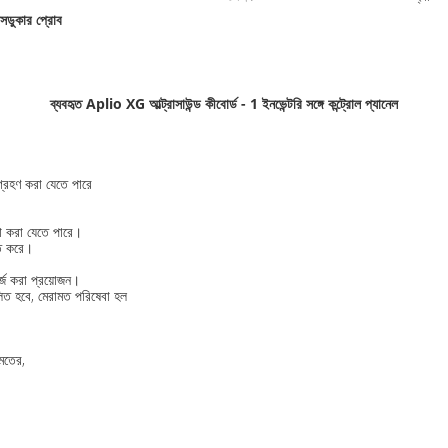
রান্সডুকার প্রোব
ব্যবহৃত Aplio XG আল্ট্রাসাউন্ড কীবোর্ড - 1 ইনভেন্টরি সঙ্গে কন্ট্রোল প্যানেল
 গ্রহণ করা যেতে পারে
্থা করা যেতে পারে।
তি করে।
্জ করা প্রয়োজন।
লিত হবে, মেরামত পরিষেবা হল
ামতের,