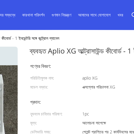
ের সম্বন্ধে
কারখানা পরিদর্শন
গুণমান নিয়ন্ত্রণ
আমাদের সাথে যোগাযোগ
খবর
কীবোর্ড - 1 ইনভেন্টরি সঙ্গে কন্ট্রোল প্যানেল
ব্যবহৃত Aplio XG আল্ট্রাসাউন্ড কীবোর্ড - 1 ইন
পণ্যের বিবরণ:
পরিচিতিমুলক নাম:
aplio XG
মডেল নম্বার:
এক্সপ্লোর পরিচালনা XG
প্রদান:
ন্যূনতম চাহিদার পরিমাণ:
1pc
মূল্য:
আলোচনা সাপেক্ষে
ডেলিভারি সময়:
পেমেন্ট প্রাপ্তির পর 2 কার্যদিবসের মধ