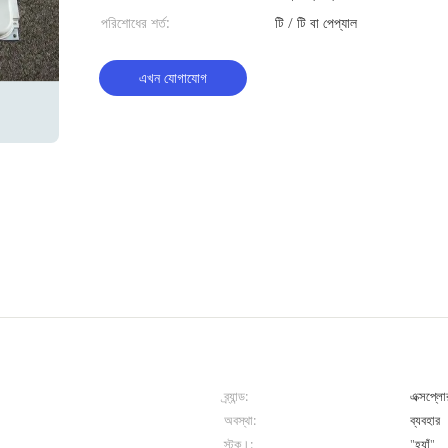
পরিশোধের শর্ত:
টি / টি বা পেপ্যাল
এখন যোগাযোগ
ব্র্যান্ড:
এক্সপ্ল
অবস্থা:
ব্যবহার
স্টক।:
"হ্যাঁ"