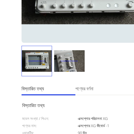
বিস্তারিত তথ্য
পণ্যের বর্ণনা
বিস্তারিত তথ্য
মডেল সংখ্যা / পিএন:
এক্সপ্লোর পরিচালনা XG
পণ্যের নাম:
এক্সপ্লোর XG কীবোর্ড -1
ওয়ারান্টীর:
90 দিন