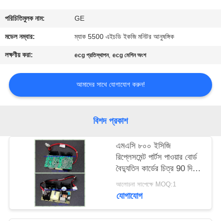
গুণমান
পরিচিতিমুলক নাম:
GE
নিয়ন্ত্রণ
মডেল নম্বার:
ম্যাক 5500 এইচডি ইকজি মনিটর আনুষঙ্গিক
লক্ষণীয় করা:
,
ecg প্রতিস্থাপন
ecg মেশিন অংশ
আমাদের
সাথে
আমাদের সাথে যোগাযোগ করুন!
যোগাযোগ
বিশদ প্রকাশ
একটি
এমএসি ৮০০ ইসিজি
উদ্ধৃতি
রিপ্লেসমেন্ট পার্টস পাওয়ার বোর্ড
অনুরোধ
বৈদ্যুতিন কার্ডের চিত্র 90 দিনের
ওয়ারেন্টি
করুন
আলোচনা সাপেক্ষে MOQ:1
যোগাযোগ
NEWS