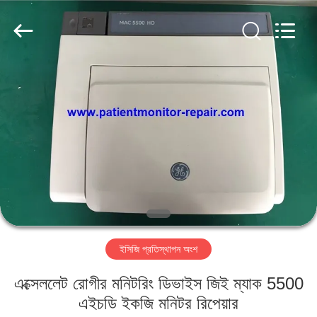
YIGU
Medical
Equipment
Service
Co.,Ltd.
All
Rights
Reserved.
বাড়ি
পণ্য
ভিডিও
আমাদের
সম্বন্ধে
ইসিজি প্রতিস্থাপন অংশ
কারখানা
এক্সেললেট রোগীর মনিটরিং ডিভাইস জিই ম্যাক 5500
পরিদর্শন
এইচডি ইকজি মনিটর রিপেয়ার