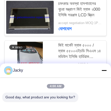
চমৎকার অবস্থা হাসপাতালের
খুচরা যন্ত্রাংশ জিই ম্যাক ২000
সাইট
ইসিজি সরঞ্জাম LCD স্ক্রিন
ম্যাপ
accept negotiation MOQ:1PCS
যোগাযোগ
PRIVACY
POLICY
জিই মার্কেট ম্যাক ৫০০০ /
ম্যাক ৫৫০০এইচডি সিএএম ১৪
মডিউল ইসিজি হার্ডিয়াক
অ্যাকুইজিশন মডিউল পিএন
আলোচনা সাপেক্ষে MOQ:1
৯০০৯৫-০০২
যোগাযোগ
Jacky
4:00 AM
সব
Good day, what product are you looking for?
রোগীর মনিটর মেরামত
এমএমএস মডিউল মেরামত