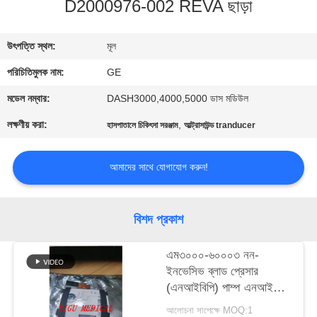
D2000976-002 REVA ছাড়া
গুণমান
উৎপত্তি স্থল:
মূল
নিয়ন্ত্রণ
পরিচিতিমুলক নাম:
GE
আমাদের
মডেল নম্বার:
DASH3000,4000,5000 ডাস মডিউল
সাথে
লক্ষণীয় করা:
,
হাসপাতালে চিকিৎসা সরঞ্জাম
আল্ট্রাসাউন্ড tranducer
যোগাযোগ
আমাদের সাথে যোগাযোগ করুন!
একটি
উদ্ধৃতি
বিশদ প্রকাশ
অনুরোধ
এম৩০০০-৬০০০৩ নন-
করুন
ইনভেসিভ ব্লাড প্রেসার
(এনআইবিপি) পাম্প এনআইবিপি
মডিউল ফর ইন্টেলিভিউ এমপি২/
NEWS
আলোচনা সাপেক্ষে MOQ:1