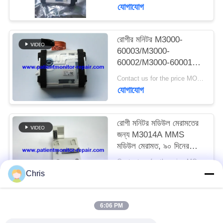
এক্স২/এমপি২০/এমপি৩০/
যোগাযোগ
এমপি৫০/এমপি৭০
সাইট
রোগীর মনিটর M3000-
ম্যাপ
60003/M3000-
60002/M3000-60001
PRIVACY
IBP মডিউল M3001A
Contact us for the price MOQ:1
মডিউল ইসিজি NIBP SPO2
POLICY
যোগাযোগ
সমস্যা রক্ষণাবেক্ষণ
রোগী মনিটর মডিউল মেরামতের
জন্য M3014A MMS
মডিউল মেরামত, ৯০ দিনের
ওয়ারেন্টি সহ এবং ১০টি স্টক
Contact us for the price MOQ:1
উপলব্ধ
যোগাযোগ
Chris
6:06 PM
সব