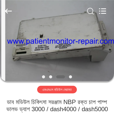
YIGU
Medical
Equipment
Service
Co.,Ltd.
All
Rights
Reserved.
বাড়ি
পণ্য
ভিডিও
আমাদের
সম্বন্ধে
এমএমএস মডিউল মেরামত
কারখানা
ডাব মডিউল চিকিৎসা সরঞ্জাম NBP রক্ত ​​চাপ পাম্প
পরিদর্শন
ভালভ ড্যাশ 3000 / dash4000 / dash5000