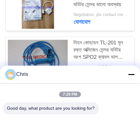
মনিটর সেন্সর ভালো অবস্থায়
সাইট
Negotiation, pls contact me MOQ:1/PCS
যোগাযোগ
ম্যাপ
নিহন কোহডেন TL-201 মূল
PRIVACY
রক্ত অক্সিজেন সেন্সর মনিটর
POLICY
অংশ SPO2 ক্যাবল ভাল
অবস্থায়
আলোচনা সাপেক্ষে MOQ:1
যোগাযোগ
Chris
7:20 PM
সব
Good day, what product are you looking for?
রোগীর মনিটর মেরামত
এমএমএস মডিউল মেরামত
রোগীর মনিটর মেরামত অংশ
রোগীর মনিটর মডিউল