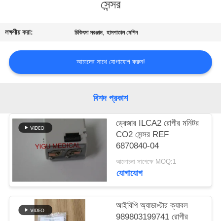
সেন্সর
গুণমান
লক্ষণীয় করা:
,
চিকিৎসা সরঞ্জাম
হাসপাতাল মেশিন
নিয়ন্ত্রণ
আমাদের সাথে যোগাযোগ করুন!
আমাদের
সাথে
বিশদ প্রকাশ
যোগাযোগ
ড্রেজার ILCA2 রোগীর মনিটর
একটি
CO2 সেন্সর REF
6870840-04
উদ্ধৃতি
আলোচনা সাপেক্ষে MOQ:1
অনুরোধ
যোগাযোগ
করুন
আইবিপি অ্যাডাপ্টার ক্যাবল
NEWS
989803199741 রোগীর