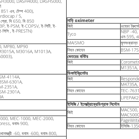
SH3000, DASH4000, DASH5000,
M
851 এন, টেম্প 400),
rdiocap / 5,
নাড়ি oximeter
ট প্রো, বি 650, বি 850
BP, ই-PSM, ই-COPSV, ই-পিটি, ই-
জিই
ওহেডা ট্রুস
-পিপি , ই-PRESTN)
NBP -40, 
Tyco
এন-595, এ
MAISMO
মূলসংক্রান
0, MP80, MP90
নিহন কোহেন
BSM-175
M3015A, M3016A, M1013A,
0003),
ভেতরের মনিটর
জিই
Corometr
M1351A, 
ডিফাইব্রিলেটর
SM-4114A,
জিই
Responde
BSM-6301A,
M4735A,
M-2351A,
নিহন কোহেন
TEC-763
SM-2301A,
RA
LIFEPAK2
ইসিজি / ইলেক্ট্রোক্রেডিগ্রাফ সিস্টেম
MAC500,
জিই
L
MAC5000,
মন্ত্রী-9000, MEC-1000, MEC-2000,
PageWrite
Express, বনাম-900,
নিহন কোহেন
ইসিজি-135
রধানমন্ত্রী -60, বনাম -600, বনাম-800,