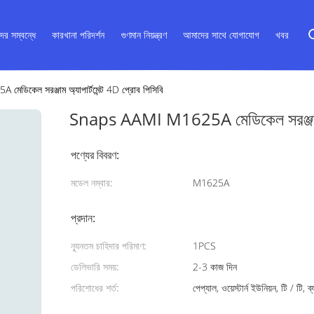
ের সম্বন্ধে
কারখানা পরিদর্শন
গুণমান নিয়ন্ত্রণ
আমাদের সাথে যোগাযোগ
খবর
িকেল সরঞ্জাম অ্যাপার্টমেন্ট 4D প্রোব পিসিবি
Snaps AAMI M1625A মেডিকেল সরঞ্জাম অ্য
পণ্যের বিবরণ:
মডেল নম্বার:
M1625A
প্রদান:
ন্যূনতম চাহিদার পরিমাণ:
1PCS
ডেলিভারি সময়:
2-3 কাজ দিন
পরিশোধের শর্ত:
পেপ্যাল, ওয়েস্টার্ন ইউনিয়ন, টি / টি, ব্