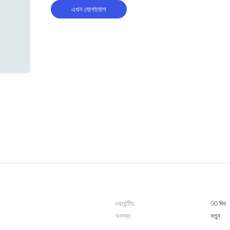
এখন যোগাযোগ
ওয়ারান্টীর:
90 দিন
অবস্থা:
নতুন