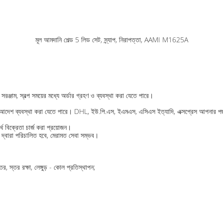
মূল আমদানি শেল্ড 5 লিড সেট, স্ন্যাপ, নিরাপত্তা, AAMI M1625A
ঞ্জাম, স্বল্প সময়ের মধ্যে অর্ডার গ্রহণ ও ব্যবস্থা করা যেতে পারে।
র মধ্যে আদেশ ব্যবস্থা করা যেতে পারে। DHL, ইউ.পি.এস, ইএমএস, এসিএস ইত্যাদি, এক্সপ্রেস আপনার 
 বিক্রেতা চার্জ করা প্রয়োজন।
 দ্বারা পরিচালিত হবে, মেরামত সেবা সম্ভব।
ের, স্তর রক্ষা, লেঙ্গুড় - কোল প্রতিস্থাপন;