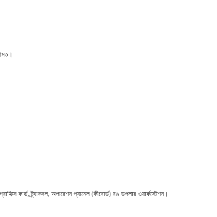
েরামত।
ফিক্স কার্ড, ট্র্যাকবল, অপারেশন প্যানেল (কীবোর্ড) রঙ ডপলার ওয়ার্কস্টেশন।