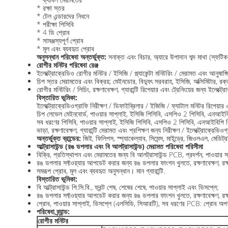
* রক্ষা স্তর
* টেল এন্ডারদের নিধনে
* পরীক্ষা পিসিবি
* 4 ডি প্রোব
* সামঞ্জস্যপূর্ণ প্রোব
* মূল এবং ব্যবহৃত প্রোব
অনুসন্ধান পরিষেবা অন্তর্ভুক্ত:
সনাক্ত এবং বিচার, অ্যারে উপাদান শব্দ মাথা (স্ফটিক
রোগীর মনিটর পরিষেবা রেঞ্জ
ইলেক্ট্রোক্রেডিও রোগীর মনিটর / ইসিজি / প্ল্যাকেন্টা মনিটরিং / মেরামত এবং আনুষাঙ্গি
চিপ স্তর মেরামতের এবং বিক্রয়; মেইনডোর, বিদ্যুৎ সরবরাহ, ইসিজি, অক্সিমিটার, রক্
রোগীর মনিটরিং / লিচিং, রক্ষণাবেক্ষণ, গ্যারান্টি রিপেয়ার এবং ট্রেনিংয়ের জন্য ইলেক্ট্র
বিস্তারিত ভূমিকা:
ইলেক্ট্রোক্রেডিওগ্রাফি নিরীক্ষণ / ডিফাইব্রিলার / ইজিজি / ফ্যাটাল মনিটর রিপেয়ার
চিপ লেভেল মেইনবোর্ড, পাওয়ার সাপ্লাই, ইসিজি পিসিবি, এসপিও 2 পিসিবি, এনআইবিপি 
সব ধরণের পিসিবি, পাওয়ার সাপ্লাই, ইসিজি পিসিবি, এসপিও 2 পিসিবি, এনআইবিপি পিসি
ভাড়া, রক্ষণাবেক্ষণ, গ্যারান্টি মেরামত এবং প্রশিক্ষণ জন্য নিরীক্ষণ / ইলেক্ট্রোক্রেডিও
অন্তর্ভুক্ত ব্রান্ডের:
জিই, ফিলিপস, স্প্যাকেল্যাব, সিমেন্স, মাইন্ড্রে, জিওলএল, মেড
আল্ট্রাসাউন্ড (রঙ ডপলার এবং বি আলট্রাসাউন্ড) মেরামত পরিষেবা পরিসীমা
বিক্রি, প্রতিস্থাপন এবং মেরামতের জন্য বি আলট্রাসাউন্ড PCB, প্রদর্শন, পাওয়ার 
রঙ ডপলার সফ্টওয়্যার আপডেট করার জন্য রঙ ডপলার ফাংশন খুলতে, রক্ষণাবেক্ষণ, রক্ষণ
সমরূপ প্রোব, মূল এবং ব্যবহৃত অনুসন্ধান। মান গ্যারান্টি.
বিস্তারিত ভূমিকা:
বি আল্ট্রাসাউন্ড পি.সি.বি., ফ্রন্ট শেষ, শেষের শেষে, পাওয়ার সাপ্লাই এবং ডিসপ্লে;
রঙ ডপলার সফ্টওয়্যার আপডেট করার জন্য রঙ ডপলার ফাংশন খুলতে, রক্ষণাবেক্ষণ, রক্ষণ
প্রোব, পাওয়ার সাপ্লাই, ডিসপ্লে (এলসিডি, সিআরটি), সব ধরণের PCB: প্রোব অপশন (কন
পরিষেবা ব্র্যান্ড:
রোগীর মনিটর