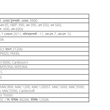
েট, ওহেডা টুফস্যাট, ওহেডা 3900
এন-65, NBP-390, এন-395, এন-550, এন-560,
ন -600, এন-600x
্ত -7 (এমএস 2011, মাইক্রোসফট -11, এম.এস-7, এম.এস -5)
3A
ics মডেল 2120is
FM20, FM30,
r3000, Cardioserv
 M3535A, M3536A
1C
0
 MAC800, MAC1200, MAC1200ST, MAC1600, MAC3500,
 MAC5500, CardioSoft
r TrimIII
0C / পি, ইসিজি-9020K, ইসিজি-1250A