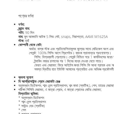
পণ্যের বর্ণনা
বর্ণনা:
ব্র্যান্ড নাম:
পাটা:
90 দিন
নাম:
মূল আমদানি আটক 5 লিড সেট, snaps, নিরাপত্তা, AAMI M1625A
স্টক:
হ্যাঁ
কোম্পানী থেকে নোট:
অর্ডার: বাল্ক স্টক এবং প্রতিযোগিতামূলক মূল্যের সাথে মেডিকেল অংশ এবং সর
পেমেন্ট: 100% শিপিং আগে প্রিপেইড। ব্যাংক স্থানান্তর গ্রহণযোগ্য।
শিপিং: বিশ্বব্যাপী গ্রেপ্তার। পেমেন্ট নিশ্চিত পরে 1 কার্যদিবসে
ট্র্যাকিং নম্বর চালানের পর 1 দিনের মধ্যে দেওয়া যেতে পারে।
ফেরত এবং মেরামত: ফিরে আইটেম জন্য শিপিং ফি আধা গ্রাহক এবং অর্ধ
সমস্ত দ্বিতীয় হাত ইউনিট আমাদের প্রত্যয়িত এবং অভিজ্ঞ প্রকৌশলী
ব্যবসা সুযোগ
বি আলট্রাসাউন্ড প্রোব মেরামতি রেঞ্জ
অনুসন্ধান ডিটেকশন, শাব্দ লেন্স প্রতিস্থাপন, শব্দ মাথা (স্ফটিক,), শেল, তারের মেরামত
পরীক্ষা পিসিবি মেরামত, 4 মাত্রা প্রোব, 4 মাত্রা প্রোবের মোটর মেরামত;
বিস্তারিত ভূমিকা:
* অনুসন্ধান ডিটেকশন
* শাব্দ লেন্স প্রতিস্থাপন
* সাউন্ড হেড (স্ফটিক)
* শেল
* ক্যাবল মেরামতের