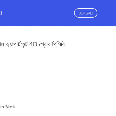
BENGALI
াপার্টমেন্ট 4D প্রোব পিসিবি
যাংক ট্রান্সফার