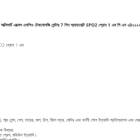
্ক্স অক্সিসার্ট এক্সেল এসপিও টেকনোলজি সেন্টার 7 পিন অ্যাডবোল্ট SPO2 প্রোব 1 এম পি এন ২0
 SPO2 প্রোব 1 এম
), শাব্দ লেন্স, শেল, তারের, মাপ, চিপ, মিলে স্তর, মোটর এবং বর্তনী গোল ইত্যাদি প্রতিস্থাপন এবং ম
ক বিক্রয়;
ত ​​প্রেস, মডিউল ইত্যাদি।
োকার্ডিওগ্রাফি।