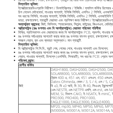
বিস্তারিত ভূমিকা:
ইলেক্ট্রোক্রেডিওগ্রাফি নিরীক্ষণ / ডিফাইব্রিলার / ইজিজি / ফ্যাটাল মনিটর রিপেয়ার
চিপ লেভেল মেইনবোর্ড, পাওয়ার সাপ্লাই, ইসিজি পিসিবি, এসপিও 2 পিসিবি, এনআইবিপি 
সব ধরণের পিসিবি, পাওয়ার সাপ্লাই, ইসিজি পিসিবি, এসপিও 2 পিসিবি, এনআইবিপি পিসি
ভাড়া, রক্ষণাবেক্ষণ, গ্যারান্টি মেরামত এবং প্রশিক্ষণ জন্য নিরীক্ষণ / ইলেক্ট্রোক্রেডিও
অন্তর্ভুক্ত ব্রান্ডের:
জিই, ফিলিপস, স্প্যাকেল্যাব, সিমেন্স, মাইন্ড্রে, জিওলএল, মেড
আল্ট্রাসাউন্ড (রঙ ডপলার এবং বি আলট্রাসাউন্ড) মেরামত পরিষেবা পরিসীমা
বিক্রি, প্রতিস্থাপন এবং মেরামতের জন্য বি আলট্রাসাউন্ড PCB, প্রদর্শন, পাওয়ার 
রঙ ডপলার সফ্টওয়্যার আপডেট করার জন্য রঙ ডপলার ফাংশন খুলতে, রক্ষণাবেক্ষণ, রক্ষণ
সমরূপ প্রোব, মূল এবং ব্যবহৃত অনুসন্ধান। মান গ্যারান্টি.
বিস্তারিত ভূমিকা:
বি আল্ট্রাসাউন্ড পি.সি.বি., ফ্রন্ট শেষ, শেষের শেষে, পাওয়ার সাপ্লাই এবং ডিসপ্লে;
রঙ ডপলার সফ্টওয়্যার আপডেট করার জন্য রঙ ডপলার ফাংশন খুলতে, রক্ষণাবেক্ষণ, রক্ষণ
প্রোব, পাওয়ার সাপ্লাই, ডিসপ্লে (এলসিডি, সিআরটি), সব ধরণের PCB: প্রোব অপশন (কন
পরিষেবা ব্র্যান্ড:
রোগীর মনিটর
DASH1800, DASH2000, DASH2500, DA
SOLAR8000, SOLAR8000i, SOLAR8000
(ট্রাম 400 এ, 451 এন, 451 এসএল, 450 এসএল, 
Datex-Ohmeda, যেমন / 3, S / 4, এস / 5, Ca
জিই
বি ২0, বি ২0 আই, বি 30, বি 40, সিএএম, ট্রান্সপোর্
(এম-NESTR, এম-NETPR এমপি, এম-est, এম-NI
MEM, SL বিভাগ-CAIO, ই-NSATX, ই-miniC, ই
PRO300, PRO400, PRO1000,
EAGLE1000, EAGLE3000, EAGLE4000,
MP20, mp30, MP40, MP50, MP60, MP7
(M3000A, M3001A, M3012A, M3014A, 