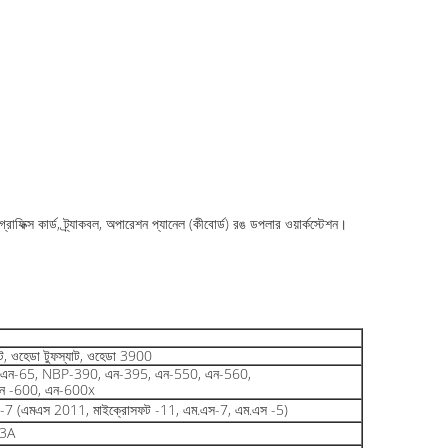
ফিক্স কার্ড, ট্র্যাকবল, অপারেশন প্যানেল (কীবোর্ড) রঙ ডপলার ওয়ার্কস্টেশন।
েট, ওহেডা টুফস্যাট, ওহেডা 3900
এন-65, NBP-390, এন-395, এন-550, এন-560,
ন -600, এন-600x
্ত -7 (এমএস 2011, মাইক্রোসফট -11, এম.এস-7, এম.এস -5)
3A