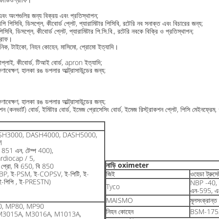
 এবং অংশগুলির জন্য বিক্রয় এবং প্রতিস্থাপন;
পিসিবি, ডিসপ্লে, কীবোর্ড প্লেট, প্যারামিটার পিসিবি, রটেরি নব সনাক্ত এবং বিচারের জন্য;
বি, ডিসপ্লে, কীবোর্ড প্লেট, প্যারামিটার পি.সি.বি., রটেরি নবকে বিক্রি ও প্রতিস্থাপন;
গ্রাফ।
িট্রনিক, টাইকো, নিহন কোহেন, মাসিমো, প্রোমো ইত্যাদি।
সাপ্লাই, কীবোর্ড, টিআই বোর্ড, apron ইত্যাদি;
াবেক্ষণ, হালকা রঙ ডপলার আল্ট্রাসাউন্ডের জন্য;
াবেক্ষণ, হালকা রঙ ডপলার আল্ট্রাসাউন্ডের জন্য;
ভার্ট) বোর্ড, ইমিটার বোর্ড, ইমেজ প্রোসেসিং বোর্ড, ইমেজ রিস্ট্রাকশন প্লেট, পিসি মেইনফ্রেম, গ্রা
SH3000, DASH4000, DASH5000,
M
851 এন, টেম্প 400),
rdiocap / 5,
নাড়ি oximeter
ট প্রো, বি 650, বি 850
BP, ই-PSM, ই-COPSV, ই-পিটি, ই-
জিই
ওহেডা ট্রুস
-পিপি , ই-PRESTN)
NBP -40, 
Tyco
এন-595, এ
MAISMO
মূলসংক্রান
0, MP80, MP90
নিহন কোহেন
BSM-175
M3015A, M3016A, M1013A,