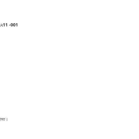
২২২২২11 -001
েরামত।