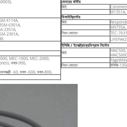
0003),
ভেতরের মনিটর
জিই
Corometr
M1351A, 
ডিফাইব্রিলেটর
SM-4114A,
জিই
Responde
BSM-6301A,
M4735A,
M-2351A,
নিহন কোহেন
TEC-763
SM-2301A,
RA
LIFEPAK2
ইসিজি / ইলেক্ট্রোক্রেডিগ্রাফ সিস্টেম
MAC500,
জিই
L
MAC5000,
মন্ত্রী-9000, MEC-1000, MEC-2000,
PageWrite
Express, বনাম-900,
নিহন কোহেন
ইসিজি-135
রধানমন্ত্রী -60, বনাম -600, বনাম-800,