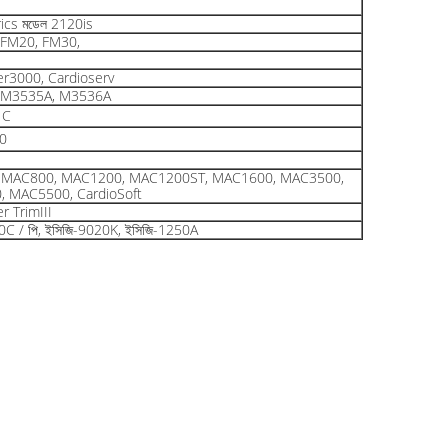
ics মডেল 2120is
FM20, FM30,
r3000, Cardioserv
 M3535A, M3536A
1C
0
 MAC800, MAC1200, MAC1200ST, MAC1600, MAC3500,
 MAC5500, CardioSoft
r TrimIII
0C / পি, ইসিজি-9020K, ইসিজি-1250A