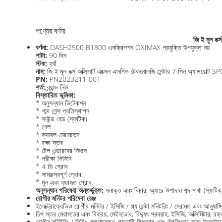
পণ্যের বর্ণনা
জি ই মূল নর
বর্ণনা:
DASH2500 B1800 এনক্রিপশন OXIMAX প্রযুক্তি উপযুক্ত নয়
পাটা:
90 দিন
স্টক:
হ্যাঁ
নাম:
জি ই মূল নর্ক্স অক্সিসার্ট এক্সেল এসপিও টেকনোলজি সেন্টার 7 পিন অ্যাডবোল্ট
PN:
PN2023211-001
শর্ত:
ব্র্যান্ড নিউ
বিস্তারিত ভূমিকা:
* অনুসন্ধান ডিটেকশন
* শাব্দ লেন্স প্রতিস্থাপন
* সাউন্ড হেড (স্ফটিক)
* শেল
* ক্যাবল মেরামতের
* রক্ষা স্তর
* টেল এন্ডারদের নিধনে
* পরীক্ষা পিসিবি
* 4 ডি প্রোব
* সামঞ্জস্যপূর্ণ প্রোব
* মূল এবং ব্যবহৃত প্রোব
অনুসন্ধান পরিষেবা অন্তর্ভুক্ত:
সনাক্ত এবং বিচার, অ্যারে উপাদান শব্দ মাথা (স্ফটিক
রোগীর মনিটর পরিষেবা রেঞ্জ
ইলেক্ট্রোক্রেডিও রোগীর মনিটর / ইসিজি / প্ল্যাকেন্টা মনিটরিং / মেরামত এবং আনুষাঙ্গি
চিপ স্তর মেরামতের এবং বিক্রয়; মেইনডোর, বিদ্যুৎ সরবরাহ, ইসিজি, অক্সিমিটার, রক্
রোগীর মনিটরিং / লিচিং, রক্ষণাবেক্ষণ, গ্যারান্টি রিপেয়ার এবং ট্রেনিংয়ের জন্য ইলেক্ট্র