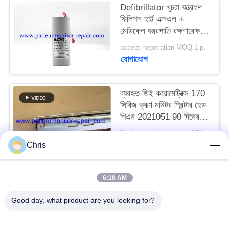
Defibrillator খুচরা যন্ত্রাংশ
ফিলিপস হার্ট্ট এক্সএল +
সাইট
মেডিকেল যন্ত্রপাতি রক্ষণাবেক্ষণের
ম্যাপ
জন্য Defibrillator ক্যাপাসিটি
accept negotiation MOQ:1 pcs
যোগাযোগ
PRIVACY
POLICY
ব্যবহৃত জিই করোমেট্রিক্স 170
সিরিজ ভ্রূণ মনিটর প্রিন্টার হেড
পিএন 2021051 90 দিনের
ওয়ারেন্টি সহ
Contact us for the price MOQ:1
যোগাযোগ
Chris
6:18 AM
সব
Good day, what product are you looking for?
রোগীর মনিটর মেরামত
এমএমএস মডিউল মেরামত