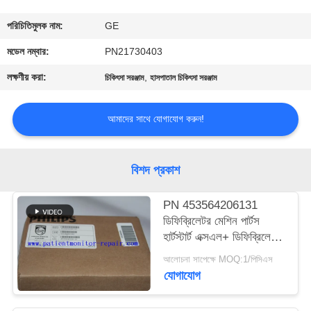
গুণমান
পরিচিতিমুলক নাম:
GE
নিয়ন্ত্রণ
মডেল নম্বার:
PN21730403
লক্ষণীয় করা:
,
চিকিৎসা সরঞ্জাম
হাসপাতাল চিকিৎসা সরঞ্জাম
আমাদের
সাথে
আমাদের সাথে যোগাযোগ করুন!
যোগাযোগ
বিশদ প্রকাশ
একটি
PN 453564206131
উদ্ধৃতি
ডিফিব্রিলেটর মেশিন পার্টস
অনুরোধ
হার্টস্টার্ট এক্সএল+ ডিফিব্রিলেটর
প্রিন্টার
করুন
আলোচনা সাপেক্ষে MOQ:1/পিসিএস
যোগাযোগ
NEWS