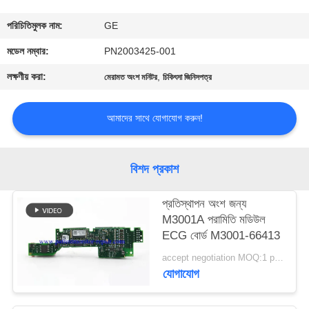
গুণমান
পরিচিতিমুলক নাম:
GE
নিয়ন্ত্রণ
মডেল নম্বার:
PN2003425-001
লক্ষণীয় করা:
,
মেরামত অংশ মনিটর
চিকিৎসা জিনিসপত্র
আমাদের
সাথে
আমাদের সাথে যোগাযোগ করুন!
যোগাযোগ
বিশদ প্রকাশ
একটি
প্রতিস্থাপন অংশ জন্য
উদ্ধৃতি
M3001A পরামিতি মডিউল
অনুরোধ
ECG বোর্ড M3001-66413
করুন
accept negotiation MOQ:1 pcs
যোগাযোগ
NEWS