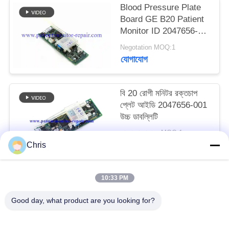
Blood Pressure Plate
Board GE B20 Patient
সাইট
Monitor ID 2047656-
ম্যাপ
001 A2
Negotation MOQ:1
যোগাযোগ
PRIVACY
POLICY
বি 20 রোগী মনিটর রক্তচাপ
প্লেট আইডি 2047656-001
উচ্চ ডাবল্লিটি
আলোচনা সাপেক্ষে MOQ:1
যোগাযোগ
Chris
10:33 PM
সব
Good day, what product are you looking for?
রোগীর মনিটর মেরামত
এমএমএস মডিউল মেরামত