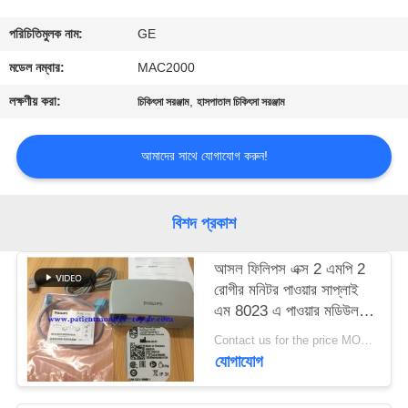
গুণমান
পরিচিতিমুলক নাম:
GE
নিয়ন্ত্রণ
মডেল নম্বার:
MAC2000
লক্ষণীয় করা:
,
চিকিৎসা সরঞ্জাম
হাসপাতাল চিকিৎসা সরঞ্জাম
আমাদের
সাথে
আমাদের সাথে যোগাযোগ করুন!
যোগাযোগ
বিশদ প্রকাশ
একটি
আসল ফিলিপস এক্স 2 এমপি 2
উদ্ধৃতি
রোগীর মনিটর পাওয়ার সাপ্লাই
অনুরোধ
এম 8023 এ পাওয়ার মডিউল
তারগুলি সহ
করুন
Contact us for the price MOQ:1
যোগাযোগ
NEWS