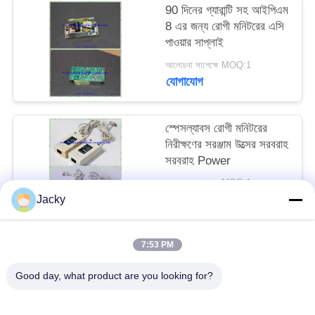
90 দিনের গ্যারান্টি সহ আইপিএম
8 এর জন্য রোগী মনিটরের এসি
সাইট
পাওয়ার সাপ্লাই
ম্যাপ
আলোচনা সাপেক্ষে MOQ:1
যোগাযোগ
PRIVACY
POLICY
স্পেসল্যাবস রোগী মনিটরের
নিরীক্ষণের সরঞ্জাম উত্সের সরবরাহ
সরবরাহ Power
আলোচনা সাপেক্ষে MOQ:1
যোগাযোগ
Jacky
7:53 PM
সব
Good day, what product are you looking for?
রোগীর মনিটর মেরামত
এমএমএস মডিউল মেরামত