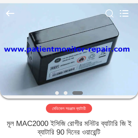
YIGU
Medical
Equipment
Service
Co.,Ltd.
All
Rights
Reserved.
বাড়ি
পণ্য
ভিডিও
আমাদের
সম্বন্ধে
মেডিকেল সরঞ্জাম ব্যাটারী
কারখানা
মূল MAC2000 ইসিজি রোগীর মনিটর ব্যাটারি জি ই
পরিদর্শন
ব্যাটারি 90 দিনের ওয়ারেন্টি