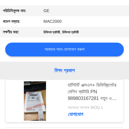
গুণমান
পরিচিতিমুলক নাম:
GE
নিয়ন্ত্রণ
মডেল নম্বার:
MAC2000
লক্ষণীয় করা:
,
চিকিৎসা ব্যাটারী
চিকিৎসা ব্যাটারী
আমাদের
সাথে
আমাদের সাথে যোগাযোগ করুন!
যোগাযোগ
বিশদ প্রকাশ
একটি
হার্টস্টার্ট এক্সএল+ ডিফিব্রিলেটর
উদ্ধৃতি
মেশিন ব্যাটারি PN
অনুরোধ
989803167281 নতুন এবং
মূল
করুন
আলোচনা সাপেক্ষে MOQ:1
যোগাযোগ
NEWS